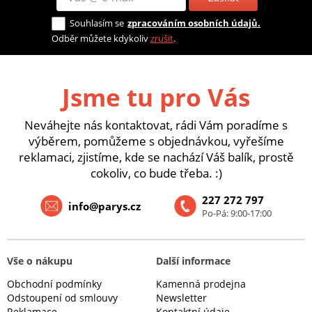
Souhlasím se
zpracováním osobních údajů.
Odběr můžete kdykoliv
zrušit
.
Jsme tu pro Vás
Neváhejte nás kontaktovat, rádi Vám poradíme s
výběrem, pomůžeme s objednávkou, vyřešíme
reklamaci, zjistíme, kde se nachází Váš balík, prostě
cokoliv, co bude třeba. :)
227 272 797
info@parys.cz
Po-Pá: 9:00-17:00
Vše o nákupu
Další informace
Obchodní podmínky
Kamenná prodejna
Odstoupení od smlouvy
Newsletter
Reklamace
Kontaktní údaje