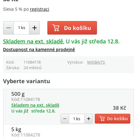
Sleva 5 % po
registraci
Do košíku
Skladem na ext. skladě
U vás již středa 12.8.
Dostupnost na kamenné prodejně
Kód
11084178
Výrobce
MIKBAITS
Záruka
24 měsíců
Vyberte variantu
500 g
Kód:
11084178
Skladem na ext. skladě
38 Kč
U vás již
středa 12.8.
Do košíku
5 kg
Kód:
11084278