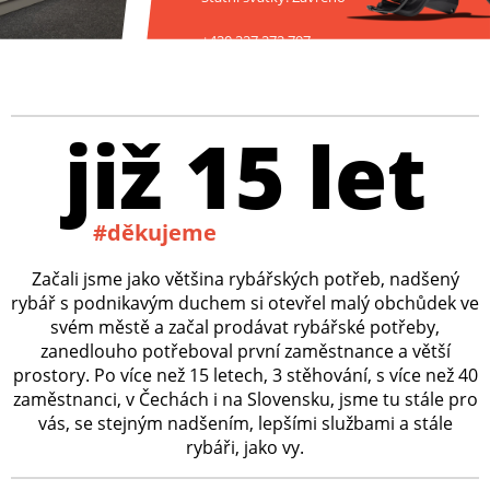
+420 227 272 797
již 15 let
#děkujeme
Začali jsme jako většina rybářských potřeb, nadšený
rybář s podnikavým duchem si otevřel malý obchůdek ve
svém městě a začal prodávat rybářské potřeby,
zanedlouho potřeboval první zaměstnance a větší
prostory. Po více než 15 letech, 3 stěhování, s více než 40
zaměstnanci, v Čechách i na Slovensku, jsme tu stále pro
vás, se stejným nadšením, lepšími službami a stále
rybáři, jako vy.