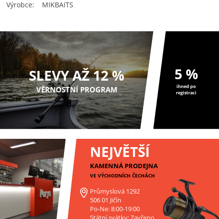
Výrobce
MIKBAITS
5 %
SLEVY AŽ 12 %
ihned po
VĚRNOSTNÍ PROGRAM
registraci
NEJVĚTŠÍ
KAMENNÁ PRODEJNA
VE VÝCHODNÍCH ČECHÁCH
Průmyslová 1292
506 01 Jičín
Po-Ne: 8:00-19:00
Státní svátky: Zavřeno