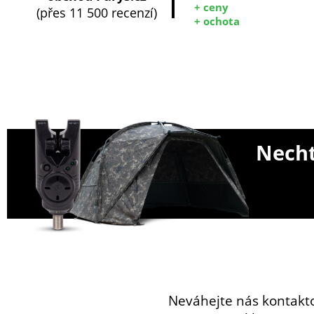
+ ceny
(přes 11 500 recenzí)
+ ochota
Necht
Neváhejte nás kontakt