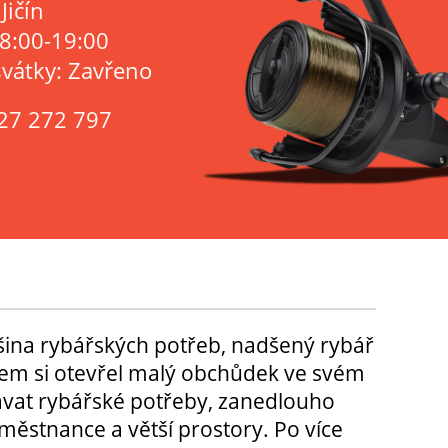
Jičín
 8:00-19:00
svátky: Zavřeno
27 272 797
tšina rybářských potřeb, nadšený rybář
m si otevřel malý obchůdek ve svém
ávat rybářské potřeby, zanedlouho
městnance a větší prostory. Po více