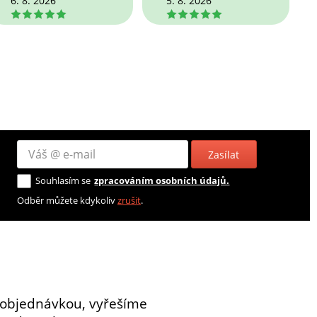
6. 8. 2026
5. 8. 2026
5
5
Zasílat
Souhlasím se
zpracováním osobních údajů.
Odběr můžete kdykoliv
zrušit
.
 objednávkou, vyřešíme