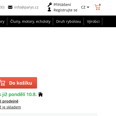
Přihlášení
0
CZ
00)
info@parys.cz
Registrujte se
ory
Čluny, motory, echoloty
Druh rybolovu
Výrobci
Do košíku
 již pondělí 10.8.
é prodejně
ž je skladem