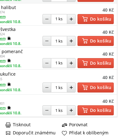
 halibut
40 Kč
874
dem
Do košíku
pondělí 10.8.
 švestka
40 Kč
824
dem
Do košíku
pondělí 10.8.
í pomeranč
40 Kč
804
dem
Do košíku
pondělí 10.8.
ukuřice
40 Kč
5
dem
Do košíku
pondělí 10.8.
40 Kč
801
dem
Do košíku
pondělí 10.8.
Tisknout
Porovnat
Doporučit známému
Přidat k oblíbeným