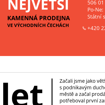
NEJVĚTŠÍ
506 01 
Po-Ne:
Státní 
KAMENNÁ PRODEJNA
VE VÝCHODNÍCH ČECHÁCH
+420 2
 let
Začali jsme jako vě
s podnikavým duche
městě a začal prod
potřeboval první za