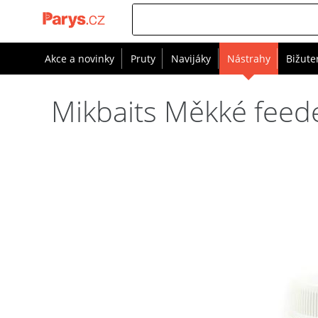
Akce a novinky
Pruty
Navijáky
Nástrahy
Bižute
Mikbaits Měkké feed