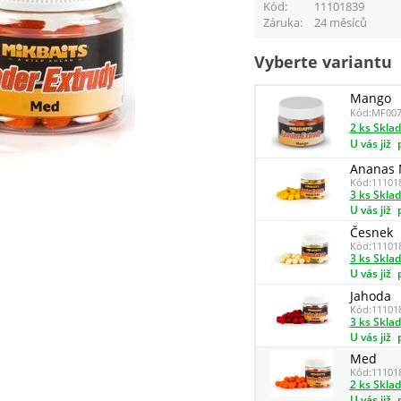
Kód
11101839
Záruka
24 měsíců
Vyberte variantu
Mango
Kód:
MF007
2 ks Skla
U vás již
Ananas 
Kód:
11101
3 ks Skla
U vás již
Česnek
Kód:
11101
3 ks Skla
U vás již
Jahoda
Kód:
11101
3 ks Skla
U vás již
Med
Kód:
11101
2 ks Skla
U vás již