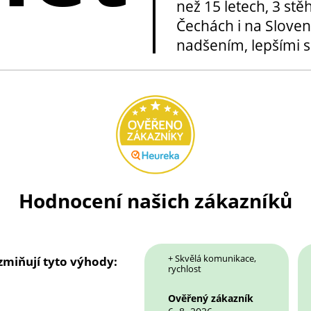
než 15 letech, 3 stě
Čechách i na Sloven
nadšením, lepšími sl
Hodnocení našich zákazníků
+ Skvělá komunikace,
 zmiňují tyto výhody:
rychlost
Ověřený zákazník