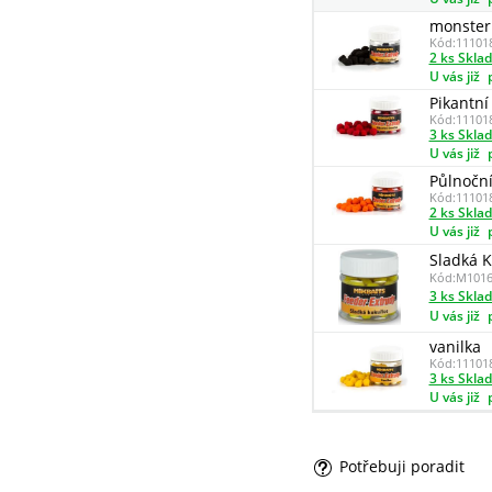
monster
Kód:
11101
2 ks Skla
U vás již
Pikantní
Kód:
11101
3 ks Skla
U vás již
Půlnočn
Kód:
11101
2 ks Skla
U vás již
Sladká K
Kód:
M1016
3 ks Skla
U vás již
vanilka
Kód:
11101
3 ks Skla
U vás již
Potřebuji poradit