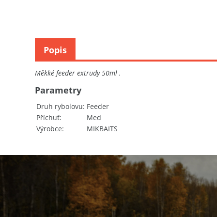
Popis
Měkké feeder extrudy 50ml .
Parametry
Druh rybolovu
Feeder
Příchuť
Med
Výrobce
MIKBAITS