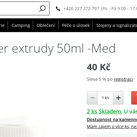
+420 227 272 797
(Po - Pá 9:00 - 17:
rie
Camping
Oblečení
Péče o úlovek
Stojany a signalizát
er extrudy 50ml -Med
40 Kč
Sleva 5 % po
registraci
2 ks Skladem
U vás
Dostupnost na kamenn
Mám zájem o více ks, ne