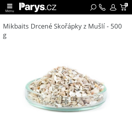
0
Menu
Mikbaits Drcené Skořápky z Mušlí - 500
g