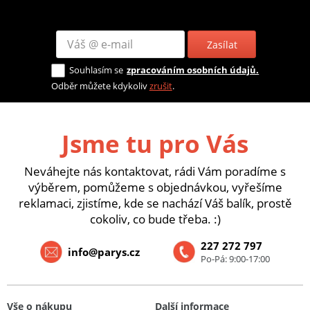
Zasílat
Souhlasím se
zpracováním osobních údajů.
Odběr můžete kdykoliv
zrušit
.
Jsme tu pro Vás
Neváhejte nás kontaktovat, rádi Vám poradíme s
výběrem, pomůžeme s objednávkou, vyřešíme
reklamaci, zjistíme, kde se nachází Váš balík, prostě
cokoliv, co bude třeba. :)
227 272 797
info@parys.cz
Po-Pá: 9:00-17:00
Vše o nákupu
Další informace