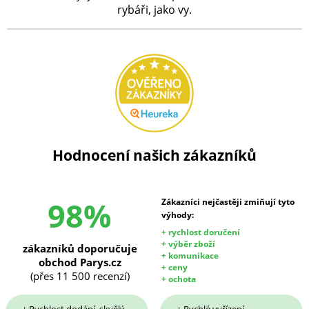
rybáři, jako vy.
Hodnocení našich zákazníků
98%
Zákazníci nejčastěji zmiňují tyto
výhody:
+ rychlost doručení
+ výběr zboží
zákazníků doporučuje
+ komunikace
obchod Parys.cz
+ ceny
(přes 11 500 recenzí)
+ ochota