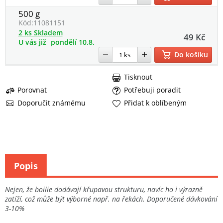
500 g
Kód:
11081151
2 ks Skladem
49 Kč
U vás již
pondělí 10.8.
Do košíku
Tisknout
Porovnat
Potřebuji poradit
Doporučit známému
Přidat k oblíbeným
Popis
Nejen, že boilie dodávají křupavou strukturu, navíc ho i výrazně
zatíží, což může být výborné např. na řekách. Doporučené dávkování
3-10%