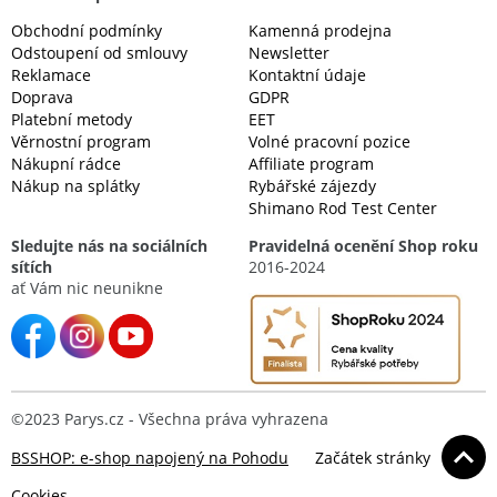
Obchodní podmínky
Kamenná prodejna
Odstoupení od smlouvy
Newsletter
Reklamace
Kontaktní údaje
Doprava
GDPR
Platební metody
EET
Věrnostní program
Volné pracovní pozice
Nákupní rádce
Affiliate program
Nákup na splátky
Rybářské zájezdy
Shimano Rod Test Center
Sledujte nás na sociálních
Pravidelná ocenění Shop roku
sítích
2016-2024
ať Vám nic neunikne
©2023 Parys.cz - Všechna práva vyhrazena
BSSHOP: e-shop napojený na Pohodu
Začátek stránky
Cookies