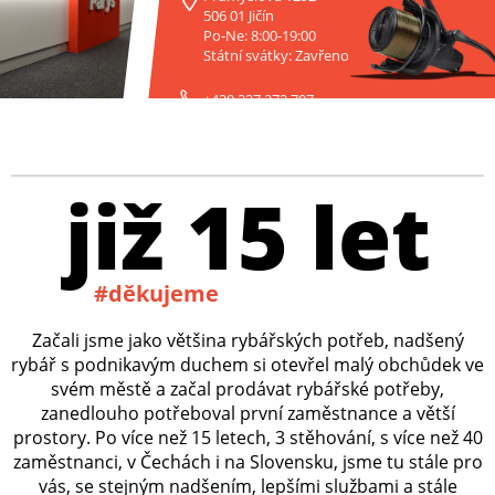
506 01 Jičín
Po-Ne: 8:00-19:00
Státní svátky: Zavřeno
+420 227 272 797
již 15 let
#děkujeme
Začali jsme jako většina rybářských potřeb, nadšený
rybář s podnikavým duchem si otevřel malý obchůdek ve
svém městě a začal prodávat rybářské potřeby,
zanedlouho potřeboval první zaměstnance a větší
prostory. Po více než 15 letech, 3 stěhování, s více než 40
zaměstnanci, v Čechách i na Slovensku, jsme tu stále pro
vás, se stejným nadšením, lepšími službami a stále