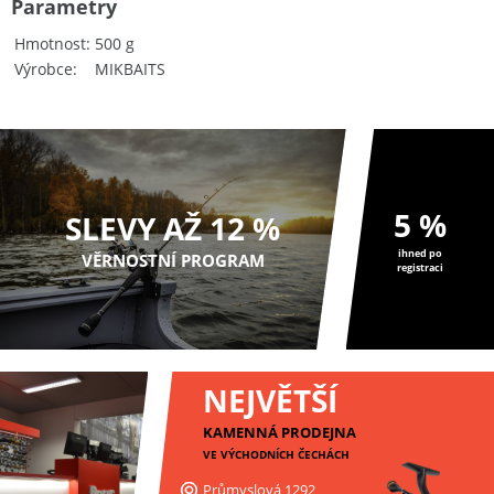
Parametry
Hmotnost
500 g
Výrobce
MIKBAITS
5 %
SLEVY AŽ 12 %
ihned po
VĚRNOSTNÍ PROGRAM
registraci
NEJVĚTŠÍ
KAMENNÁ PRODEJNA
VE VÝCHODNÍCH ČECHÁCH
Průmyslová 1292