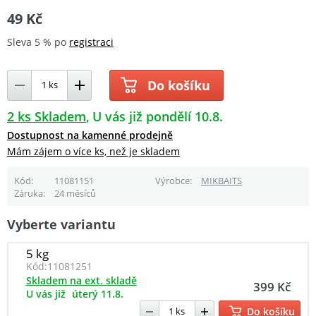
49 Kč
Sleva 5 % po
registraci
Do košíku
2 ks Skladem
U vás již pondělí 10.8.
Dostupnost na kamenné prodejně
Mám zájem o více ks, než je skladem
Kód
11081151
Výrobce
MIKBAITS
Záruka
24 měsíců
Vyberte variantu
5 kg
Kód:
11081251
Skladem na ext. skladě
399 Kč
U vás již
úterý 11.8.
Do košíku