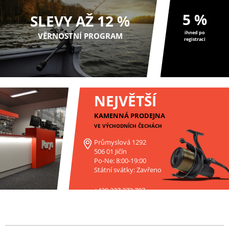
5 %
SLEVY AŽ 12 %
ihned po
VĚRNOSTNÍ PROGRAM
registraci
NEJVĚTŠÍ
KAMENNÁ PRODEJNA
VE VÝCHODNÍCH ČECHÁCH
Průmyslová 1292
506 01 Jičín
Po-Ne: 8:00-19:00
Státní svátky: Zavřeno
+420 227 272 797