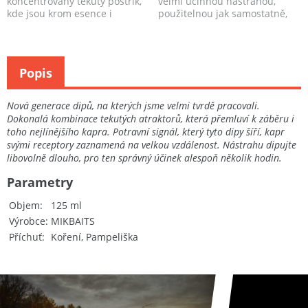
koncentrovaný tekutý postřik,
velmi účinnou nástrahou,
kde jsou krom esence i
použitelnou jak samostatně,
koncentrovaná sladidla a ch...
tak v kombinaci ...
Popis
Nová generace dipů, na kterých jsme velmi tvrdě pracovali.
Dokonalá kombinace tekutých atraktorů, která přemluví k záběru i
toho nejlínějšího kapra. Potravní signál, který tyto dipy šíří, kapr
svými receptory zaznamená na velkou vzdálenost. Nástrahu dipujte
libovolně dlouho, pro ten správný účinek alespoň několik hodin.
Parametry
Objem
125 ml
Výrobce
MIKBAITS
Příchuť
Koření, Pampeliška