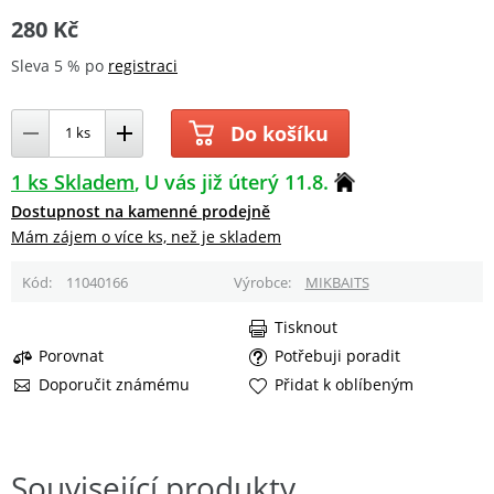
280 Kč
Sleva 5 % po
registraci
Do košíku
1 ks Skladem
U vás již úterý 11.8.
Dostupnost na kamenné prodejně
Mám zájem o více ks, než je skladem
Kód
11040166
Výrobce
MIKBAITS
Tisknout
Porovnat
Potřebuji poradit
Doporučit známému
Přidat k oblíbeným
Související produkty