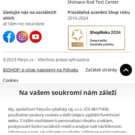
Shimano Rod Test Center
Sledujte nás na sociálních
Pravidelná ocenění Shop roku
sítích
2016-2024
ať Vám nic neunikne
©2023 Parys.cz - Všechna práva vyhrazena
BSSHOP: e-shop napojený na Pohodu
Začátek stránky
Cookies
Na vašem soukromí nám záleží
My, společnost Párysův rybářský ráj, s.r.o. IČO 48171930,
používáme soubory cookies a další údaje k zajištění funkčnosti
webu. S Vaším souhlasem k personalizaci obsahu a reklam,
poskytování funkcí sociálních médií a analýze naší návštěvnosti.
Informace o tom, jak náš web používáte, sdílíme se svými partnery