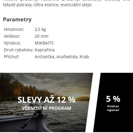
tekuté potravy, Ultra esence, esenciální oleje.
Parametry
Hmotnost
2,5 kg
Velikost
20 mm
Výrobce
MIKBAITS
Druh rybolovu
Kaprařina
Příchuť
Ančovička, Asafoetida, Krab
5 %
SLEVY AŽ 12 %
ihned po
VĚRNOSTNÍ PROGRAM
registraci