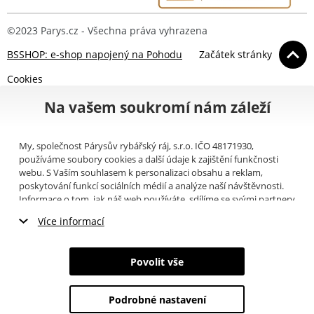
©2023 Parys.cz - Všechna práva vyhrazena
BSSHOP: e-shop napojený na Pohodu
Začátek stránky
Cookies
Na vašem soukromí nám záleží
My, společnost Párysův rybářský ráj, s.r.o. IČO 48171930,
používáme soubory cookies a další údaje k zajištění funkčnosti
webu. S Vaším souhlasem k personalizaci obsahu a reklam,
poskytování funkcí sociálních médií a analýze naší návštěvnosti.
Informace o tom, jak náš web používáte, sdílíme se svými partnery
pro sociální média, inzerci a analýzy (například Google).
Zde
si
Více informací
můžete přečíst, jak tyto informace Google používá. Partneři tyto
údaje mohou kombinovat s dalšími informacemi, které jste jim
Nezbytné cookies
poskytli nebo které získali v důsledku toho, že používáte jejich
Povolit vše
služby. Tyto údaje zahrnují cookies, data z dalších úložišť, IP
Marketingové cookies
adresu a další informace spojené s prohlížením webu. Svůj souhlas
se zpracováním cookies můžete odvolat
zde
.
Podrobné nastavení
Analytické cookies