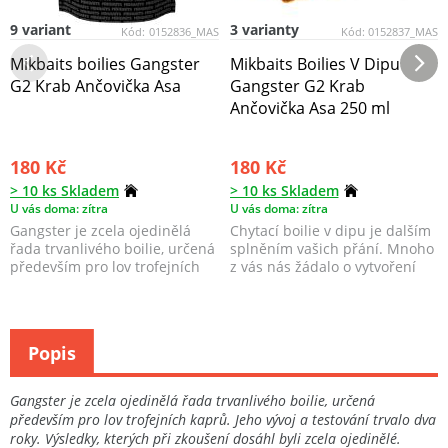
9 variant
3 varianty
Kód:
0152836_MAS
Kód:
0152837_MAS
Mikbaits boilies Gangster
Mikbaits Boilies V Dipu
G2 Krab Ančovička Asa
Gangster G2 Krab
Ančovička Asa 250 ml
180 Kč
180 Kč
> 10 ks Skladem
> 10 ks Skladem
U vás doma: zítra
U vás doma: zítra
Gangster je zcela ojedinělá
Chytací boilie v dipu je dalším
řada trvanlivého boilie, určená
splněním vašich přání. Mnoho
především pro lov trofejních
z vás nás žádalo o vytvoření
kaprů. Jeho...
menších ba...
Popis
Gangster je zcela ojedinělá řada trvanlivého boilie, určená
především pro lov trofejních kaprů. Jeho vývoj a testování trvalo dva
roky. Výsledky, kterých při zkoušení dosáhl byli zcela ojedinělé.