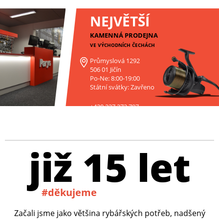
NEJVĚTŠÍ
KAMENNÁ PRODEJNA
VE VÝCHODNÍCH ČECHÁCH
Průmyslová 1292
506 01 Jičín
Po-Ne: 8:00-19:00
Státní svátky: Zavřeno
+420 227 272 797
již 15 let
#děkujeme
Začali jsme jako většina rybářských potřeb, nadšený