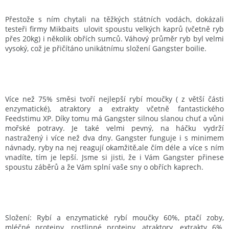
Přestože s ním chytali na těžkých státních vodách, dokázali
testeři firmy Mikbaits ulovit spoustu velkých kaprů (včetně ryb
přes 20kg) i několik obřích sumců. Váhový průměr ryb byl velmi
vysoký, což je přičítáno unikátnímu složení Gangster boilie.
Více než 75% směsi tvoří nejlepší rybí moučky ( z větší části
enzymatické), atraktory a extrakty včetně fantastického
Feedstimu XP. Díky tomu má Gangster silnou slanou chuť a vůni
mořské potravy. Je také velmi pevný, na háčku vydrží
nastražený i více než dva dny. Gangster funguje i s minimem
návnady, ryby na nej reagují okamžitě,ale čím déle a více s ním
vnadíte, tím je lepší. Jsme si jisti, že i Vám Gangster přinese
spoustu záběrů a že Vám splní vaše sny o obřích kaprech.
Složení: Rybí a enzymatické rybí moučky 60%, ptačí zoby,
mléčné proteiny, rostlinné proteiny, atraktory, extrakty 6%,