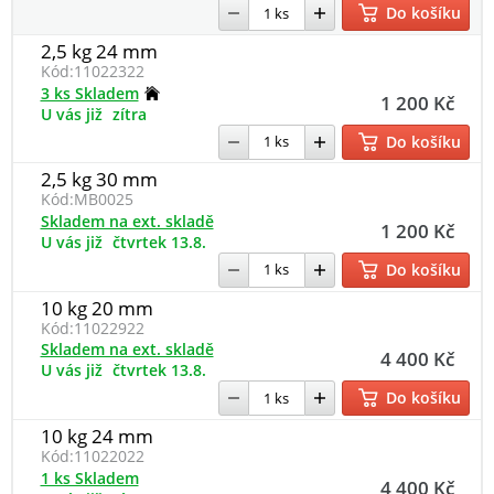
Do košíku
2,5 kg 24 mm
Kód:
11022322
3 ks Skladem
1 200 Kč
U vás již
zítra
Do košíku
2,5 kg 30 mm
Kód:
MB0025
Skladem na ext. skladě
1 200 Kč
U vás již
čtvrtek 13.8.
Do košíku
10 kg 20 mm
Kód:
11022922
Skladem na ext. skladě
4 400 Kč
U vás již
čtvrtek 13.8.
Do košíku
10 kg 24 mm
Kód:
11022022
1 ks Skladem
4 400 Kč