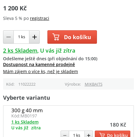
1 200 Kč
Sleva 5 % po
registraci
Do košíku
2 ks Skladem
U vás již zítra
Odešleme ještě dnes (při objednání do 15:00)
Dostupnost na kamenné prodejně
Mám zájem o více ks, než je skladem
Kód
11022222
Výrobce
MIKBAITS
Vyberte variantu
300 g 40 mm
Kód:
MB0197
1 ks Skladem
180 Kč
U vás již
zítra
Do košíku