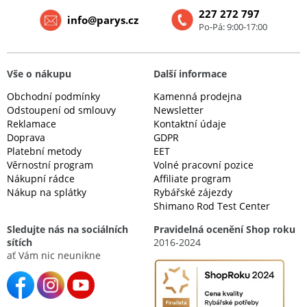
227 272 797
info@parys.cz
Po-Pá: 9:00-17:00
Vše o nákupu
Další informace
Obchodní podmínky
Kamenná prodejna
Odstoupení od smlouvy
Newsletter
Reklamace
Kontaktní údaje
Doprava
GDPR
Platební metody
EET
Věrnostní program
Volné pracovní pozice
Nákupní rádce
Affiliate program
Nákup na splátky
Rybářské zájezdy
Shimano Rod Test Center
Sledujte nás na sociálních
Pravidelná ocenění Shop roku
sítích
2016-2024
ať Vám nic neunikne