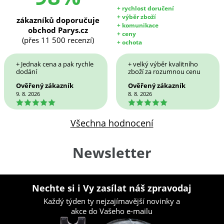
+ rychlost doručení
+ výběr zboží
zákazníků doporučuje
+ komunikace
obchod Parys.cz
+ ceny
(přes 11 500 recenzí)
+ ochota
+ Jednak cena a pak rychle
+ velký výběr kvalitního
dodání
zboží za rozumnou cenu
Ověřený zákazník
Ověřený zákazník
9. 8. 2026
8. 8. 2026
5
5
Všechna hodnocení
Newsletter
Nechte si i Vy zasílat náš zpravodaj
Každý týden ty nejzajímavější novinky a
akce do Vašeho e-mailu