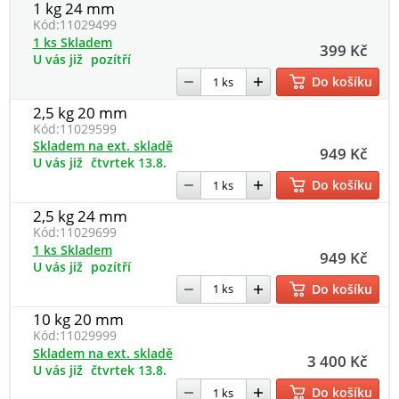
1 kg 24 mm
Kód:
11029499
1 ks Skladem
399 Kč
U vás již
pozítří
Do košíku
2,5 kg 20 mm
Kód:
11029599
Skladem na ext. skladě
949 Kč
U vás již
čtvrtek 13.8.
Do košíku
2,5 kg 24 mm
Kód:
11029699
1 ks Skladem
949 Kč
U vás již
pozítří
Do košíku
10 kg 20 mm
Kód:
11029999
Skladem na ext. skladě
3 400 Kč
U vás již
čtvrtek 13.8.
Do košíku