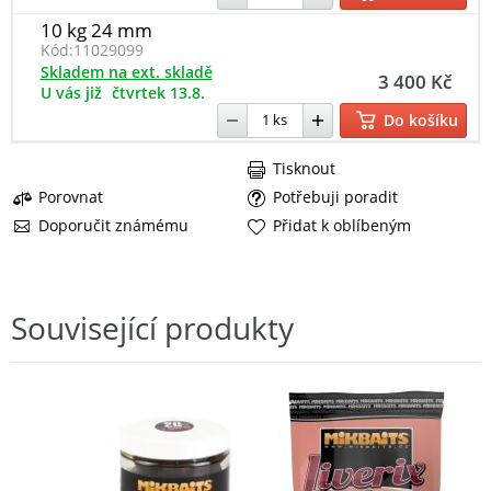
10 kg 24 mm
Kód:
11029099
Skladem na ext. skladě
3 400 Kč
U vás již
čtvrtek 13.8.
Do košíku
Tisknout
Porovnat
Potřebuji poradit
Doporučit známému
Přidat k oblíbeným
Související produkty