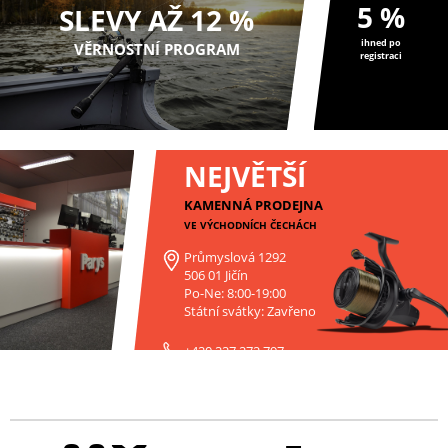
5 %
SLEVY AŽ 12 %
ihned po
VĚRNOSTNÍ PROGRAM
registraci
NEJVĚTŠÍ
KAMENNÁ PRODEJNA
VE VÝCHODNÍCH ČECHÁCH
Průmyslová 1292
506 01 Jičín
Po-Ne: 8:00-19:00
Státní svátky: Zavřeno
+420 227 272 797