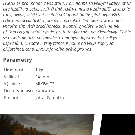
LiveriX se pro mnoho z vás stal č.1 při honbě za velkými kapry, ať už
jste jezdili na Labe, Orlík či jiné revíry u nás a v zahraničí. LiveriX je
totiž, pevné, selektivní a silně našlapané boilie, plné nejlepších
rybích mouček, GLM a játrových extraktů. Čím déle a více s ním
vnadíte, tím větší žrací horečku u kaprů vyvoláte. Kapři na něj
přitom reagují velmi rychle, proto je výborné i na víkendovky. Skvěle
se osvědčuje také na závodech, mnohým dopomohlo k velkým
úspěchům. Hledáte-li tedy famózní boilie na velké kapry za
přijatelnou cenu, LiveriX je volba právě pro vás
Parametry
Hmotnost
1 kg
Velikost
24 mm
Výrobce
MIKBAITS
Druh rybolovu
Kaprařina
Příchuť
Játra, Patentka