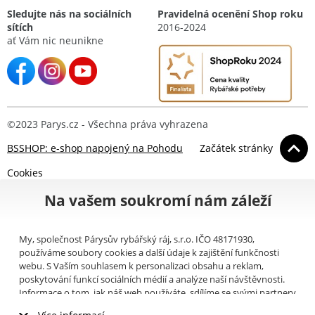
Sledujte nás na sociálních
Pravidelná ocenění Shop roku
sítích
2016-2024
ať Vám nic neunikne
©2023 Parys.cz - Všechna práva vyhrazena
BSSHOP: e-shop napojený na Pohodu
Začátek stránky
Cookies
Na vašem soukromí nám záleží
My, společnost Párysův rybářský ráj, s.r.o. IČO 48171930,
používáme soubory cookies a další údaje k zajištění funkčnosti
webu. S Vaším souhlasem k personalizaci obsahu a reklam,
poskytování funkcí sociálních médií a analýze naší návštěvnosti.
Informace o tom, jak náš web používáte, sdílíme se svými partnery
pro sociální média, inzerci a analýzy (například Google).
Zde
si
Více informací