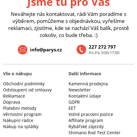
Jsme tu pro Vás
Neváhejte nás kontaktovat, rádi Vám poradíme s
výběrem, pomůžeme s objednávkou, vyřešíme
reklamaci, zjistíme, kde se nachází Váš balík, prostě
cokoliv, co bude třeba. :)
227 272 797
info@parys.cz
Po-Pá: 9:00-17:00
Vše o nákupu
Další informace
Obchodní podmínky
Kamenná prodejna
Odstoupení od smlouvy
Newsletter
Reklamace
Kontaktní údaje
Doprava
GDPR
Platební metody
EET
Věrnostní program
Volné pracovní pozice
Nákupní rádce
Affiliate program
Nákup na splátky
Rybářské zájezdy
Shimano Rod Test Center