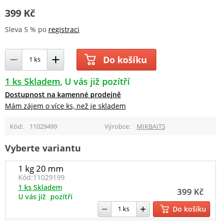
399 Kč
Sleva 5 % po
registraci
Do košíku
1 ks Skladem
U vás již pozítří
Dostupnost na kamenné prodejně
Mám zájem o více ks, než je skladem
Kód
11029499
Výrobce
MIKBAITS
Vyberte variantu
1 kg 20 mm
Kód:
11029199
1 ks Skladem
399 Kč
U vás již
pozítří
Do košíku