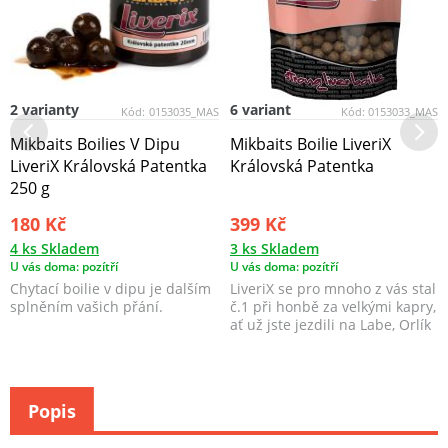
2 varianty
6 variant
Kód:
0153035_MAS
Kód:
0153033_MAS
Mikbaits Boilies V Dipu
Mikbaits Boilie LiveriX
LiveriX Královská Patentka
Královská Patentka
250 g
180 Kč
399 Kč
4 ks Skladem
3 ks Skladem
U vás doma: pozítří
U vás doma: pozítří
Chytací boilie v dipu je dalším
LiveriX se pro mnoho z vás stal
splněním vašich přání.
č.1 při honbě za velkými kapry,
ať už jste jezdili na Labe, Orlík
či...
Popis