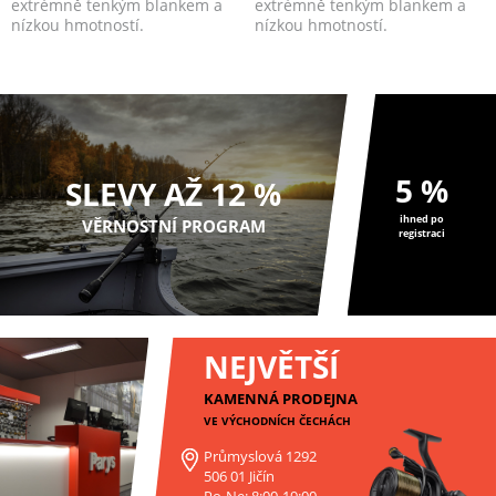
extrémně tenkým blankem a
extrémně tenkým blankem a
nízkou hmotností.
nízkou hmotností.
5 %
SLEVY AŽ 12 %
ihned po
VĚRNOSTNÍ PROGRAM
registraci
NEJVĚTŠÍ
KAMENNÁ PRODEJNA
VE VÝCHODNÍCH ČECHÁCH
Průmyslová 1292
506 01 Jičín
Po-Ne: 8:00-19:00