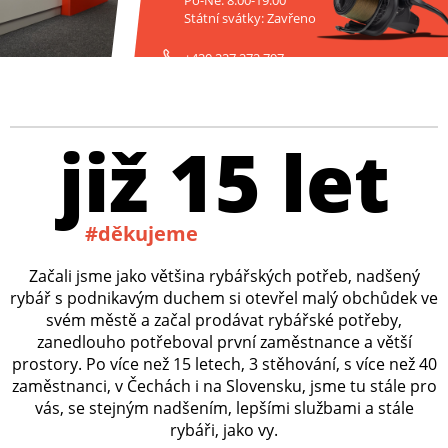
Státní svátky: Zavřeno
+420 227 272 797
již 15 let
#děkujeme
Začali jsme jako většina rybářských potřeb, nadšený
rybář s podnikavým duchem si otevřel malý obchůdek ve
svém městě a začal prodávat rybářské potřeby,
zanedlouho potřeboval první zaměstnance a větší
prostory. Po více než 15 letech, 3 stěhování, s více než 40
zaměstnanci, v Čechách i na Slovensku, jsme tu stále pro
vás, se stejným nadšením, lepšími službami a stále
rybáři, jako vy.