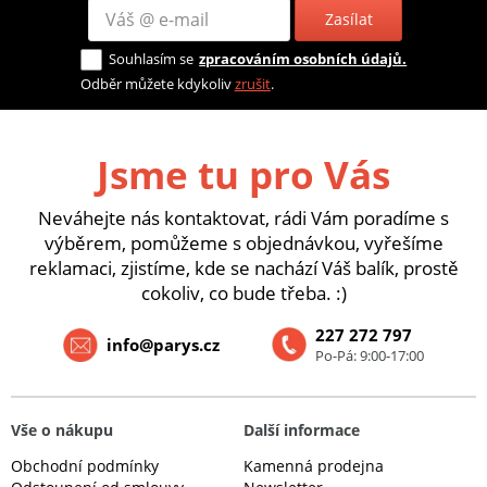
Zasílat
Souhlasím se
zpracováním osobních údajů.
Odběr můžete kdykoliv
zrušit
.
Jsme tu pro Vás
Neváhejte nás kontaktovat, rádi Vám poradíme s
výběrem, pomůžeme s objednávkou, vyřešíme
reklamaci, zjistíme, kde se nachází Váš balík, prostě
cokoliv, co bude třeba. :)
227 272 797
info@parys.cz
Po-Pá: 9:00-17:00
Vše o nákupu
Další informace
Obchodní podmínky
Kamenná prodejna