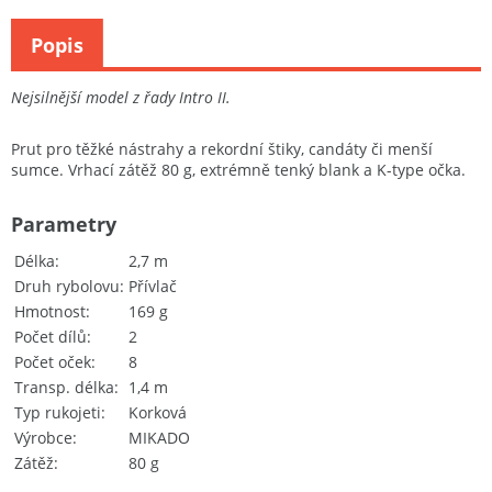
Popis
Nejsilnější model z řady Intro II.
Prut pro těžké nástrahy a rekordní štiky, candáty či menší
sumce. Vrhací zátěž 80 g, extrémně tenký blank a K-type očka.
Parametry
Délka
2,7 m
Druh rybolovu
Přívlač
Hmotnost
169 g
Počet dílů
2
Počet oček
8
Transp. délka
1,4 m
Typ rukojeti
Korková
Výrobce
MIKADO
Zátěž
80 g