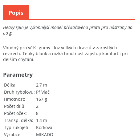
Popis
Heavy spin je výkonnější model přívlačového prutu pro nástrahy do
60 g.
Vhodný pro větší gumy i lov velkých dravců v zarostlých
revírech. Tenký blank a nízká hmotnost zajišťují komfort i při
delším chytání.
Parametry
Délka
2,7 m
Druh rybolovu
Přívlač
Hmotnost
167 g
Počet dílů
2
Počet oček
8
Transp. délka
1,4 m
Typ rukojeti
Korková
Výrobce
MIKADO