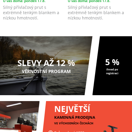
U vás doma: pondělí 17.8.
U vás doma: pondělí 17.8.
Silný přívlačový prut s
Silný přívlačový prut s
extrémně tenkým blankem a
extrémně tenkým blankem a
nízkou hmotností.
nízkou hmotností.
5 %
SLEVY AŽ 12 %
ihned po
VĚRNOSTNÍ PROGRAM
registraci
NEJVĚTŠÍ
KAMENNÁ PRODEJNA
VE VÝCHODNÍCH ČECHÁCH