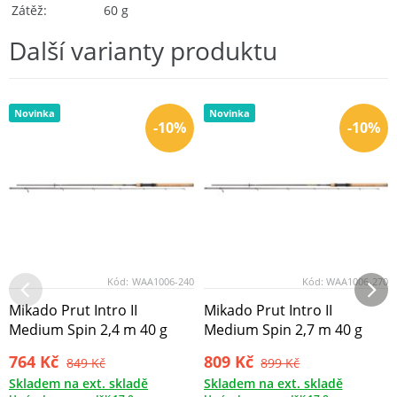
Zátěž
60 g
Další varianty produktu
Novinka
Novinka
-10%
-10%
Kód:
WAA1006-240
Kód:
WAA1006-270
Mikado Prut Intro II
Mikado Prut Intro II
Medium Spin 2,4 m 40 g
Medium Spin 2,7 m 40 g
764 Kč
809 Kč
849 Kč
899 Kč
Skladem na ext. skladě
Skladem na ext. skladě