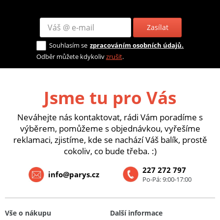
Zasílat
Souhlasím se
zpracováním osobních údajů.
Odběr můžete kdykoliv
zrušit
.
Jsme tu pro Vás
Neváhejte nás kontaktovat, rádi Vám poradíme s
výběrem, pomůžeme s objednávkou, vyřešíme
reklamaci, zjistíme, kde se nachází Váš balík, prostě
cokoliv, co bude třeba. :)
227 272 797
info@parys.cz
Po-Pá: 9:00-17:00
Vše o nákupu
Další informace