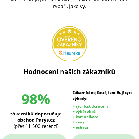
rybáři, jako vy.
Hodnocení našich zákazníků
98%
Zákazníci nejčastěji zmiňují tyto
výhody:
+ rychlost doručení
+ výběr zboží
zákazníků doporučuje
+ komunikace
obchod Parys.cz
+ ceny
(přes 11 500 recenzí)
+ ochota