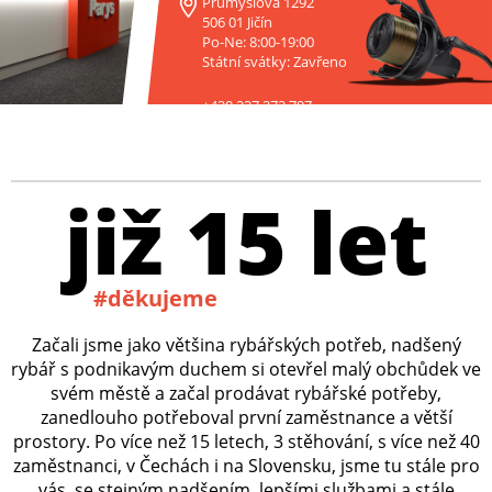
Průmyslová 1292
506 01 Jičín
Po-Ne: 8:00-19:00
Státní svátky: Zavřeno
+420 227 272 797
již 15 let
#děkujeme
Začali jsme jako většina rybářských potřeb, nadšený
rybář s podnikavým duchem si otevřel malý obchůdek ve
svém městě a začal prodávat rybářské potřeby,
zanedlouho potřeboval první zaměstnance a větší
prostory. Po více než 15 letech, 3 stěhování, s více než 40
zaměstnanci, v Čechách i na Slovensku, jsme tu stále pro
vás, se stejným nadšením, lepšími službami a stále