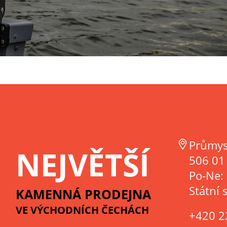
Průmys
NEJVĚTŠÍ
506 01 
Po-Ne:
Státní 
KAMENNÁ PRODEJNA
VE VÝCHODNÍCH ČECHÁCH
+420 2