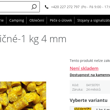
+420 227 272 797
(Po - Pá 9:00 - 17:
rie
Camping
Oblečení
Péče o úlovek
Stojany a signalizát
řičné-1 kg 4 mm
Tento produkt nelze zak
Není skladem
Dostupnost na kamenn
Kód
04150701
Záruka
24 měsíců
Vyberte variantu
1 kg 4 