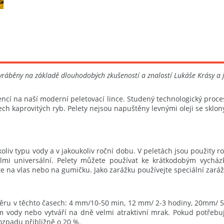
 vyráběny na základě dlouhodobých zkušeností a znalostí Lukáše Krásy a 
cí na naší moderní peletovací lince. Studený technologický proces z
ech kaprovitých ryb. Pelety nejsou napuštěny levnými oleji se sklony
iv typu vody a v jakoukoliv roční dobu. V peletách jsou použity roz
lmi universální. Pelety můžete používat ke krátkodobým vychá
e na vlas nebo na gumičku. Jako zarážku používejte speciální zarážk
růměru v těchto časech: 4 mm/10-50 min, 12 mm/ 2-3 hodiny, 20mm/ 5
cem vody nebo vytváří na dně velmi atraktivní mrak. Pokud potře
rozpadu přibližně o 20 %.