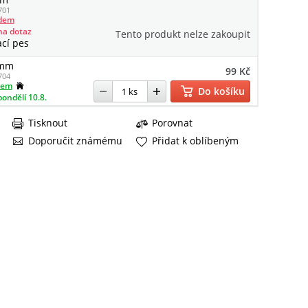
701
adem
na dotaz
Tento produkt nelze zakoupit
ací pes
 mm
99 Kč
704
dem
Do košíku
pondělí 10.8.
Tisknout
Porovnat
Doporučit známému
Přidat k oblíbeným