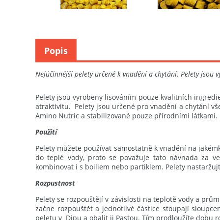
Popis
Nejúčinnější pelety určené k vnadění a chytání. Pelety jsou
Pelety jsou vyrobeny lisováním pouze kvalitních ingredien
atraktivitu. Pelety jsou určené pro vnadění a chytání vš
Amino Nutric a stabilizované pouze přírodními látkami.
Použití
Pelety můžete používat samostatně k vnadění na jakémkol
do teplé vody, proto se považuje tato návnada za ve
kombinovat i s boiliem nebo partiklem. Pelety nastaržujt
Rozpustnost
Pelety se rozpouštějí v závislosti na teplotě vody a p
začne rozpouštět a jednotlivé částice stoupají sloup
peletu v Dipu a obalit ji Pastou. Tím prodloužíte dobu 