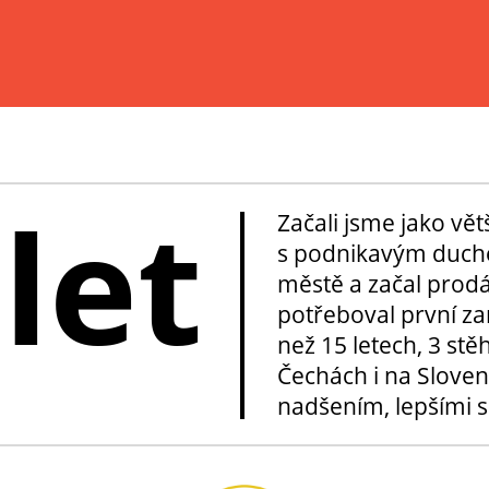
 let
Začali jsme jako vě
s podnikavým duche
městě a začal prod
potřeboval první za
než 15 letech, 3 stě
Čechách i na Sloven
nadšením, lepšími sl