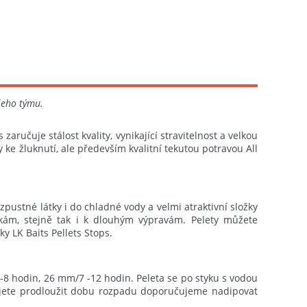
jeho týmu.
aručuje stálost kvality, vynikající stravitelnost a velkou
 ke žluknutí, ale především kvalitní tekutou potravou All
pustné látky i do chladné vody a velmi atraktivní složky
zkám, stejně tak i k dlouhým výpravám. Pelety můžete
y LK Baits Pellets Stops.
-8 hodin, 26 mm/7 -12 hodin. Peleta se po styku s vodou
bujete prodloužit dobu rozpadu doporučujeme nadipovat