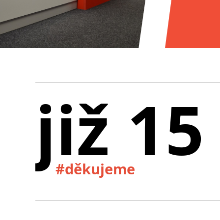
již 15
#děkujeme