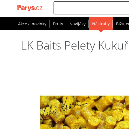
Akce a novinky
Pruty
Navijáky
Nástrahy
Bižute
LK Baits Pelety Kuku