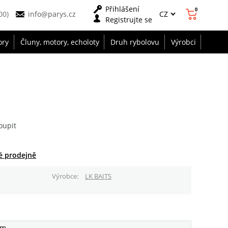
Přihlášení
0
CZ
00)
info@parys.cz
Registrujte se
ory
Čluny, motory, echoloty
Druh rybolovu
Výrobci
oupit
é prodejně
Výrobce
LK BAITS
mm