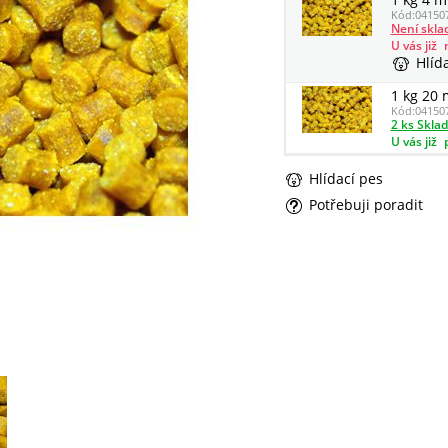
Kód:
04150
Není skl
U vás již
Hlíd
1 kg 20
Kód:
04150
2 ks Skla
U vás již
Hlídací pes
Potřebuji poradit