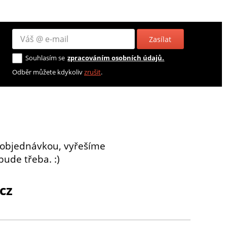
Zasílat
Souhlasím se
zpracováním osobních údajů.
Odběr můžete kdykoliv
zrušit
.
 objednávkou, vyřešíme
bude třeba. :)
cz