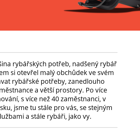
tšina rybářských potřeb, nadšený rybář
m si otevřel malý obchůdek ve svém
ávat rybářské potřeby, zanedlouho
městnance a větší prostory. Po více
hování, s více než 40 zaměstnanci, v
sku, jsme tu stále pro vás, se stejným
užbami a stále rybáři, jako vy.