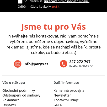
Souhlasím se
zpracováním osobních údajů.
Odběr můžete kdykoliv
zrušit
.
Jsme tu pro Vás
Neváhejte nás kontaktovat, rádi Vám poradíme s
výběrem, pomůžeme s objednávkou, vyřešíme
reklamaci, zjistíme, kde se nachází Váš balík, prostě
cokoliv, co bude třeba. :)
227 272 797
info@parys.cz
Po-Pá: 9:00-17:00
Vše o nákupu
Další informace
Obchodní podmínky
Kamenná prodejna
Odstoupení od smlouvy
Newsletter
Reklamace
Kontaktní údaje
Doprava
GDPR