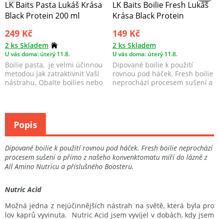
LK Baits Pasta Lukáš Krása
LK Baits Boilie Fresh Lukáš
Black Protein 200 ml
Krása Black Protein
249 Kč
149 Kč
2 ks Skladem
2 ks Skladem
U vás doma: úterý 11.8.
U vás doma: úterý 11.8.
Boilie pasta, je velmi účinnou
Dipované boilie k použití
metodou jak zatraktivnit Vaší
rovnou pod háček. Fresh boilie
nástrahu. Obalte boilies nebo
neprochází procesem sušení a
partikl ...
přímo z našeho...
Popis
Dipované boilie k použití rovnou pod háček. Fresh boilie neprochází
procesem sušení a přímo z našeho konvenktomatu míří do lázně z
All Amino Nutricu a příslušného Boosteru.
Nutric Acid
Možná jedna z nejúčinnějších nástrah na světě, která byla pro
lov kaprů vyvinuta. Nutric Acid jsem vyvíjel v dobách, kdy jsem