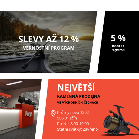
5 %
SLEVY AŽ 12 %
ihned po
VĚRNOSTNÍ PROGRAM
registraci
NEJVĚTŠÍ
KAMENNÁ PRODEJNA
VE VÝCHODNÍCH ČECHÁCH
Průmyslová 1292
506 01 Jičín
Po-Ne: 8:00-19:00
Státní svátky: Zavřeno