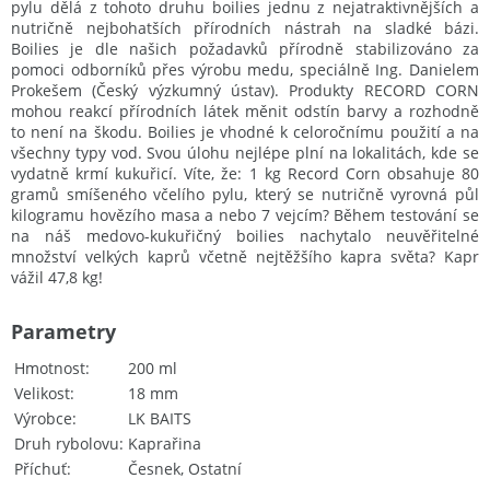
pylu dělá z tohoto druhu boilies jednu z nejatraktivnějších a
nutričně nejbohatších přírodních nástrah na sladké bázi.
Boilies je dle našich požadavků přírodně stabilizováno za
pomoci odborníků přes výrobu medu, speciálně Ing. Danielem
Prokešem (Český výzkumný ústav). Produkty RECORD CORN
mohou reakcí přírodních látek měnit odstín barvy a rozhodně
to není na škodu. Boilies je vhodné k celoročnímu použití a na
všechny typy vod. Svou úlohu nejlépe plní na lokalitách, kde se
vydatně krmí kukuřicí. Víte, že: 1 kg Record Corn obsahuje 80
gramů smíšeného včelího pylu, který se nutričně vyrovná půl
kilogramu hovězího masa a nebo 7 vejcím? Během testování se
na náš medovo-kukuřičný boilies nachytalo neuvěřitelné
množství velkých kaprů včetně nejtěžšího kapra světa? Kapr
vážil 47,8 kg!
Parametry
Hmotnost
200 ml
Velikost
18 mm
Výrobce
LK BAITS
Druh rybolovu
Kaprařina
Příchuť
Česnek, Ostatní