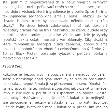
stal jedním z nejpoužívanějších a nejúčinnějších krmných
boilies (i kvůli nízké pořizovací ceně) v Evropě. Super! Jsme si
moc dobře vědomi, která ingredience je v boilie Spice Shrimp
tak výjimečná. Jednoho dne jsme si položili otázku, jak by
chytalo boilies, které by obsahovalo několikanásobek této
složky? Po dvou letech zdokonalování už tak dokonalé
receptury přicházíme na trh s nástrahou, se kterou budete vždy
o krok napřed! Boilies je vhodné všude tam, kde je vysoký
rybářský tlak a ostatní nástrahy vás zklamaly. Díky složkám,
které minimalizují absorpci cizích zápachů, doporučujeme
boilies i na bahnité dno. Vhodné k celoročnímu použití. Víte, že:
Boilies Black Protein obsahuje výtažek z petržele, pórku a
medvědího česneku?
Record Corn
Kukuřice je bezpochyby nejpoužívanější návnadou po celém
světě a neexistuje snad ryba, která by se s touto pochutinou
nesetkala a nepovažovala ji za přirozenou potravu. Dlouhá léta
jsme pracovali na technologii a způsobu, jak vyzískat ty nejlepší
látky z kukuřice a použít je s úspěchem do boilies. Vlastní
technologií získáváme z mladé mléčné kukuřice to nejlepší a
vše umocňujeme nektary a výtažky z lučního kvítí. Spojitost
lučních bylin, květového medu, kukuřice a především včelího