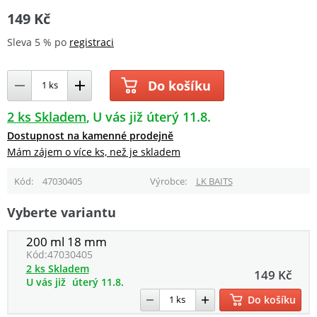
149 Kč
Sleva 5 % po
registraci
Do košíku
2 ks Skladem
U vás již úterý 11.8.
Dostupnost na kamenné prodejně
Mám zájem o více ks, než je skladem
Kód
47030405
Výrobce
LK BAITS
Vyberte variantu
200 ml 18 mm
Kód:
47030405
2 ks Skladem
149 Kč
U vás již
úterý 11.8.
Do košíku