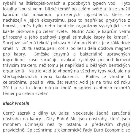
rybařil na štěrkopískovnách a podobných typech vod. Tyto
lokality jsou si velmi blízké téměř po celém světě a já se snažil
kaprům dát maximum přirozených ingrediencí, které se
nacházejí v jejich ekosystému. Jsou to například pryskyřice z
borovic, směs bylin nebo bentické organizmy vyskytující se v
každé pískovně po celém světě. Nutric Acid je kaprům velmi
přirozený a jeho pachový signál stimuluje kapry ke krmení.
Sprejově sušená tekutá potrava All Amino Nutric je v základové
směsi v 20 % zastoupení, což z boiliesu dělá doslova magnet
pro kapry. Směska enzymů a bakteriálně upravených
ingrediencí zase zaručuje dvakrát rychlejší pochod krmení
trávicím traktem, než tomu je například u běžných bentických
organizmů. Nutric Acid je vhodný na všechny typy vod, ale na
štěrkopískovnách nemá konkurenci. Boilies je vhodné k
celoročnímu použití. Víte, že: Nutric Acid je na trhu od roku
2011 a za tu dobu má na kontě nespočet osobních rekordů
téměř po celém světě?
Black Protein
Černý zázrak z dílny LK Baits! Neexistuje žádná zaručená
nástraha na kapry… Díky Bohu! Ale jsou nástrahy, které jsou
mnohem účinnější než ty ostatní, a především chytají
pravidelně. SpiceShrimp z ekonomické řady Euro Economic se