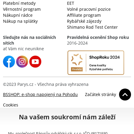
Platební metody
EET
Věrnostní program
Volné pracovní pozice
Nákupní rádce
Affiliate program
Nákup na splátky
Rybářské zájezdy
Shimano Rod Test Center
Sledujte nás na sociálních
Pravidelná ocenění Shop roku
sítích
2016-2024
ať Vám nic neunikne
©2023 Parys.cz - Všechna práva vyhrazena
BSSHOP: e-shop napojený na Pohodu
Začátek stránky
Cookies
Na vašem soukromí nám záleží
My, společnost Párysův rybářský ráj, s.r.o. IČO 48171930,