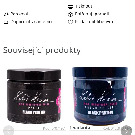
Tisknout
Porovnat
Potřebuji poradit
Doporučit známému
Přidat k oblíbeným
Související produkty
1 varianta
Kód:
04071201
Kód:
0155973_MAS