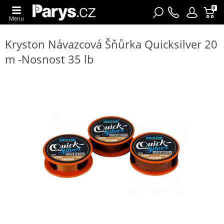
0
Menu
Kryston Návazcová Šňůrka Quicksilver 20
m -Nosnost 35 lb