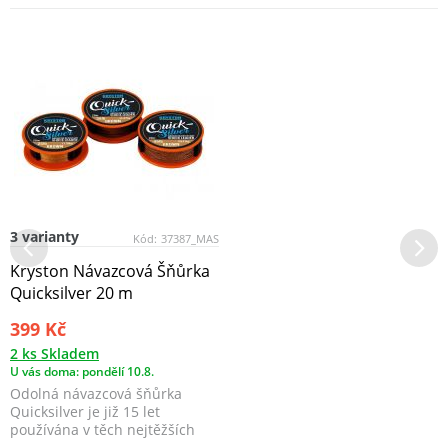
3 varianty
Kód:
37387_MAS
Kryston Návazcová Šňůrka
Quicksilver 20 m
399 Kč
2 ks Skladem
U vás doma: pondělí 10.8.
Odolná návazcová šňůrka
Quicksilver je již 15 let
používána v těch nejtěžších
situacích a jen málokd...