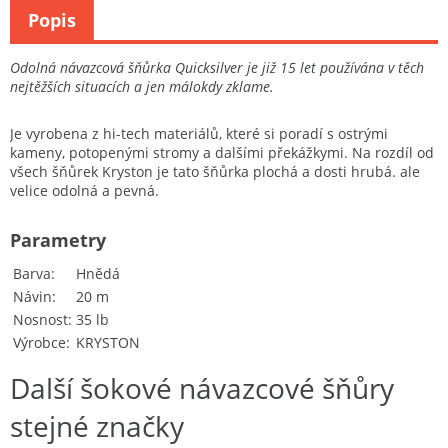
Popis
Odolná návazcová šňůrka Quicksilver je již 15 let používána v těch
nejtěžších situacích a jen málokdy zklame.
Je vyrobena z hi-tech materiálů, které si poradí s ostrými
kameny, potopenými stromy a dalšími překážkymi. Na rozdíl od
všech šňůrek Kryston je tato šňůrka plochá a dosti hrubá. ale
velice odolná a pevná.
Parametry
Barva
Hnědá
Návin
20 m
Nosnost
35 lb
Výrobce
KRYSTON
Další šokové návazcové šňůry
stejné značky