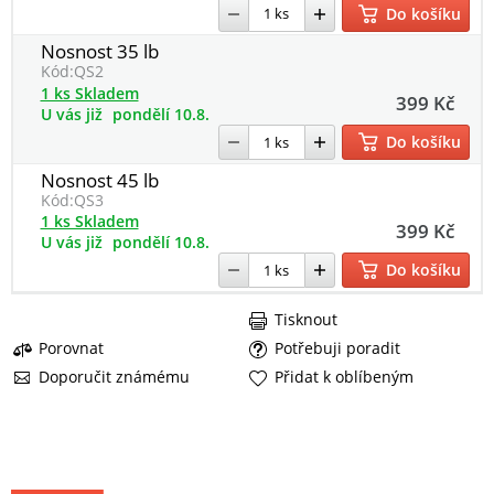
Do košíku
Nosnost 35 lb
Kód:
QS2
1 ks Skladem
399 Kč
U vás již
pondělí 10.8.
Do košíku
Nosnost 45 lb
Kód:
QS3
1 ks Skladem
399 Kč
U vás již
pondělí 10.8.
Do košíku
Tisknout
Porovnat
Potřebuji poradit
Doporučit známému
Přidat k oblíbeným