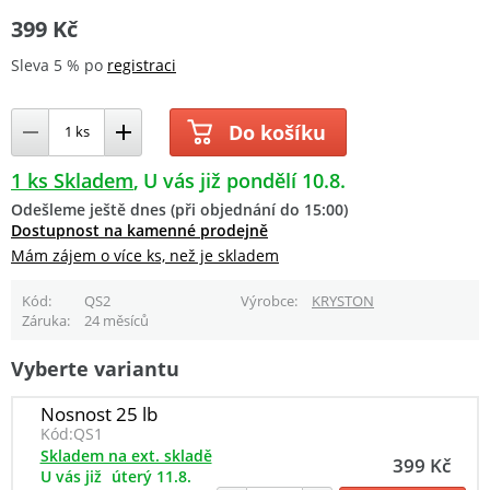
399 Kč
Sleva 5 % po
registraci
Do košíku
1 ks Skladem
U vás již pondělí 10.8.
Odešleme ještě dnes (při objednání do 15:00)
Dostupnost na kamenné prodejně
Mám zájem o více ks, než je skladem
Kód
QS2
Výrobce
KRYSTON
Záruka
24 měsíců
Vyberte variantu
Nosnost 25 lb
Kód:
QS1
Skladem na ext. skladě
399 Kč
U vás již
úterý 11.8.