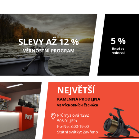
5 %
SLEVY AŽ 12 %
ihned po
VĚRNOSTNÍ PROGRAM
registraci
NEJVĚTŠÍ
KAMENNÁ PRODEJNA
VE VÝCHODNÍCH ČECHÁCH
Průmyslová 1292
506 01 Jičín
Po-Ne: 8:00-19:00
Státní svátky: Zavřeno