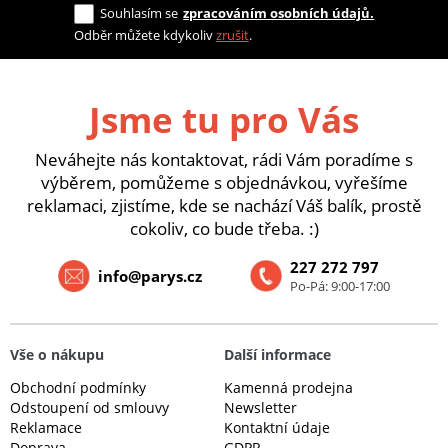
Souhlasím se
zpracováním osobních údajů.
Odběr můžete kdykoliv
zrušit
.
Jsme tu pro Vás
Neváhejte nás kontaktovat, rádi Vám poradíme s
výběrem, pomůžeme s objednávkou, vyřešíme
reklamaci, zjistíme, kde se nachází Váš balík, prostě
cokoliv, co bude třeba. :)
227 272 797
info@parys.cz
Po-Pá: 9:00-17:00
Vše o nákupu
Další informace
Obchodní podmínky
Kamenná prodejna
Odstoupení od smlouvy
Newsletter
Reklamace
Kontaktní údaje
Doprava
GDPR