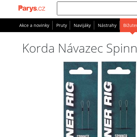
Akce a novinky
Pruty
Navijáky
Nástrahy
Bižute
Korda Návazec Spinne