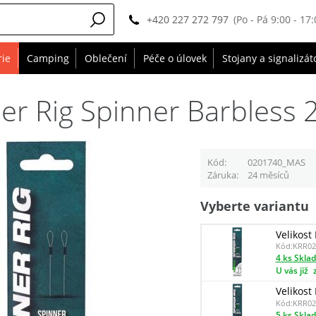
+420 227 272 797
(Po - Pá 9:00 - 17:
rie
Camping
Oblečení
Péče o úlovek
Stojany a signalizát
r Rig Spinner Barbless 2
Kód
0201740_MAS
Záruka
24 měsíců
Vyberte variantu
Velikost
Kód:
KRR02
4 ks Skla
U vás již
Velikost
Kód:
KRR02
5 ks Skla