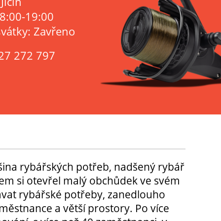
Jičín
 8:00-19:00
svátky: Zavřeno
27 272 797
tšina rybářských potřeb, nadšený rybář
m si otevřel malý obchůdek ve svém
ávat rybářské potřeby, zanedlouho
městnance a větší prostory. Po více