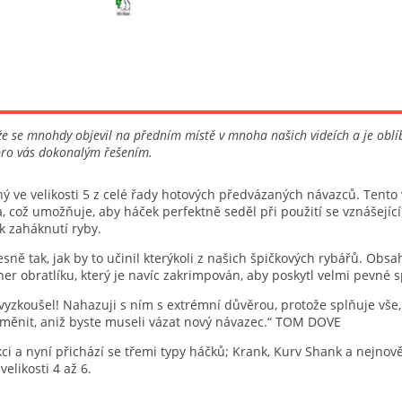
tože se mnohdy objevil na předním místě v mnoha našich videích a je ob
 pro vás dokonalým řešením.
ý ve velikosti 5 z celé řady hotových předvázaných návazců. Tento
 což umožňuje, aby háček perfektně seděl při použití se vznášející
k zaháknutí ryby.
sně tak, jak by to učinil kterýkoli z našich špičkových rybářů. Obs
 obratlíku, který je navíc zakrimpován, aby poskytl velmi pevné s
 vyzkoušel! Nahazuji s ním s extrémní důvěrou, protože splňuje vše,
yměnit, aniž byste museli vázat nový návazec.“ TOM DOVE
 a nyní přichází se třemi typy háčků; Krank, Kurv Shank a nejnověj
elikosti 4 až 6.