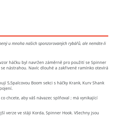
líbený u mnoha našich sponzorovaných rybářů, ale nemáte-li
 vzor háčku byl navržen záměrně pro použití se Spinner
 se nástrahou. Navíc dlouhé a zakřivené ramínko otevírá
ahují 5,5palcovou Boom sekci s háčky Krank, Kurv Shank
pojení.
 co chcete, aby váš návazec splňoval ; má vynikající
ší verze ve stáji Korda, Spinner Hook. Všechny jsou