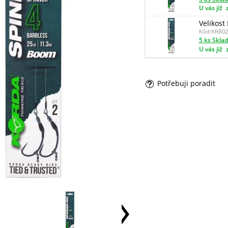
U vás již
Velikost
Kód:
KRR02
5 ks Skla
U vás již
Potřebuji poradit