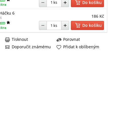
Do košíku
zítra
 Háčku 6
186 Kč
6
dem
Do košíku
zítra
Tisknout
Porovnat
Doporučit známému
Přidat k oblíbeným