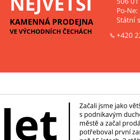
NEJVĚTŠÍ
506 01 
Po-Ne:
Státní 
KAMENNÁ PRODEJNA
VE VÝCHODNÍCH ČECHÁCH
+420 2
 let
Začali jsme jako vě
s podnikavým duche
městě a začal prod
potřeboval první za