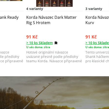
4 varianty
3 varianty
rank Ready
Korda Návazec Dark Matter
Korda Návaz
Rig S Hrotem
Kurv
91 Kč
91 Kč
> 10 ks Skladem
> 10 ks Sklad
U vás doma: zítra
U vás doma: zítr
ávazce
Hotové originální návazce
Tento univerzá
le předlohy
uvázané přesně podle předlohy
Shank háčkem 
ce připravené
teamu Korda. Návazce připravené
pro klasické c
k okamžitému...
i...