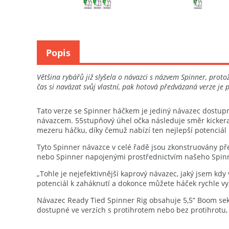
Popis
Většina rybářů již slyšela o návazci s názvem Spinner, pro
čas si navázat svůj vlastní, pak hotová předvázaná verze je
Tato verze se Spinner háčkem je jediný návazec dostupn
návazcem. 55stupňový úhel očka následuje směr kickera,
mezeru háčku, díky čemuž nabízí ten nejlepší potenciál 
Tyto Spinner návazce v celé řadě jsou zkonstruovány pře
nebo Spinner napojenými prostřednictvím našeho Spinner
„Tohle je nejefektivnější kaprový návazec, jaký jsem kdy
potenciál k zaháknutí a dokonce můžete háček rychle v
Návazec Ready Tied Spinner Rig obsahuje 5,5” Boom sekci
dostupné ve verzích s protihrotem nebo bez protihrotu, v