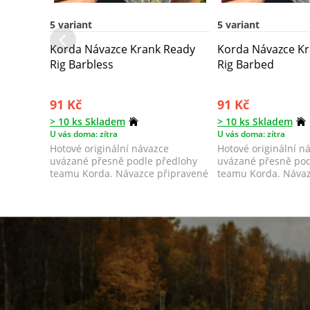
5 variant
5 variant
Korda Návazce Krank Ready
Korda Návazce K
Rig Barbless
Rig Barbed
91 Kč
91 Kč
> 10 ks Skladem
> 10 ks Skladem
U vás doma: zítra
U vás doma: zítra
Hotové originální návazce
Hotové originální n
uvázané přesně podle předlohy
uvázané přesně pod
teamu Korda. Návazce připravené
teamu Korda. Návaz
k okamžitému...
k okamžitému...