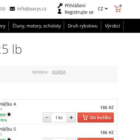
Přihlášení
0
CZ
00)
info@parys.cz
Registrujte se
ory
Čluny, motory, echoloty
Druh rybolovu
Výrobci
5 lb
Výrobce
KORDA
 Háčku 4
186 Kč
4
dem
Do košíku
zítra
 Háčku 5
186 Kč
5
dem