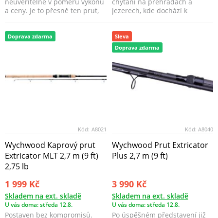
neuvěřitelné v poměru výkonu
chytání na přehradách a
a ceny. Je to přesně ten prut,
jezerech, kde dochází k
který tolik chcete p...
velkému pohybu různorod...
Doprava zdarma
Sleva
Doprava zdarma
Kód:
A8021
Kód:
A8040
Wychwood Kaprový prut
Wychwood Prut Extricator
Extricator MLT 2,7 m (9 ft)
Plus 2,7 m (9 ft)
2,75 lb
1 999 Kč
3 990 Kč
Skladem na ext. skladě
Skladem na ext. skladě
U vás doma: středa 12.8.
U vás doma: středa 12.8.
Postaven bez kompromisů.
Po úspěšném představení již