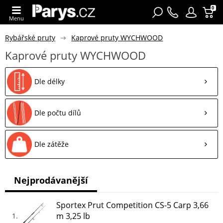
0
Menu
Rybářské pruty
Kaprové pruty WYCHWOOD
Kaprové pruty WYCHWOOD
Dle délky
Dle počtu dílů
Dle zátěže
Nejprodávanější
Sportex Prut Competition CS-5 Carp 3,66
m 3,25 lb
1