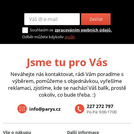
Zasílat
Souhlasím se
zpracováním osobních údajů.
Odběr můžete kdykoliv
zrušit
.
Jsme tu pro Vás
Neváhejte nás kontaktovat, rádi Vám poradíme s
výběrem, pomůžeme s objednávkou, vyřešíme
reklamaci, zjistíme, kde se nachází Váš balík, prostě
cokoliv, co bude třeba. :)
227 272 797
info@parys.cz
Po-Pá: 9:00-17:00
Vše o nákupu
Další informace