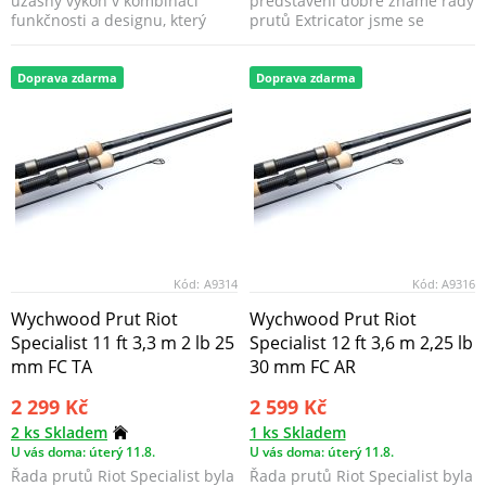
úžasný výkon v kombinaci
představení dobře známé řady
funkčnosti a designu, který
prutů Extricator jsme se
běžně naleznete ve ...
rozhodli povznést tuto řadu na
vyš...
Doprava zdarma
Doprava zdarma
Kód:
A9314
Kód:
A9316
Wychwood Prut Riot
Wychwood Prut Riot
Specialist 11 ft 3,3 m 2 lb 25
Specialist 12 ft 3,6 m 2,25 lb
mm FC TA
30 mm FC AR
2 299 Kč
2 599 Kč
2 ks Skladem
1 ks Skladem
U vás doma: úterý 11.8.
U vás doma: úterý 11.8.
Řada prutů Riot Specialist byla
Řada prutů Riot Specialist byla