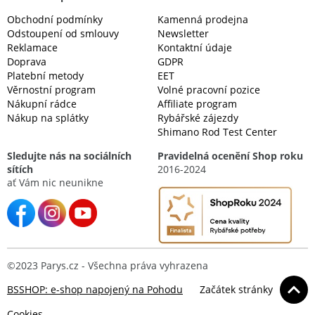
Obchodní podmínky
Kamenná prodejna
Odstoupení od smlouvy
Newsletter
Reklamace
Kontaktní údaje
Doprava
GDPR
Platební metody
EET
Věrnostní program
Volné pracovní pozice
Nákupní rádce
Affiliate program
Nákup na splátky
Rybářské zájezdy
Shimano Rod Test Center
Sledujte nás na sociálních
Pravidelná ocenění Shop roku
sítích
2016-2024
ať Vám nic neunikne
©2023 Parys.cz - Všechna práva vyhrazena
BSSHOP: e-shop napojený na Pohodu
Začátek stránky
Cookies