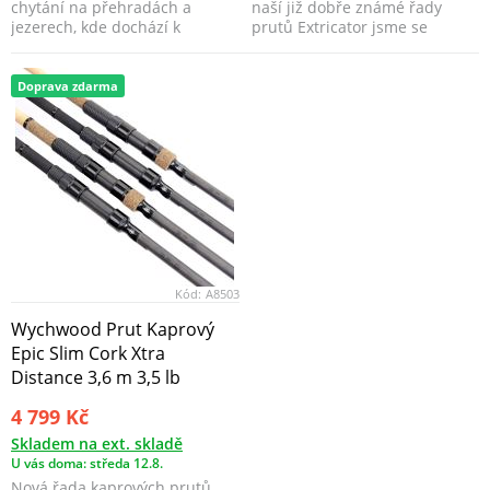
chytání na přehradách a
naší již dobře známé řady
jezerech, kde dochází k
prutů Extricator jsme se
velkému pohybu různorod...
rozhodli povznést tu...
Doprava zdarma
Kód:
A8503
Wychwood Prut Kaprový
Epic Slim Cork Xtra
Distance 3,6 m 3,5 lb
4 799 Kč
Skladem na ext. skladě
U vás doma: středa 12.8.
Nová řada kaprových prutů