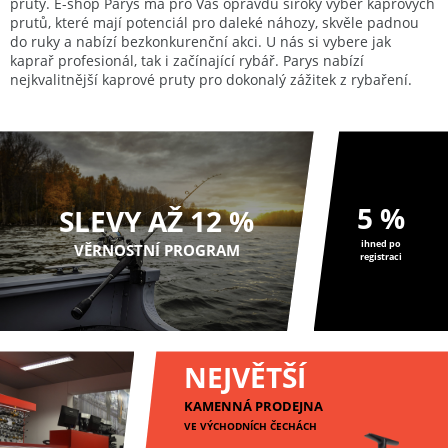
pruty. E-shop Parys má pro Vás opravdu široký výběr kaprových
prutů, které mají potenciál pro daleké náhozy, skvěle padnou
do ruky a nabízí bezkonkurenční akci. U nás si vybere jak
kaprař profesionál, tak i začínající rybář. Parys nabízí
nejkvalitnější kaprové pruty pro dokonalý zážitek z rybaření.
5 %
SLEVY AŽ 12 %
ihned po
VĚRNOSTNÍ PROGRAM
registraci
NEJVĚTŠÍ
KAMENNÁ PRODEJNA
VE VÝCHODNÍCH ČECHÁCH