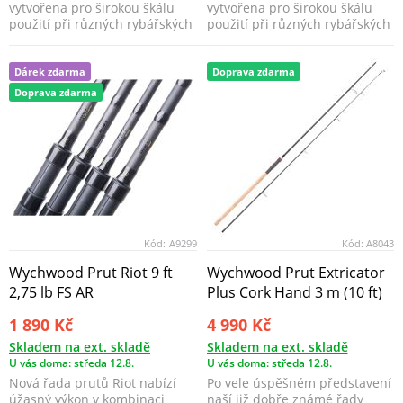
vytvořena pro širokou škálu
vytvořena pro širokou škálu
použití při různých rybářských
použití při různých rybářských
situacích...
situacích...
Dárek zdarma
Doprava zdarma
Doprava zdarma
Kód:
A9299
Kód:
A8043
Wychwood Prut Riot 9 ft
Wychwood Prut Extricator
2,75 lb FS AR
Plus Cork Hand 3 m (10 ft)
1 890 Kč
4 990 Kč
Skladem na ext. skladě
Skladem na ext. skladě
U vás doma: středa 12.8.
U vás doma: středa 12.8.
Nová řada prutů Riot nabízí
Po vele úspěšném představení
úžasný výkon v kombinaci
naší již dobře známé řady