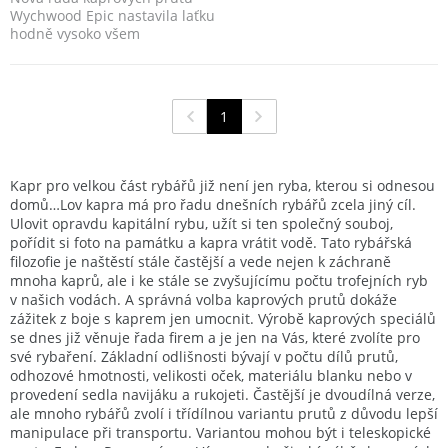
Wychwood Epic nastavila laťku
hodně vysoko všem
dosavadním kaprovým
prutům...
1
Kapr pro velkou část rybářů již není jen ryba, kterou si odnesou
domů…Lov kapra má pro řadu dnešních rybářů zcela jiný cíl.
Ulovit opravdu kapitální rybu, užít si ten společný souboj,
pořídit si foto na památku a kapra vrátit vodě. Tato rybářská
filozofie je naštěstí stále častější a vede nejen k záchraně
mnoha kaprů, ale i ke stále se zvyšujícímu počtu trofejních ryb
v našich vodách. A správná volba kaprových prutů dokáže
zážitek z boje s kaprem jen umocnit. Výrobě kaprových speciálů
se dnes již věnuje řada firem a je jen na Vás, které zvolíte pro
své rybaření. Základní odlišnosti bývají v počtu dílů prutů,
odhozové hmotnosti, velikosti oček, materiálu blanku nebo v
provedení sedla navijáku a rukojeti. Častější je dvoudílná verze,
ale mnoho rybářů zvolí i třídílnou variantu prutů z důvodu lepší
manipulace při transportu. Variantou mohou být i teleskopické