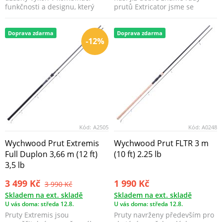
funkčnosti a designu, který
prutů Extricator jsme se
běžně naleznete ve ...
rozhodli povznést tu...
Doprava zdarma
Doprava zdarma
-12%
Kód:
A2505
Kód:
A0248
Wychwood Prut Extremis
Wychwood Prut FLTR 3 m
Full Duplon 3,66 m (12 ft)
(10 ft) 2.25 lb
3,5 lb
3 499 Kč
1 990 Kč
3 990 Kč
Skladem na ext. skladě
Skladem na ext. skladě
U vás doma: středa 12.8.
U vás doma: středa 12.8.
Pruty Extremis jsou
Pruty navrženy především pro