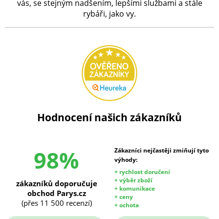
vás, se stejným nadšením, lepšími službami a stále
rybáři, jako vy.
Hodnocení našich zákazníků
98%
Zákazníci nejčastěji zmiňují tyto
výhody:
+ rychlost doručení
+ výběr zboží
zákazníků doporučuje
+ komunikace
obchod Parys.cz
+ ceny
(přes 11 500 recenzí)
+ ochota