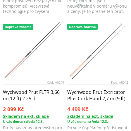
Blank postaven bez jakýchkoli
Pruty Extremis jsou
kompromisů. Vícevrstvá
neuvěřitelné v poměru výkonu
technologie pro zvýšení
a ceny. Je to přesně ten prut,
atributů výkonu. Rozl...
který tolik chcete p...
Doprava zdarma
Doprava zdarma
Kód:
A0249
Kód:
A8042
Wychwood Prut FLTR 3,66
Wychwood Prut Extricator
m (12 ft) 2.25 lb
Plus Cork Hand 2,7 m (9 ft)
2 099 Kč
4 499 Kč
Skladem na ext. skladě
Skladem na ext. skladě
U vás doma: středa 12.8.
U vás doma: středa 12.8.
Pruty navrženy především pro
Po vele úspěšném představení