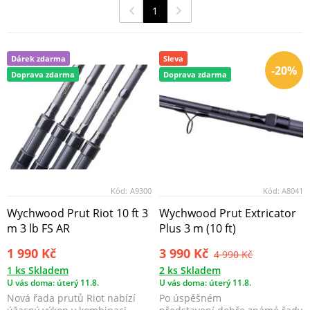
1
Dárek zdarma
Sleva
-20%
Doprava zdarma
Doprava zdarma
Kód:
A9300
Kód:
A8041
Wychwood Prut Riot 10 ft 3
Wychwood Prut Extricator
m 3 lb FS AR
Plus 3 m (10 ft)
1 990 Kč
3 990 Kč
4 990 Kč
1 ks Skladem
2 ks Skladem
U vás doma: úterý 11.8.
U vás doma: úterý 11.8.
Nová řada prutů Riot nabízí
Po úspěšném