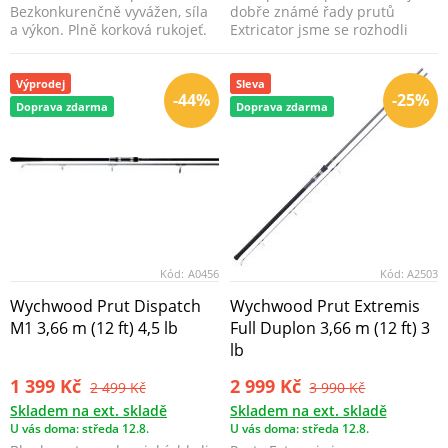
Bezkonkurenčně vyvážen, síla
dobře známé řady prutů
a výkon. Plně korková rukojeť.
Extricator jsme se rozhodli
Zhora šrou...
povznést tuto řadu na...
Výprodej
Sleva
-44%
-25%
Doprava zdarma
Doprava zdarma
Kód:
A0456
Kód:
A2503
Wychwood Prut Dispatch
Wychwood Prut Extremis
M1 3,66 m (12 ft) 4,5 lb
Full Duplon 3,66 m (12 ft) 3
lb
1 399 Kč
2 999 Kč
2 499 Kč
3 990 Kč
Skladem na ext. skladě
Skladem na ext. skladě
U vás doma: středa 12.8.
U vás doma: středa 12.8.