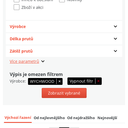
1 899 Kč
Zboží v akci
Sportex Prut Competition CS-5 Stalker 3
m 2,75 lb
7
Výrobce
3 354 Kč
Délka prutů
Nash Prut Scope OPS Abbreviated CG
(Ceramic) 2,7 m 3,5 lb
8
Zátěž prutů
5 129 Kč
Dam Prut Iconic Carp 3 m 3 lb 1+1
9
Výpis je omezen filtrem
1 949 Kč
Výrobce
Vypnout filtr
WYCHWOOD
Zobrazit vybrané
Výchozí řazení
Od nejlevnějšího
Od nejdražšího
Nejnovější