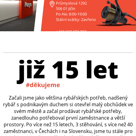
Průmyslová 1292
506 01 Jičín
Po-Ne: 8:00-19:00
Státní svátky: Zavřeno
+420 227 272 797
již 15 let
#děkujeme
Začali jsme jako většina rybářských potřeb, nadšený
rybář s podnikavým duchem si otevřel malý obchůdek ve
svém městě a začal prodávat rybářské potřeby,
zanedlouho potřeboval první zaměstnance a větší
prostory. Po více než 15 letech, 3 stěhování, s více než 40
zaměstnanci, v Čechách i na Slovensku, jsme tu stále pro