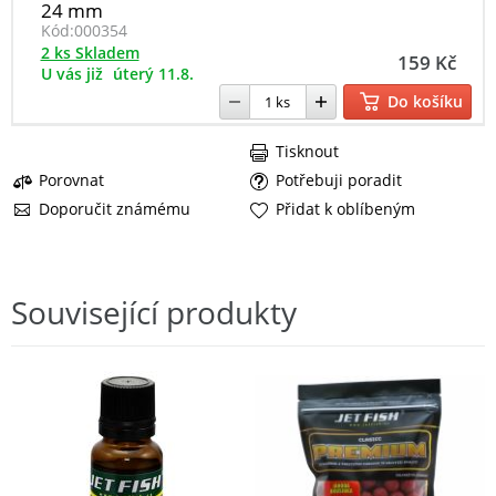
24 mm
Kód:
000354
2 ks Skladem
159 Kč
U vás již
úterý 11.8.
Do košíku
Tisknout
Porovnat
Potřebuji poradit
Doporučit známému
Přidat k oblíbeným
Související produkty