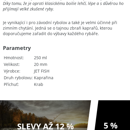
Díky tomu, že je oproti klasickému boilie lehčí, lépe a s důvěrou ho
přijímají velké zkušené ryby.
Je vynikající i pro závodní rybolov a také je velmi účinné při
zimním chytání. Jedná se o tajnou zbraň kaprařů, kterou
doporučujeme zařadit do výbavy každého rybáře.
Parametry
Hmotnost
250 ml
Velikost
20 mm
Výrobce
JET FISH
Druh rybolovu
Kaprařina
Příchuť
Krab
5 %
SLEVY AŽ 12 %