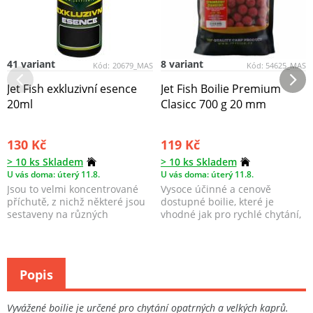
41 variant
8 variant
Kód:
20679_MAS
Kód:
54625_MAS
Jet Fish exkluzivní esence
Jet Fish Boilie Premium
20ml
Clasicc 700 g 20 mm
130 Kč
119 Kč
> 10 ks Skladem
> 10 ks Skladem
U vás doma: úterý 11.8.
U vás doma: úterý 11.8.
Jsou to velmi koncentrované
Vysoce účinné a cenově
příchutě, z nichž některé jsou
dostupné boilie, které je
sestaveny na různých
vhodné jak pro rychlé chytání,
základech a obsahují...
tak i pro masivní za...
Popis
Vyvážené boilie je určené pro chytání opatrných a velkých kaprů.