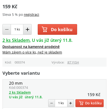
159 Kč
Sleva 5 % po
registraci
Do košíku
2 ks Skladem
U vás již úterý 11.8.
Dostupnost na kamenné prodejně
Mám zájem o více ks, než je skladem
Kód
000374
Výrobce
JET FISH
Vyberte variantu
20 mm
Kód:
000374
2 ks Skladem
159 Kč
U vás již
úterý 11.8.
Do košíku