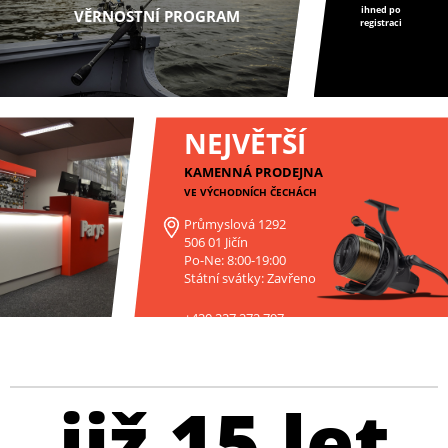
ihned po
VĚRNOSTNÍ PROGRAM
registraci
NEJVĚTŠÍ
KAMENNÁ PRODEJNA
VE VÝCHODNÍCH ČECHÁCH
Průmyslová 1292
506 01 Jičín
Po-Ne: 8:00-19:00
Státní svátky: Zavřeno
+420 227 272 797
již 15 let