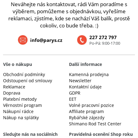
Neváhejte nás kontaktovat, rádi Vám poradíme s
výběrem, pomůžeme s objednávkou, vyřešíme
reklamaci, zjistíme, kde se nachází Váš balík, prostě
cokoliv, co bude třeba. :)
227 272 797
info@parys.cz
Po-Pá: 9:00-17:00
Vše o nákupu
Další informace
Obchodní podmínky
Kamenná prodejna
Odstoupení od smlouvy
Newsletter
Reklamace
Kontaktní údaje
Doprava
GDPR
Platební metody
EET
Věrnostní program
Volné pracovní pozice
Nákupní rádce
Affiliate program
Nákup na splátky
Rybářské zájezdy
Shimano Rod Test Center
Sledujte nás na sociálních
Pravidelná ocenění Shop roku