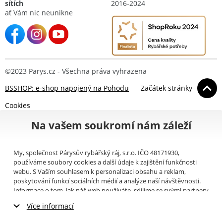
sítích
2016-2024
ať Vám nic neunikne
©2023 Parys.cz - Všechna práva vyhrazena
BSSHOP: e-shop napojený na Pohodu
Začátek stránky
Cookies
Na vašem soukromí nám záleží
My, společnost Párysův rybářský ráj, s.r.o. IČO 48171930,
používáme soubory cookies a další údaje k zajištění funkčnosti
webu. S Vaším souhlasem k personalizaci obsahu a reklam,
poskytování funkcí sociálních médií a analýze naší návštěvnosti.
Informace o tom, jak náš web používáte, sdílíme se svými partnery
pro sociální média, inzerci a analýzy (například Google).
Zde
si
Více informací
můžete přečíst, jak tyto informace Google používá. Partneři tyto
údaje mohou kombinovat s dalšími informacemi, které jste jim