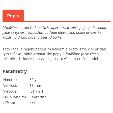
Popis
Přinášíme novou řadu našich super atraktivních pop up. Rozhodli
jsme se vytvořit samostatnou řadu plovoucího boilie přesně ke
každému druhu našeho Legend boilie.
Tato řada je nejoblíbenějším boiliem a proto jsme k ní přidali
tyto reflexní, silně aromatické popy. Přinášíme je ve třech
průměrech, které jsou vynikající pro všechna roční období.
Parametry
Hmotnost
60 g
Velikost
16 mm
Výrobce
JET FISH
Druh rybolovu
Kaprařina
Příchuť
Krill