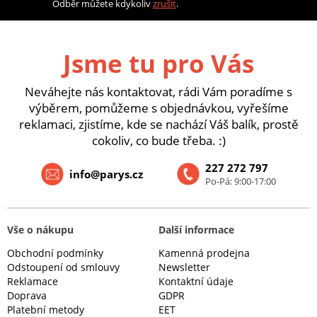
Odběr můžete kdykoliv
zrušit
.
Jsme tu pro Vás
Neváhejte nás kontaktovat, rádi Vám poradíme s
výběrem, pomůžeme s objednávkou, vyřešíme
reklamaci, zjistíme, kde se nachází Váš balík, prostě
cokoliv, co bude třeba. :)
227 272 797
info@parys.cz
Po-Pá: 9:00-17:00
Vše o nákupu
Další informace
Obchodní podmínky
Kamenná prodejna
Odstoupení od smlouvy
Newsletter
Reklamace
Kontaktní údaje
Doprava
GDPR
Platební metody
EET