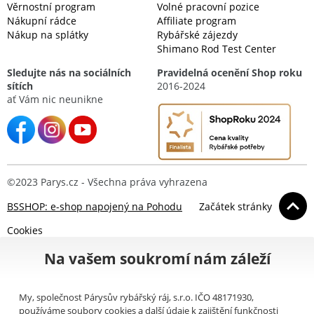
Věrnostní program
Volné pracovní pozice
Nákupní rádce
Affiliate program
Nákup na splátky
Rybářské zájezdy
Shimano Rod Test Center
Sledujte nás na sociálních
Pravidelná ocenění Shop roku
sítích
2016-2024
ať Vám nic neunikne
©2023 Parys.cz - Všechna práva vyhrazena
BSSHOP: e-shop napojený na Pohodu
Začátek stránky
Cookies
Na vašem soukromí nám záleží
My, společnost Párysův rybářský ráj, s.r.o. IČO 48171930,
používáme soubory cookies a další údaje k zajištění funkčnosti