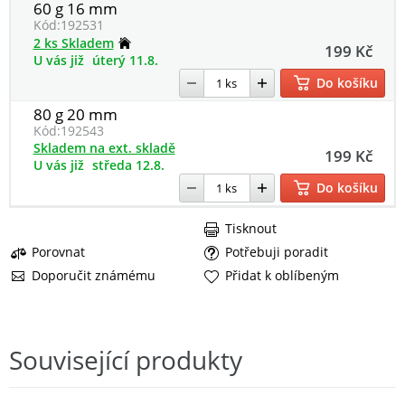
60 g 16 mm
Kód:
192531
2 ks Skladem
199 Kč
U vás již
úterý 11.8.
Do košíku
80 g 20 mm
Kód:
192543
Skladem na ext. skladě
199 Kč
U vás již
středa 12.8.
Do košíku
Tisknout
Porovnat
Potřebuji poradit
Doporučit známému
Přidat k oblíbeným
Související produkty