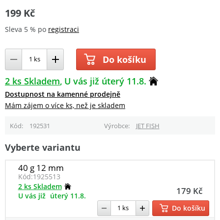
199 Kč
Sleva 5 % po
registraci
Do košíku
2 ks Skladem
U vás již úterý 11.8.
Dostupnost na kamenné prodejně
Mám zájem o více ks, než je skladem
Kód
192531
Výrobce
JET FISH
Vyberte variantu
40 g 12 mm
Kód:
1925513
2 ks Skladem
179 Kč
U vás již
úterý 11.8.
Do košíku