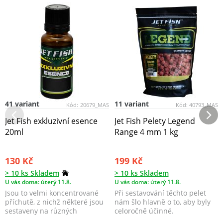
41 variant
11 variant
Kód:
20679_MAS
Kód:
40793_MAS
Jet Fish exkluzivní esence
Jet Fish Pelety Legend
20ml
Range 4 mm 1 kg
130 Kč
199 Kč
> 10 ks Skladem
> 10 ks Skladem
U vás doma: úterý 11.8.
U vás doma: úterý 11.8.
Jsou to velmi koncentrované
Při sestavování těchto pelet
příchutě, z nichž některé jsou
nám šlo hlavně o to, aby byly
sestaveny na různých
celoročně účinné.
základech a obsahují...