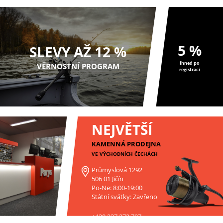
5 %
SLEVY AŽ 12 %
ihned po
VĚRNOSTNÍ PROGRAM
registraci
NEJVĚTŠÍ
KAMENNÁ PRODEJNA
VE VÝCHODNÍCH ČECHÁCH
Průmyslová 1292
506 01 Jičín
Po-Ne: 8:00-19:00
Státní svátky: Zavřeno
+420 227 272 797