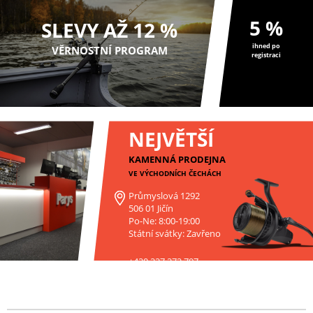
5 %
SLEVY AŽ 12 %
ihned po
VĚRNOSTNÍ PROGRAM
registraci
NEJVĚTŠÍ
KAMENNÁ PRODEJNA
VE VÝCHODNÍCH ČECHÁCH
Průmyslová 1292
506 01 Jičín
Po-Ne: 8:00-19:00
Státní svátky: Zavřeno
+420 227 272 797