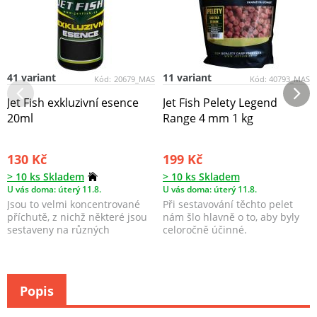
41 variant
11 variant
Kód:
20679_MAS
Kód:
40793_MAS
Jet Fish exkluzivní esence
Jet Fish Pelety Legend
20ml
Range 4 mm 1 kg
130 Kč
199 Kč
> 10 ks Skladem
> 10 ks Skladem
U vás doma: úterý 11.8.
U vás doma: úterý 11.8.
Jsou to velmi koncentrované
Při sestavování těchto pelet
příchutě, z nichž některé jsou
nám šlo hlavně o to, aby byly
sestaveny na různých
celoročně účinné.
základech a obsahují...
Popis