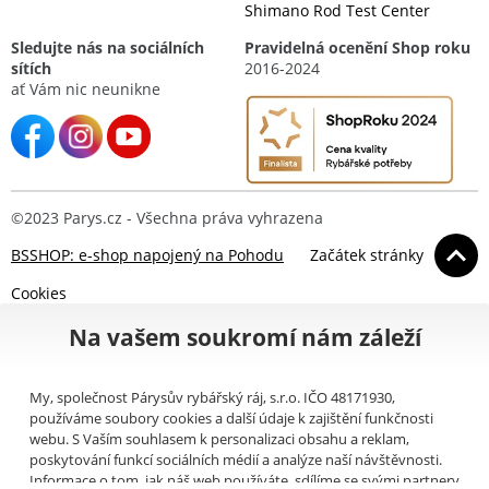
Shimano Rod Test Center
Sledujte nás na sociálních
Pravidelná ocenění Shop roku
sítích
2016-2024
ať Vám nic neunikne
©2023 Parys.cz - Všechna práva vyhrazena
BSSHOP: e-shop napojený na Pohodu
Začátek stránky
Cookies
Na vašem soukromí nám záleží
My, společnost Párysův rybářský ráj, s.r.o. IČO 48171930,
používáme soubory cookies a další údaje k zajištění funkčnosti
webu. S Vaším souhlasem k personalizaci obsahu a reklam,
poskytování funkcí sociálních médií a analýze naší návštěvnosti.
Informace o tom, jak náš web používáte, sdílíme se svými partnery