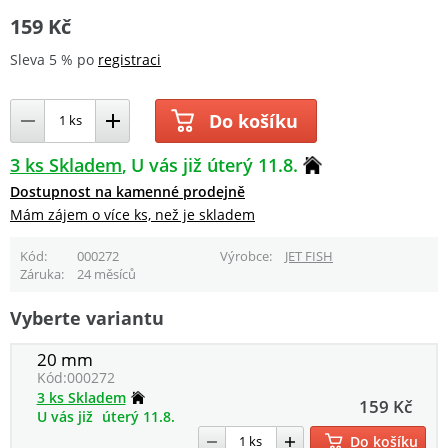
159 Kč
Sleva 5 % po
registraci
Do košíku
3 ks Skladem
U vás již úterý 11.8.
Dostupnost na kamenné prodejně
Mám zájem o více ks, než je skladem
Kód
000272
Výrobce
JET FISH
Záruka
24 měsíců
Vyberte variantu
20 mm
Kód:
000272
3 ks Skladem
159 Kč
U vás již
úterý 11.8.
Do košíku