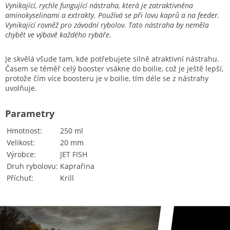
Vynikající, rychle fungující nástraha, která je zatraktivněna
aminokyselinami a extrakty. Používá se při lovu kaprů a na feeder.
Vynikající rovněž pro závodní rybolov. Tato nástraha by neměla
chybět ve výbavě každého rybáře.
Je skvělá všude tam, kde potřebujete silně atraktivní nástrahu.
Časem se téměř celý booster vsákne do boilie, což je ještě lepší,
protože čím více boosteru je v boilie, tím déle se z nástrahy
uvolňuje.
Parametry
Hmotnost
250 ml
Velikost
20 mm
Výrobce
JET FISH
Druh rybolovu
Kaprařina
Příchuť
Krill