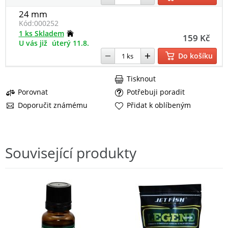
24 mm
Kód:
000252
1 ks Skladem
159 Kč
U vás již
úterý 11.8.
Do košíku
Tisknout
Porovnat
Potřebuji poradit
Doporučit známému
Přidat k oblíbeným
Související produkty