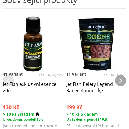
41 variant
11 variant
Kód:
20679_MAS
Kód:
40793_MAS
Jet Fish exkluzivní esence
Jet Fish Pelety Legend
20ml
Range 4 mm 1 kg
130 Kč
199 Kč
> 10 ks Skladem
> 10 ks Skladem
U vás doma: pondělí 10.8.
U vás doma: pondělí 10.8.
Jsou to velmi koncentrované
Při sestavování těchto pelet