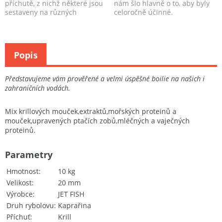
příchutě, z nichž některé jsou
nám šlo hlavně o to, aby byly
sestaveny na různých
celoročně účinné.
základech a obsahují...
Popis
Představujeme vám prověřené a velmi úspěšné boilie na našich i
zahraničních vodách.
Mix krillových mouček,extraktů,mořských proteinů a
mouček,upravených ptačích zobů,mléčných a vaječných
proteinů.
Parametry
Hmotnost
10 kg
Velikost
20 mm
Výrobce
JET FISH
Druh rybolovu
Kaprařina
Příchuť
Krill