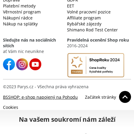
Platební metody
EET
Věrnostní program
Volné pracovní pozice
Nákupní rádce
Affiliate program
Nákup na splátky
Rybářské zájezdy
Shimano Rod Test Center
Sledujte nás na sociálních
Pravidelná ocenění Shop roku
sítích
2016-2024
ať Vám nic neunikne
©2023 Parys.cz - Všechna práva vyhrazena
BSSHOP: e-shop napojený na Pohodu
Začátek stránky
Cookies
Na vašem soukromí nám záleží