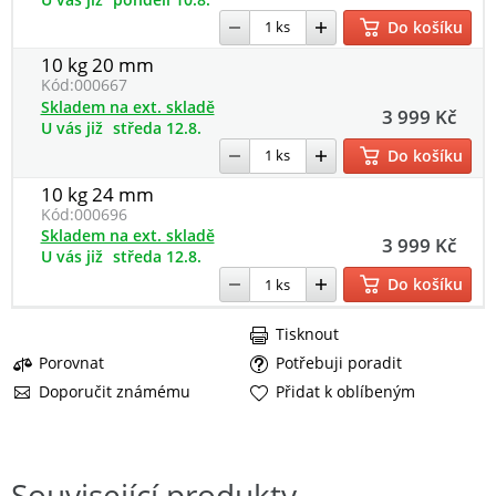
Do košíku
10 kg 20 mm
Kód:
000667
Skladem na ext. skladě
3 999 Kč
U vás již
středa 12.8.
Do košíku
10 kg 24 mm
Kód:
000696
Skladem na ext. skladě
3 999 Kč
U vás již
středa 12.8.
Do košíku
Tisknout
Porovnat
Potřebuji poradit
Doporučit známému
Přidat k oblíbeným
Související produkty