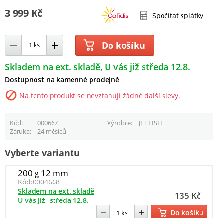
3 999 Kč
Spočítat splátky
Do košíku
Skladem na ext. skladě
U vás již středa 12.8.
Dostupnost na kamenné prodejně
Na tento produkt se nevztahují žádné další slevy.
Kód
000667
Výrobce
JET FISH
Záruka
24 měsíců
Vyberte variantu
200 g 12 mm
Kód:
0004668
Skladem na ext. skladě
135 Kč
U vás již
středa 12.8.
Do košíku