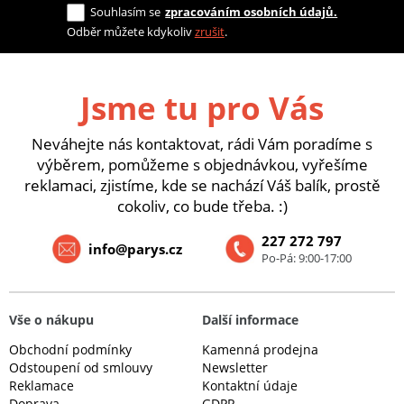
Souhlasím se
zpracováním osobních údajů.
Odběr můžete kdykoliv
zrušit
.
Jsme tu pro Vás
Neváhejte nás kontaktovat, rádi Vám poradíme s
výběrem, pomůžeme s objednávkou, vyřešíme
reklamaci, zjistíme, kde se nachází Váš balík, prostě
cokoliv, co bude třeba. :)
227 272 797
info@parys.cz
Po-Pá: 9:00-17:00
Vše o nákupu
Další informace
Obchodní podmínky
Kamenná prodejna
Odstoupení od smlouvy
Newsletter
Reklamace
Kontaktní údaje
Doprava
GDPR