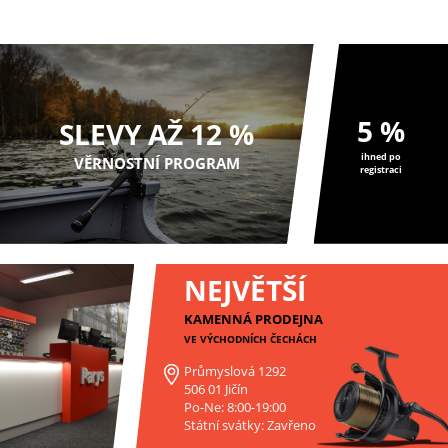
5 %
SLEVY AŽ 12 %
ihned po
VĚRNOSTNÍ PROGRAM
registraci
NEJVĚTŠÍ
KAMENNÁ PRODEJNA
VE VÝCHODNÍCH ČECHÁCH
Průmyslová 1292
506 01 Jičín
Po-Ne: 8:00-19:00
Státní svátky: Zavřeno