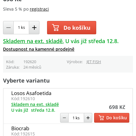
Sleva 5 % po
registraci
Do košíku
Skladem na ext. skladě
U vás již středa 12.8.
Dostupnost na kamenné prodejně
Kód
192620
Výrobce
JET FISH
Záruka
24 měsíců
Vyberte variantu
Losos Asafoetida
Kód:
192610
Skladem na ext. skladě
698 Kč
U vás již
středa 12.8.
Do košíku
Biocrab
Kód:
192615