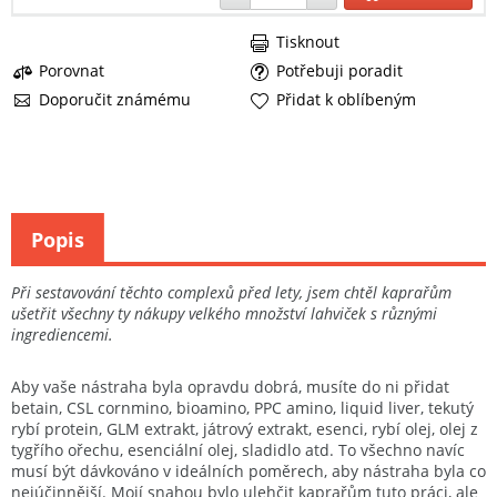
Tisknout
Porovnat
Potřebuji poradit
Doporučit známému
Přidat k oblíbeným
Popis
Při sestavování těchto complexů před lety, jsem chtěl kaprařům
ušetřit všechny ty nákupy velkého množství lahviček s různými
ingrediencemi.
Aby vaše nástraha byla opravdu dobrá, musíte do ni přidat
betain, CSL cornmino, bioamino, PPC amino, liquid liver, tekutý
rybí protein, GLM extrakt, játrový extrakt, esenci, rybí olej, olej z
tygřího ořechu, esenciální olej, sladidlo atd. To všechno navíc
musí být dávkováno v ideálních poměrech, aby nástraha byla co
nejúčinnější. Mojí snahou bylo ulehčit kaprařům tuto práci, ale