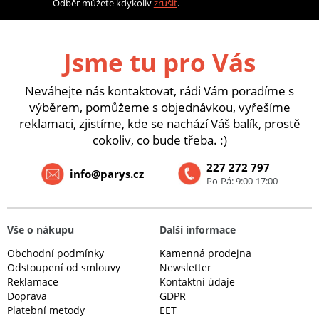
Odběr můžete kdykoliv
zrušit
.
Jsme tu pro Vás
Neváhejte nás kontaktovat, rádi Vám poradíme s
výběrem, pomůžeme s objednávkou, vyřešíme
reklamaci, zjistíme, kde se nachází Váš balík, prostě
cokoliv, co bude třeba. :)
227 272 797
info@parys.cz
Po-Pá: 9:00-17:00
Vše o nákupu
Další informace
Obchodní podmínky
Kamenná prodejna
Odstoupení od smlouvy
Newsletter
Reklamace
Kontaktní údaje
Doprava
GDPR
Platební metody
EET