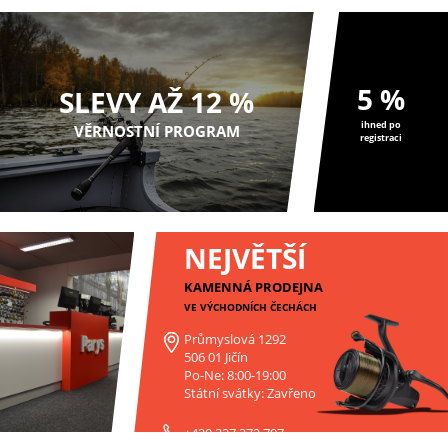
5 %
SLEVY AŽ 12 %
ihned po
VĚRNOSTNÍ PROGRAM
registraci
NEJVĚTŠÍ
KAMENNÁ PRODEJNA
VE VÝCHODNÍCH ČECHÁCH
Průmyslová 1292
506 01 Jičín
Po-Ne: 8:00-19:00
Státní svátky: Zavřeno
+420 227 272 797