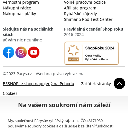
Věrnostní program
Volné pracovní pozice
Nákupní rádce
Affiliate program
Nákup na splátky
Rybářské zájezdy
Shimano Rod Test Center
Sledujte nás na sociálních
Pravidelná ocenění Shop roku
sítích
2016-2024
ať Vám nic neunikne
©2023 Parys.cz - Všechna práva vyhrazena
BSSHOP: e-shop napojený na Pohodu
Začátek stránky
Cookies
Na vašem soukromí nám záleží
My, společnost Párysův rybářský ráj, s.r.o. IČO 48171930,
používáme soubory cookies a další údaje k zajištění funkčnosti