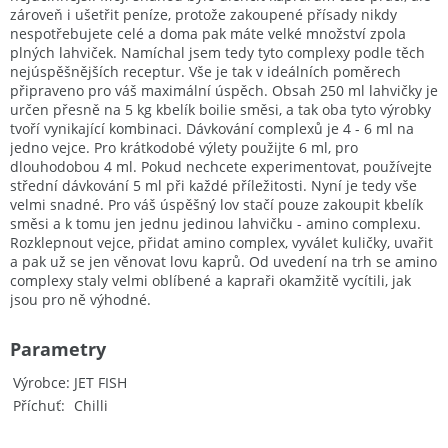
zároveň i ušetřit peníze, protože zakoupené přísady nikdy
nespotřebujete celé a doma pak máte velké množství zpola
plných lahviček. Namíchal jsem tedy tyto complexy podle těch
nejúspěšnějších receptur. Vše je tak v ideálních poměrech
připraveno pro váš maximální úspěch. Obsah 250 ml lahvičky je
určen přesně na 5 kg kbelík boilie směsi, a tak oba tyto výrobky
tvoří vynikající kombinaci. Dávkování complexů je 4 - 6 ml na
jedno vejce. Pro krátkodobé výlety použijte 6 ml, pro
dlouhodobou 4 ml. Pokud nechcete experimentovat, používejte
střední dávkování 5 ml při každé příležitosti. Nyní je tedy vše
velmi snadné. Pro váš úspěšný lov stačí pouze zakoupit kbelík
směsi a k tomu jen jednu jedinou lahvičku - amino complexu.
Rozklepnout vejce, přidat amino complex, vyválet kuličky, uvařit
a pak už se jen věnovat lovu kaprů. Od uvedení na trh se amino
complexy staly velmi oblíbené a kapraři okamžitě vycítili, jak
jsou pro ně výhodné.
Parametry
Výrobce
JET FISH
Příchuť
Chilli