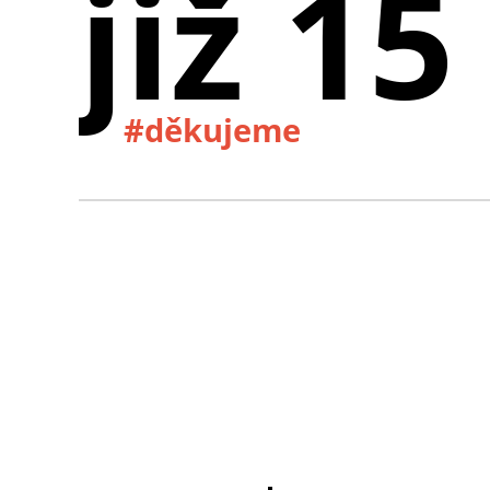
již 15
#děkujeme