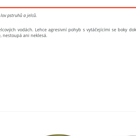
lov pstruhů a jelců.
lcových vodách. Lehce agresivní pohyb s vytáčejícími se boky dok
stě, nestoupá ani neklesá.