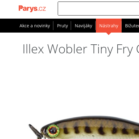
Akce a novinky
Pruty
Navijáky
Nástrahy
Bižute
Illex Wobler Tiny Fry