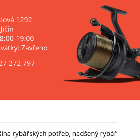
lová 1292
Jičín
 8:00-19:00
svátky: Zavřeno
27 272 797
tšina rybářských potřeb, nadšený rybář