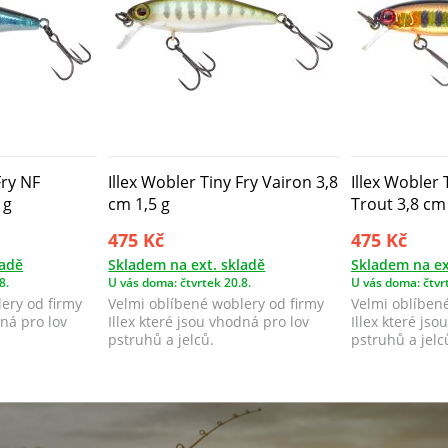
Fry NF
Illex Wobler Tiny Fry Vairon 3,8
Illex Wobler 
 g
cm 1,5 g
Trout 3,8 cm 
475 Kč
475 Kč
ladě
Skladem na ext. skladě
Skladem na ex
8.
U vás doma: čtvrtek 20.8.
U vás doma: čtvrt
ery od firmy
Velmi oblíbené woblery od firmy
Velmi oblíben
dná pro lov
Illex které jsou vhodná pro lov
Illex které jso
pstruhů a jelců.
pstruhů a jelc