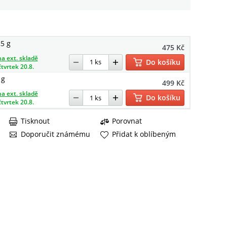
,5 g
475 Kč
a ext. skladě
Do košíku
čtvrtek 20.8.
 g
499 Kč
a ext. skladě
Do košíku
čtvrtek 20.8.
Tisknout
Porovnat
Doporučit známému
Přidat k oblíbeným