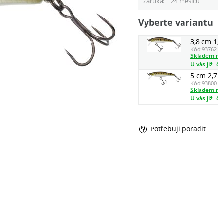
Záruka
24 měsíců
Vyberte variantu
3,8 cm 1
Kód:
93762
Skladem n
U vás již
5 cm 2,7
Kód:
93800
Skladem n
U vás již
Potřebuji poradit