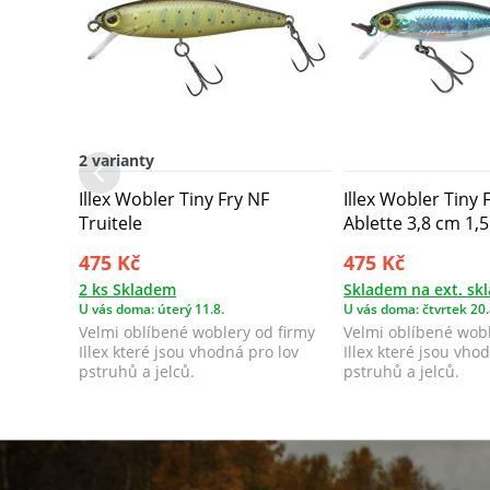
2 varianty
Illex Wobler Tiny Fry NF
Illex Wobler Tiny 
Truitele
Ablette 3,8 cm 1,5
475 Kč
475 Kč
2 ks Skladem
Skladem na ext. sk
U vás doma: úterý 11.8.
U vás doma: čtvrtek 20.
Velmi oblíbené woblery od firmy
Velmi oblíbené wobl
Illex které jsou vhodná pro lov
Illex které jsou vho
pstruhů a jelců.
pstruhů a jelců.