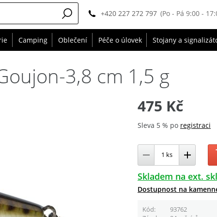
+420 227 272 797
(Po - Pá 9:00 - 17:
rie
Camping
Oblečení
Péče o úlovek
Stojany a signalizát
 Goujon-3,8 cm 1,5 g
475 Kč
Sleva 5 % po
registraci
Skladem na ext. sk
Dostupnost na kamenn
Kód
93762