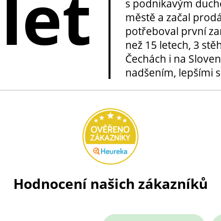
 let
s podnikavým duche
městě a začal prod
potřeboval první za
než 15 letech, 3 stě
Čechách i na Sloven
nadšením, lepšími sl
Hodnocení našich zákazníků