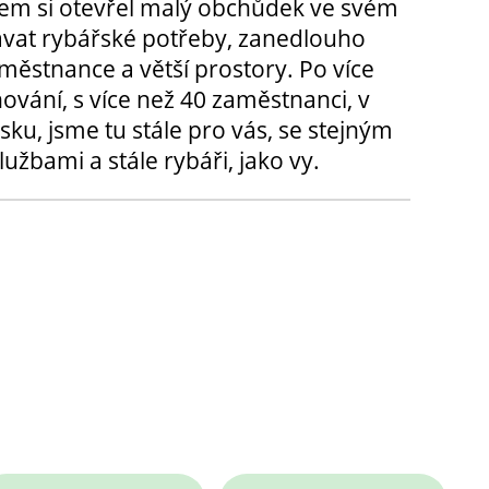
m si otevřel malý obchůdek ve svém
ávat rybářské potřeby, zanedlouho
městnance a větší prostory. Po více
hování, s více než 40 zaměstnanci, v
sku, jsme tu stále pro vás, se stejným
užbami a stále rybáři, jako vy.