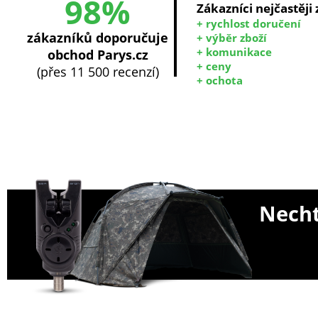
98%
Zákazníci nejčastěji
+ rychlost doručení
zákazníků doporučuje
+ výběr zboží
+ komunikace
obchod Parys.cz
+ ceny
(přes 11 500 recenzí)
+ ochota
Necht