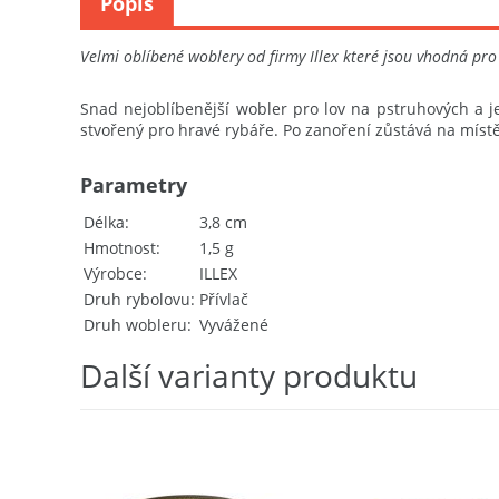
Popis
Velmi oblíbené woblery od firmy Illex které jsou vhodná pro 
Snad nejoblíbenější wobler pro lov na pstruhových a je
stvořený pro hravé rybáře. Po zanoření zůstává na mí
Parametry
Délka
3,8 cm
Hmotnost
1,5 g
Výrobce
ILLEX
Druh rybolovu
Přívlač
Druh wobleru
Vyvážené
Další varianty produktu