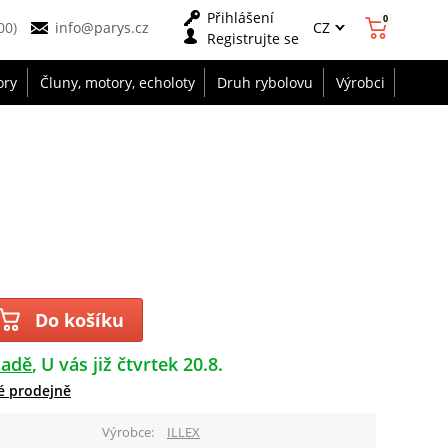
Přihlášení
0
CZ
00)
info@parys.cz
Registrujte se
ory
Čluny, motory, echoloty
Druh rybolovu
Výrobci
Do košíku
ladě
U vás již čtvrtek 20.8.
é prodejně
Výrobce
ILLEX