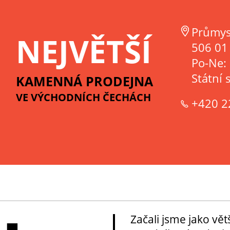
Průmys
NEJVĚTŠÍ
506 01 
Po-Ne:
Státní 
KAMENNÁ PRODEJNA
VE VÝCHODNÍCH ČECHÁCH
+420 2
Začali jsme jako vě