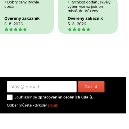
+ Dobrý ceny Rychle
+ Rychlost dodání, skvělý
dodání
výběr, vše na jednom
místě, dobré ceny
Ověřený zákazník
Ověřený zákazník
6. 8. 2026
5. 8. 2026
5
5
Zasílat
Souhlasím se
zpracováním osobních údajů.
Odběr můžete kdykoliv
zrušit
.