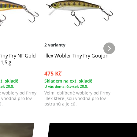
2 varianty
2 varian
Tiny Fry NF Gold
Illex Wobler Tiny Fry Goujon
Illex Wo
1,5 g
475 Kč
475 Kč
t. skladě
Skladem na ext. skladě
Skladem 
ek 20.8.
U vás doma: čtvrtek 20.8.
U vás doma
é woblery od firmy
Velmi oblíbené woblery od firmy
Velmi ob
u vhodná pro lov
Illex které jsou vhodná pro lov
Illex kte
ů.
pstruhů a jelců.
pstruhů a