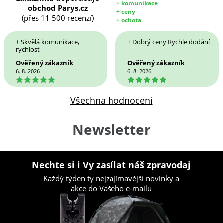
+ komunikace
obchod Parys.cz
+ ceny
(přes 11 500 recenzí)
+ ochota
+ Skvělá komunikace,
+ Dobrý ceny Rychle dodání
rychlost
Ověřený zákazník
Ověřený zákazník
6. 8. 2026
6. 8. 2026
5
5
Všechna hodnocení
Newsletter
Nechte si i Vy zasílat náš zpravodaj
Každý týden ty nejzajímavější novinky a
akce do Vašeho e-mailu