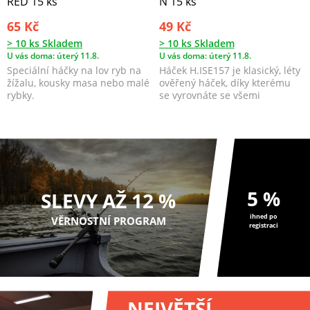
RED 15 ks
N 15 ks
65 Kč
49 Kč
> 10 ks Skladem
> 10 ks Skladem
U vás doma: úterý 11.8.
U vás doma: úterý 11.8.
Speciální háčky na lov ryb na
Háček H.ISE157 je klasický, léty
žížalu, kousky masa nebo malé
ověřený háček, díky kterému
rybky.
se vyrovnáte se všemi
potenciálními sit...
5 %
SLEVY AŽ 12 %
ihned po
VĚRNOSTNÍ PROGRAM
registraci
NEJVĚTŠÍ