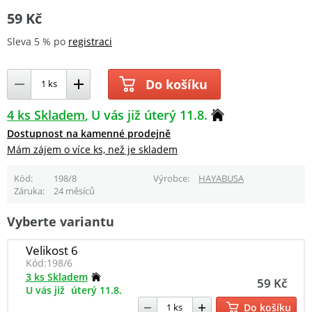
59 Kč
Sleva 5 % po
registraci
Do košíku
4 ks Skladem
U vás již úterý 11.8.
Dostupnost na kamenné prodejně
Mám zájem o více ks, než je skladem
Kód
198/8
Výrobce
HAYABUSA
Záruka
24 měsíců
Vyberte variantu
Velikost 6
Kód:
198/6
3 ks Skladem
59 Kč
U vás již
úterý 11.8.
Do košíku