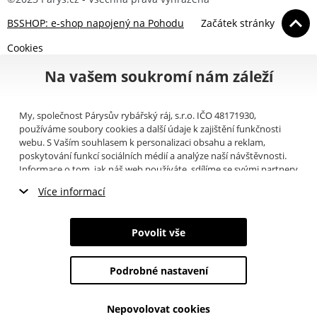
BSSHOP: e-shop napojený na Pohodu
Začátek stránky
Cookies
Na vašem soukromí nám záleží
My, společnost Párysův rybářský ráj, s.r.o. IČO 48171930,
používáme soubory cookies a další údaje k zajištění funkčnosti
webu. S Vaším souhlasem k personalizaci obsahu a reklam,
poskytování funkcí sociálních médií a analýze naší návštěvnosti.
Informace o tom, jak náš web používáte, sdílíme se svými partnery
pro sociální média, inzerci a analýzy (například Google).
Zde
si
Více informací
můžete přečíst, jak tyto informace Google používá. Partneři tyto
údaje mohou kombinovat s dalšími informacemi, které jste jim
Nezbytné cookies
poskytli nebo které získali v důsledku toho, že používáte jejich
Povolit vše
služby. Tyto údaje zahrnují cookies, data z dalších úložišť, IP
Marketingové cookies
adresu a další informace spojené s prohlížením webu. Svůj souhlas
se zpracováním cookies můžete odvolat
zde
.
Podrobné nastavení
Analytické cookies
Nepovolovat cookies
Údaje o uživatelích