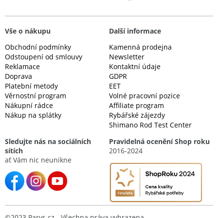
Vše o nákupu
Další informace
Obchodní podmínky
Kamenná prodejna
Odstoupení od smlouvy
Newsletter
Reklamace
Kontaktní údaje
Doprava
GDPR
Platební metody
EET
Věrnostní program
Volné pracovní pozice
Nákupní rádce
Affiliate program
Nákup na splátky
Rybářské zájezdy
Shimano Rod Test Center
Sledujte nás na sociálních
Pravidelná ocenění Shop roku
sítích
2016-2024
ať Vám nic neunikne
©2023 Parys.cz - Všechna práva vyhrazena