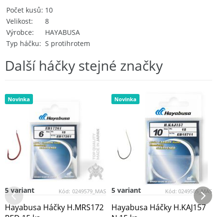
Počet kusů
10
Velikost
8
Výrobce
HAYABUSA
Typ háčku
S protihrotem
Další háčky stejné značky
Novinka
Novinka
5 variant
5 variant
Kód:
0249579_MAS
Kód:
0249585_MAS
Hayabusa Háčky H.MRS172
Hayabusa Háčky H.KAJ157