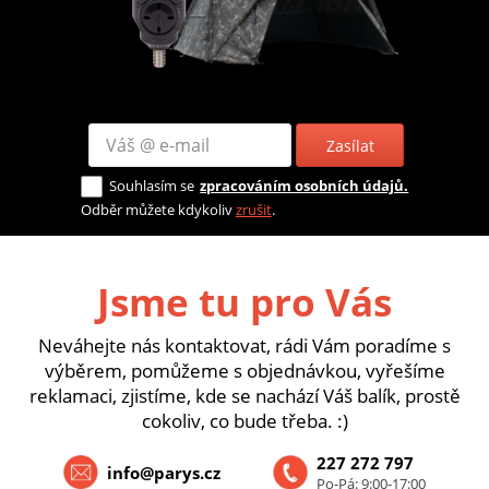
Zasílat
Souhlasím se
zpracováním osobních údajů.
Odběr můžete kdykoliv
zrušit
.
Jsme tu pro Vás
Neváhejte nás kontaktovat, rádi Vám poradíme s
výběrem, pomůžeme s objednávkou, vyřešíme
reklamaci, zjistíme, kde se nachází Váš balík, prostě
cokoliv, co bude třeba. :)
227 272 797
info@parys.cz
Po-Pá: 9:00-17:00