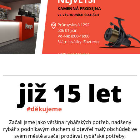
KAMENNÁ PRODEJNA
VE VÝCHODNÍCH ČECHÁCH
Průmyslová 1292
506 01 Jičín
Po-Ne: 8:00-19:00
Státní svátky: Zavřeno
+420 227 272 797
již 15 let
#děkujeme
Začali jsme jako většina rybářských potřeb, nadšený
rybář s podnikavým duchem si otevřel malý obchůdek ve
svém městě a začal prodávat rybářské potřeby,