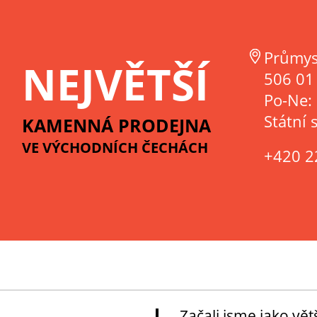
Průmys
NEJVĚTŠÍ
506 01 
Po-Ne:
Státní 
KAMENNÁ PRODEJNA
VE VÝCHODNÍCH ČECHÁCH
+420 2
Začali jsme jako vě