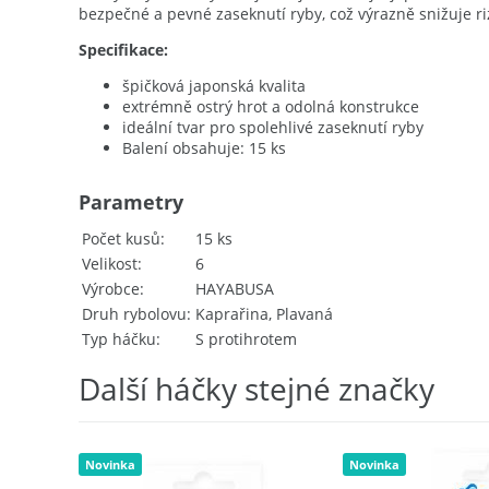
bezpečné a pevné zaseknutí ryby, což výrazně snižuje rizi
Specifikace:
špičková japonská kvalita
extrémně ostrý hrot a odolná konstrukce
ideální tvar pro spolehlivé zaseknutí ryby
Balení obsahuje: 15 ks
Parametry
Počet kusů
15 ks
Velikost
6
Výrobce
HAYABUSA
Druh rybolovu
Kaprařina, Plavaná
Typ háčku
S protihrotem
Další háčky stejné značky
Novinka
Novinka