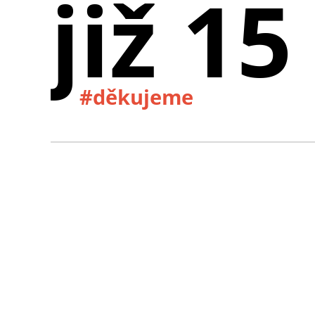
již 15
#děkujeme