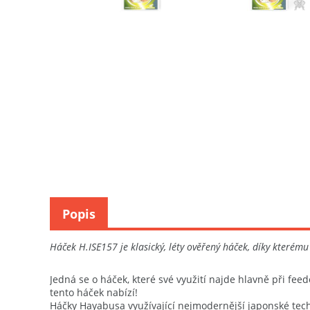
Popis
Háček H.ISE157 je klasický, léty ověřený háček, díky kterém
Jedná se o háček, které své využití najde hlavně při fee
tento háček nabízí!
Háčky Hayabusa využívající nejmodernější japonské techno