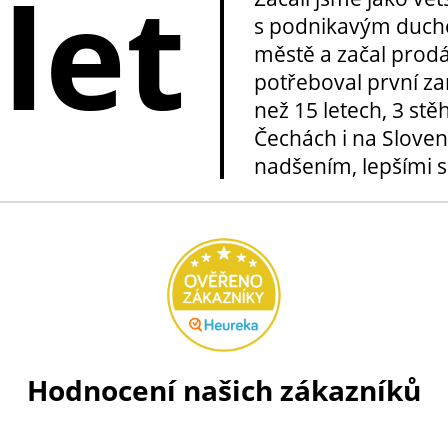
 let
s podnikavým duche
městě a začal prod
potřeboval první za
než 15 letech, 3 stě
Čechách i na Sloven
nadšením, lepšími sl
Hodnocení našich zákazníků