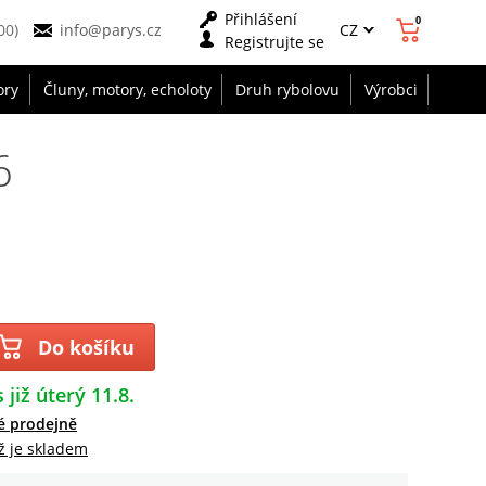
Přihlášení
0
CZ
00)
info@parys.cz
Registrujte se
ory
Čluny, motory, echoloty
Druh rybolovu
Výrobci
6
Do košíku
 již úterý 11.8.
é prodejně
ž je skladem