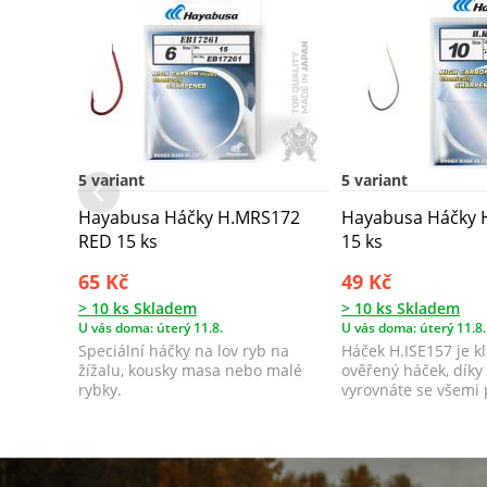
5 variant
5 variant
Hayabusa Háčky H.MRS172
Hayabusa Háčky 
RED 15 ks
15 ks
65 Kč
49 Kč
> 10 ks Skladem
> 10 ks Skladem
U vás doma: úterý 11.8.
U vás doma: úterý 11.8.
Speciální háčky na lov ryb na
Háček H.ISE157 je kl
žížalu, kousky masa nebo malé
ověřený háček, díky
rybky.
vyrovnáte se všemi 
sit...