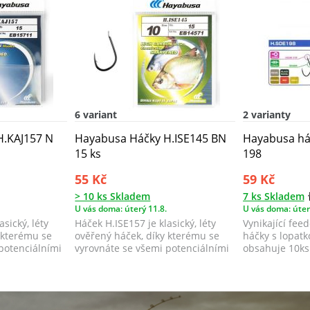
6 variant
2 varianty
H.KAJ157 N
Hayabusa Háčky H.ISE145 BN
Hayabusa há
15 ks
198
55 Kč
59 Kč
> 10 ks Skladem
7 ks Skladem
U vás doma: úterý 11.8.
U vás doma: úter
asický, léty
Háček H.ISE157 je klasický, léty
Vynikající fee
 kterému se
ověřený háček, díky kterému se
háčky s lopatk
potenciálními
vyrovnáte se všemi potenciálními
obsahuje 10ks
sit...