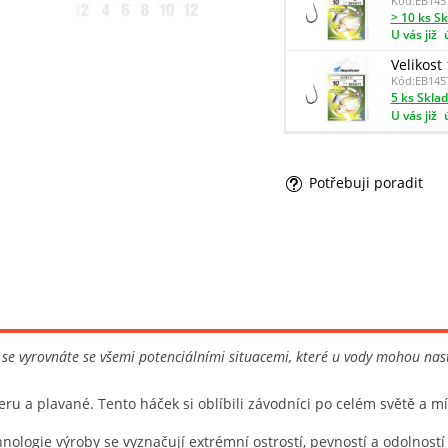
Kód:
EB145
> 10 ks S
U vás již
Velikost
Kód:
EB145
5 ks Skla
U vás již
Potřebuji poradit
u se vyrovnáte se všemi potenciálními situacemi, které u vody mohou nas
deru a plavané. Tento háček si oblíbili závodníci po celém světě a m
logie výroby se vyznačují extrémní ostrostí, pevností a odolností v