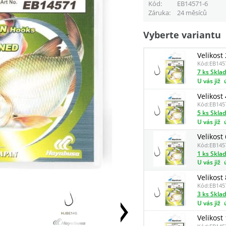
Kód
EB14571-6
Záruka
24 měsíců
Vyberte variantu
Velikost 
Kód:
EB145
7 ks Skla
U vás již
Velikost 
Kód:
EB145
5 ks Skla
U vás již
Velikost 
Kód:
EB145
1 ks Skla
U vás již
Velikost 
Kód:
EB145
3 ks Skla
U vás již
Velikost