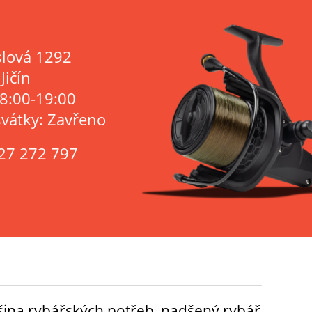
lová 1292
Jičín
 8:00-19:00
svátky: Zavřeno
27 272 797
tšina rybářských potřeb, nadšený rybář