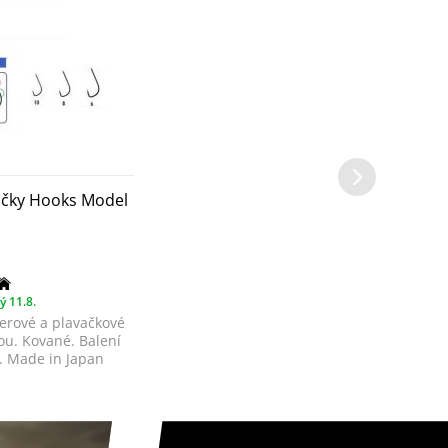
čky Hooks Model
ý 11.8.
derové a plavačkové
ou. Kované. Balení
. Made in Japan