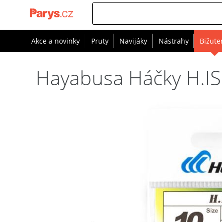
Akce a novinky
Pruty
Navijáky
Nástrahy
Bižute
Hayabusa Háčky H.ISE