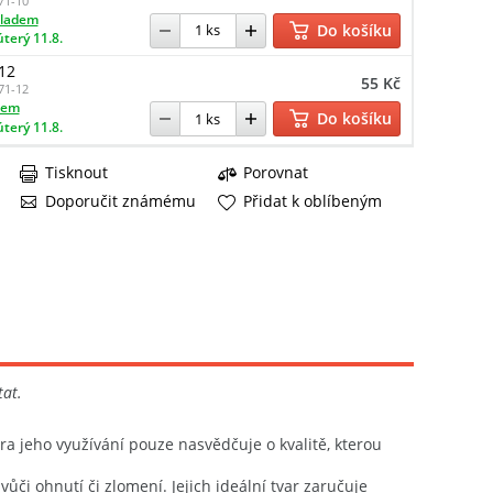
71-10
kladem
Do košíku
úterý 11.8.
 12
55 Kč
71-12
dem
Do košíku
úterý 11.8.
Tisknout
Porovnat
Doporučit známému
Přidat k oblíbeným
tat.
íra jeho využívání pouze nasvědčuje o kvalitě, kterou
ůči ohnutí či zlomení. Jejich ideální tvar zaručuje