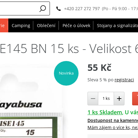
+420 227 272 797
(Po - Pá 9:00 - 17:
rie
Camping
Oblečení
Péče o úlovek
Stojany a signalizát
145 BN 15 ks - Velikost 
55 Kč
Novinka
Sleva 5 % po
registraci
1 ks Skladem
U vás
Dostupnost na kamenn
Mám zájem o více ks, ne