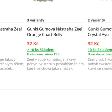
3 varianty
2 varianty
straha Zeel
Gunki Gumová Nástraha Zeel
Gunki Gumov
Orange Chart Belly
Crystal Ayu
32 Kč
32 Kč
> 10 ks Skladem
10 ks Skladem
U vás doma: úterý 11.8.
U vás doma: úter
je lákavý
Zeel v sobě kombinuje lákavý
Zeel v sobě k
otáhlým tělem,
pohyb twisteru s protáhlým tělem,
pohyb twister
 smáček.
které se chová jako smáček.
které se chová