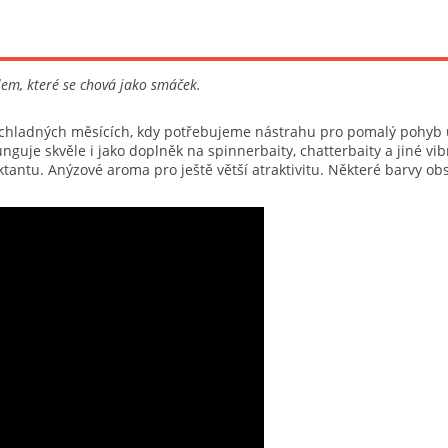
lem, které se chová jako smáček.
v chladných měsících, kdy potřebujeme nástrahu pro pomalý pohyb u d
unguje skvěle i jako doplněk na spinnerbaity, chatterbaity a jiné v
antu. Anýzové aroma pro ještě větší atraktivitu. Některé barvy ob