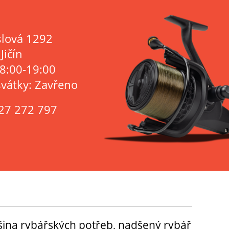
lová 1292
Jičín
 8:00-19:00
svátky: Zavřeno
27 272 797
tšina rybářských potřeb, nadšený rybář