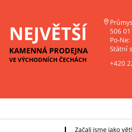
Průmys
NEJVĚTŠÍ
506 01 
Po-Ne:
Státní 
KAMENNÁ PRODEJNA
VE VÝCHODNÍCH ČECHÁCH
+420 2
Začali jsme jako vě