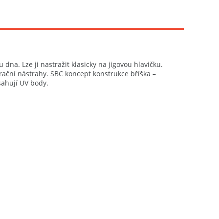
na. Lze ji nastražit klasicky na jigovou hlavičku.
ibrační nástrahy. SBC koncept konstrukce bříška –
sahují UV body.