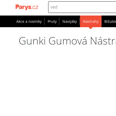
Akce a novinky
Pruty
Navijáky
Nástrahy
Bižute
Gunki Gumová Nástra