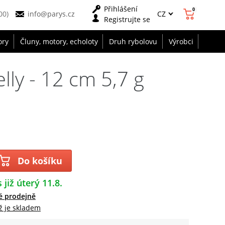
Přihlášení
0
CZ
00)
info@parys.cz
Registrujte se
ory
Čluny, motory, echoloty
Druh rybolovu
Výrobci
ly - 12 cm 5,7 g
Do košíku
 již úterý 11.8.
é prodejně
ž je skladem