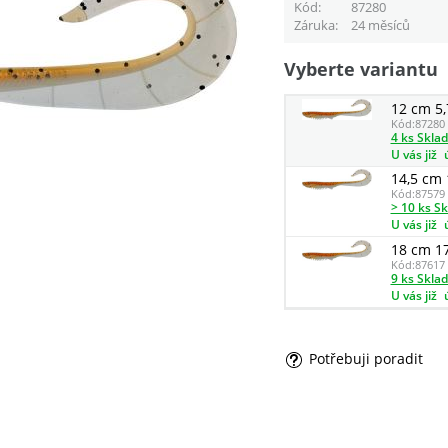
Kód
87280
Záruka
24 měsíců
Vyberte variantu
12 cm 5,
Kód:
87280
4 ks Skla
U vás již
14,5 cm 
Kód:
87579
> 10 ks S
U vás již
18 cm 17
Kód:
87617
9 ks Skla
U vás již
Potřebuji poradit