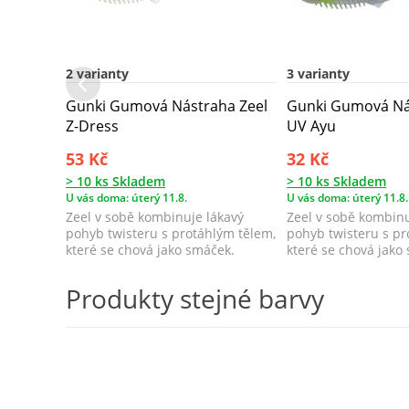
2 varianty
3 varianty
Gunki Gumová Nástraha Zeel
Gunki Gumová Ná
Z-Dress
UV Ayu
53 Kč
32 Kč
> 10 ks Skladem
> 10 ks Skladem
U vás doma: úterý 11.8.
U vás doma: úterý 11.8.
Zeel v sobě kombinuje lákavý
Zeel v sobě kombinu
pohyb twisteru s protáhlým tělem,
pohyb twisteru s pr
které se chová jako smáček.
které se chová jako
Produkty stejné barvy