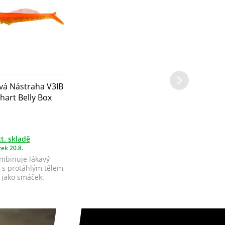
á Nástraha V3IB
hart Belly Box
t. skladě
ek 20.8.
ombinuje lákavý
 s protáhlým tělem,
 jako smáček.