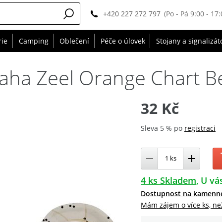
+420 227 272 797
(Po - Pá 9:00 - 17:
rie
Camping
Oblečení
Péče o úlovek
Stojany a signalizát
ha Zeel Orange Chart Bel
32 Kč
Sleva 5 % po
registraci
4 ks Skladem
U vás
Dostupnost na kamenn
Mám zájem o více ks, ne