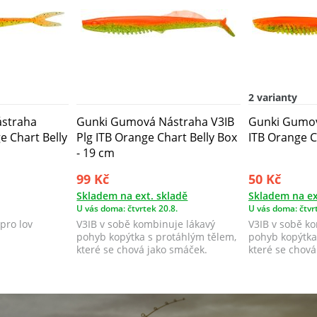
2 varianty
straha
Gunki Gumová Nástraha V3IB
Gunki Gumov
 Chart Belly
Plg ITB Orange Chart Belly Box
ITB Orange C
- 19 cm
99 Kč
50 Kč
Skladem na ext. skladě
Skladem na ex
U vás doma: čtvrtek 20.8.
U vás doma: čtvrt
pro lov
V3IB v sobě kombinuje lákavý
V3IB v sobě k
pohyb kopýtka s protáhlým tělem,
pohyb kopýtka
které se chová jako smáček.
které se chová