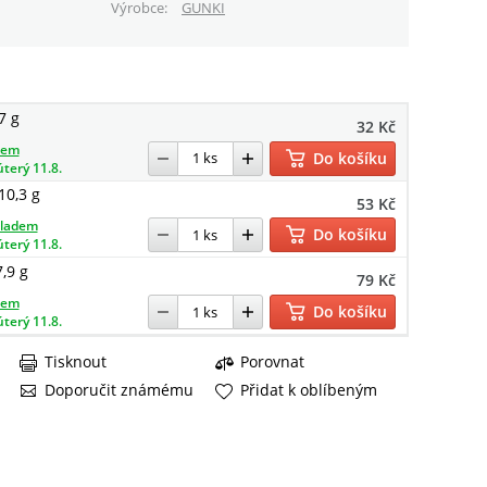
Výrobce
GUNKI
7 g
32 Kč
dem
Do košíku
úterý 11.8.
10,3 g
53 Kč
kladem
Do košíku
úterý 11.8.
,9 g
79 Kč
dem
Do košíku
úterý 11.8.
Tisknout
Porovnat
Doporučit známému
Přidat k oblíbeným