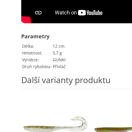
Parametry
Délka
12 cm
Hmotnost
5,7 g
Výrobce
GUNKI
Druh rybolovu
Přívlač
Další varianty produktu