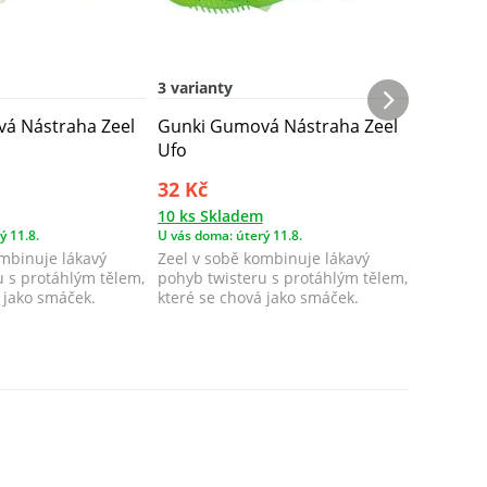
3 varianty
2 varian
á Nástraha Zeel
Gunki Gumová Nástraha Zeel
Gunki G
Ufo
Brown 
32 Kč
53 Kč
10 ks Skladem
10 ks Sk
ý 11.8.
U vás doma: úterý 11.8.
U vás doma
ombinuje lákavý
Zeel v sobě kombinuje lákavý
Zeel v s
u s protáhlým tělem,
pohyb twisteru s protáhlým tělem,
pohyb tw
 jako smáček.
které se chová jako smáček.
které se