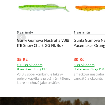
3 varianty
1 varianta
Gunki Gumová Nástraha V3IB
Gunki Gumová Ná
ITB Snow Chart GG Flk Box
Pacemaker Orange
35 Kč
30 Kč
> 10 ks Skladem
3 ks Skladem
U vás doma: úterý 11.8.
U vás doma: úterý 11.8.
V3IB v sobě kombinuje lákavý
Smáčková nástraha 
pohyb kopýtka s protáhlým tělem,
candátů a okounů.
které se chová jako smáček.