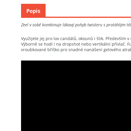
Popis
Zeel v sobě kombinuje lákavý pohyb twisteru s protáhlým tě
Využijete jej pro lov candátů, okounů i štik. Především 
Výborně se hodí i na dropshot nebo vertikální přívlač. F
vroubkované bříško pro snadné nanášení gelového atrakt