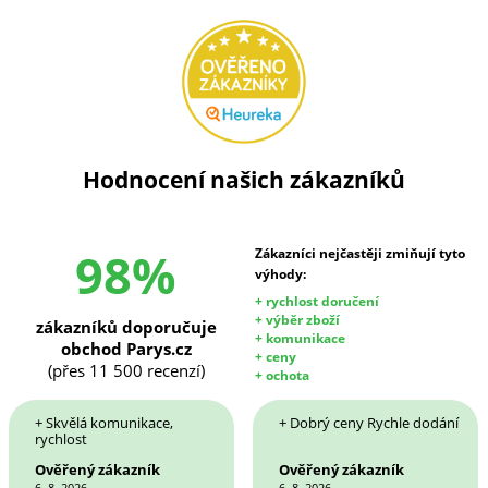
Hodnocení našich zákazníků
98%
Zákazníci nejčastěji zmiňují tyto
výhody:
+ rychlost doručení
+ výběr zboží
zákazníků doporučuje
+ komunikace
obchod Parys.cz
+ ceny
(přes 11 500 recenzí)
+ ochota
+ Skvělá komunikace,
+ Dobrý ceny Rychle dodání
rychlost
Ověřený zákazník
Ověřený zákazník
6. 8. 2026
6. 8. 2026