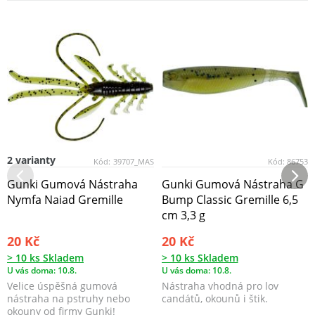
2 varianty
Kód:
39707_MAS
Kód:
86753
Gunki Gumová Nástraha
Gunki Gumová Nástraha G
Nymfa Naiad Gremille
Bump Classic Gremille 6,5
cm 3,3 g
20 Kč
20 Kč
> 10 ks Skladem
> 10 ks Skladem
U vás doma: 10.8.
U vás doma: 10.8.
Velice úspěšná gumová
Nástraha vhodná pro lov
nástraha na pstruhy nebo
candátů, okounů i štik.
okouny od firmy Gunki!