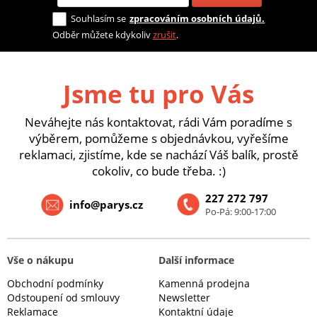
Souhlasím se
zpracováním osobních údajů.
Odběr můžete kdykoliv
zrušit
.
Jsme tu pro Vás
Neváhejte nás kontaktovat, rádi Vám poradíme s
výběrem, pomůžeme s objednávkou, vyřešíme
reklamaci, zjistíme, kde se nachází Váš balík, prostě
cokoliv, co bude třeba. :)
227 272 797
info@parys.cz
Po-Pá: 9:00-17:00
Vše o nákupu
Další informace
Obchodní podmínky
Kamenná prodejna
Odstoupení od smlouvy
Newsletter
Reklamace
Kontaktní údaje