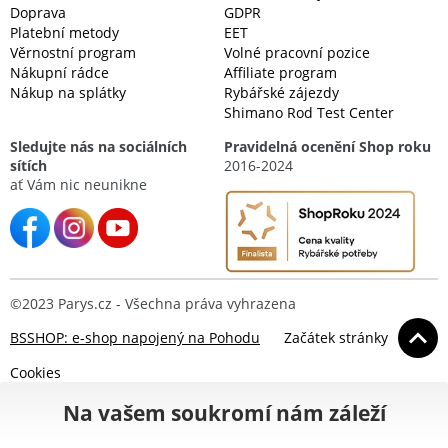
Doprava
GDPR
Platební metody
EET
Věrnostní program
Volné pracovní pozice
Nákupní rádce
Affiliate program
Nákup na splátky
Rybářské zájezdy
Shimano Rod Test Center
Sledujte nás na sociálních
Pravidelná ocenění Shop roku
sítích
2016-2024
ať Vám nic neunikne
©2023 Parys.cz - Všechna práva vyhrazena
BSSHOP: e-shop napojený na Pohodu
Začátek stránky
Cookies
Na vašem soukromí nám záleží