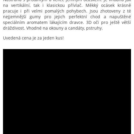
na vertikální, tak i klasickou přívlač. Měkký ocásek krásně
pracuje i při velmi pomalých pohybech. Jsou zhotoveny z té
nejjemnější gumy pro jejich perfektní chod a napuštěné
speciálním aromatem lákajícím dravce. 3D oči pro ještě větší
dráždivost. Vhodné na okouny a candáty, pstruhy.
Uvedená cena je za jeden kus!