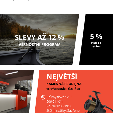
5 %
SLEVY AŽ 12 %
ihned po
VĚRNOSTNÍ PROGRAM
registraci
NEJVĚTŠÍ
KAMENNÁ PRODEJNA
VE VÝCHODNÍCH ČECHÁCH
Průmyslová 1292
506 01 Jičín
Po-Ne: 8:00-19:00
Státní svátky: Zavřeno