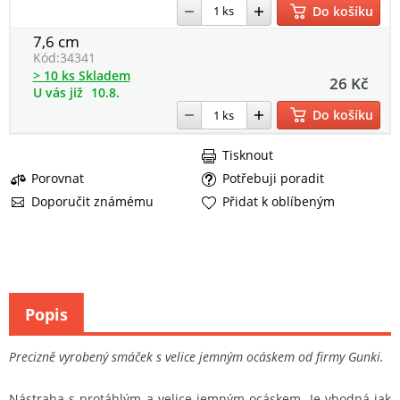
Do košíku
7,6 cm
Kód:
34341
> 10 ks Skladem
26 Kč
U vás již
10.8.
Do košíku
Tisknout
Porovnat
Potřebuji poradit
Doporučit známému
Přidat k oblíbeným
Popis
Precizně vyrobený smáček s velice jemným ocáskem od firmy Gunki.
Nástraha s protáhlým a velice jemným ocáskem. Je vhodná jak