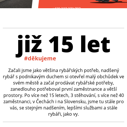
+420 227 272 797
již 15 let
#děkujeme
Začali jsme jako většina rybářských potřeb, nadšený
rybář s podnikavým duchem si otevřel malý obchůdek ve
svém městě a začal prodávat rybářské potřeby,
zanedlouho potřeboval první zaměstnance a větší
prostory. Po více než 15 letech, 3 stěhování, s více než 40
zaměstnanci, v Čechách i na Slovensku, jsme tu stále pro
vás, se stejným nadšením, lepšími službami a stále
rybáři, jako vy.