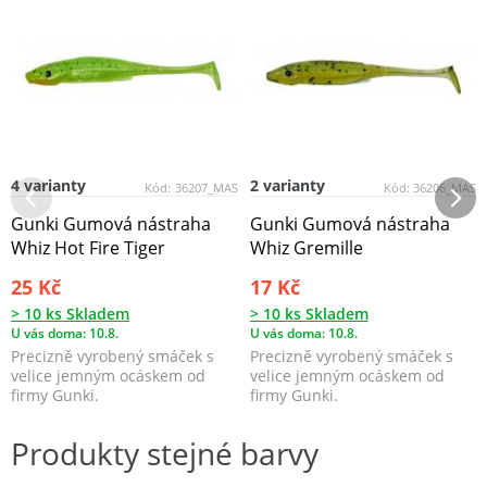
4 varianty
2 varianty
Kód:
36207_MAS
Kód:
36206_MAS
Gunki Gumová nástraha
Gunki Gumová nástraha
Whiz Hot Fire Tiger
Whiz Gremille
25 Kč
17 Kč
> 10 ks Skladem
> 10 ks Skladem
U vás doma: 10.8.
U vás doma: 10.8.
Precizně vyrobený smáček s
Precizně vyrobený smáček s
velice jemným ocáskem od
velice jemným ocáskem od
firmy Gunki.
firmy Gunki.
Produkty stejné barvy