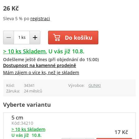
26 Kč
Sleva 5 % po
registraci
Do košíku
> 10 ks Skladem
U vás již 10.8.
Odešleme ještě dnes (při objednání do 15:00)
Dostupnost na kamenné prodejně
Mám zájem o více ks, než je skladem
Kód
34341
Výrobce
GUNKI
Záruka
24 měsíců
Vyberte variantu
5 cm
Kód:
34210
> 10 ks Skladem
17 Kč
U vás již
10.8.