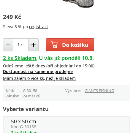
249 Kč
Sleva 5 % po
registraci
Do košíku
2 ks Skladem
U vás již pondělí 10.8.
Odešleme ještě dnes (při objednání do 15:00)
Dostupnost na kamenné prodejně
Mám zájem o více ks, než je skladem
Kód
G-30158
Výrobce
GIANTS FISHING
Záruka
24 měsíců
Vyberte variantu
50 x 50 cm
Kód:
G-30158
2 ks Skladem