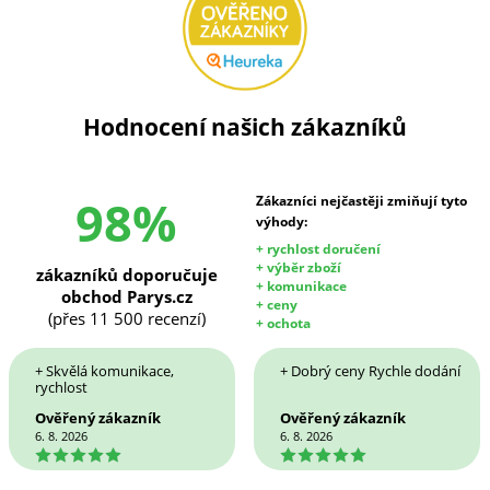
Hodnocení našich zákazníků
98%
Zákazníci nejčastěji zmiňují tyto
výhody:
+ rychlost doručení
+ výběr zboží
zákazníků doporučuje
+ komunikace
obchod Parys.cz
+ ceny
(přes 11 500 recenzí)
+ ochota
+ Skvělá komunikace,
+ Dobrý ceny Rychle dodání
rychlost
Ověřený zákazník
Ověřený zákazník
6. 8. 2026
6. 8. 2026
5
5