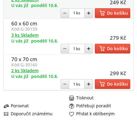
249 Kč
U vás již
pondělí 10.8.
Do košíku
60 x 60 cm
Kód:
G-30159
3 ks Skladem
279 Kč
U vás již
pondělí 10.8.
Do košíku
70 x 70 cm
Kód:
G-30160
2 ks Skladem
299 Kč
U vás již
pondělí 10.8.
Do košíku
Tisknout
Porovnat
Potřebuji poradit
Doporučit známému
Přidat k oblíbeným