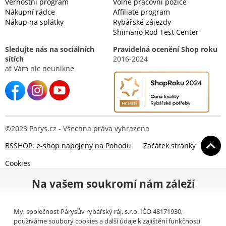
Věrnostní program
Volné pracovní pozice
Nákupní rádce
Affiliate program
Nákup na splátky
Rybářské zájezdy
Shimano Rod Test Center
Sledujte nás na sociálních
Pravidelná ocenění Shop roku
sítích
2016-2024
ať Vám nic neunikne
©2023 Parys.cz - Všechna práva vyhrazena
BSSHOP: e-shop napojený na Pohodu
Začátek stránky
Cookies
Na vašem soukromí nám záleží
My, společnost Párysův rybářský ráj, s.r.o. IČO 48171930,
používáme soubory cookies a další údaje k zajištění funkčnosti