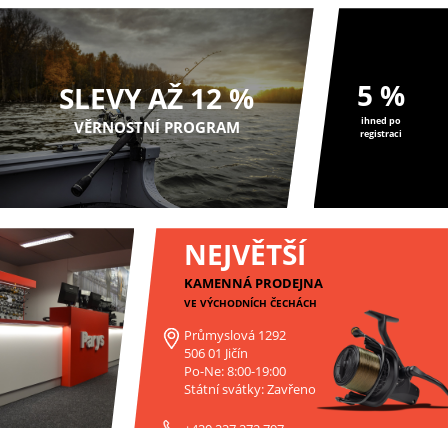
5 %
SLEVY AŽ 12 %
ihned po
VĚRNOSTNÍ PROGRAM
registraci
NEJVĚTŠÍ
KAMENNÁ PRODEJNA
VE VÝCHODNÍCH ČECHÁCH
Průmyslová 1292
506 01 Jičín
Po-Ne: 8:00-19:00
Státní svátky: Zavřeno
+420 227 272 797