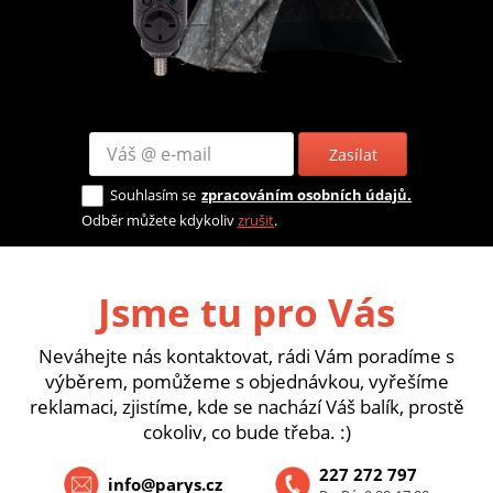
Zasílat
Souhlasím se
zpracováním osobních údajů.
Odběr můžete kdykoliv
zrušit
.
Jsme tu pro Vás
Neváhejte nás kontaktovat, rádi Vám poradíme s
výběrem, pomůžeme s objednávkou, vyřešíme
reklamaci, zjistíme, kde se nachází Váš balík, prostě
cokoliv, co bude třeba. :)
227 272 797
info@parys.cz