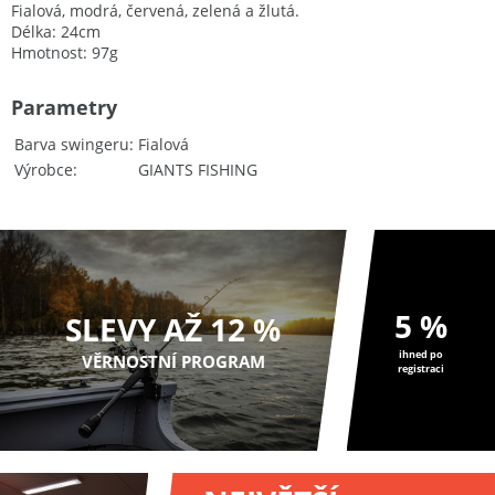
Fialová, modrá, červená, zelená a žlutá.
Délka: 24cm
Hmotnost: 97g
Parametry
Barva swingeru
Fialová
Výrobce
GIANTS FISHING
5 %
SLEVY AŽ 12 %
ihned po
VĚRNOSTNÍ PROGRAM
registraci