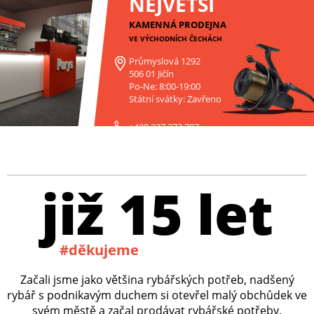
NEJVĚTŠÍ
KAMENNÁ PRODEJNA
VE VÝCHODNÍCH ČECHÁCH
Průmyslová 1292
506 01 Jičín
Po-Ne: 8:00-19:00
Státní svátky: Zavřeno
+420 227 272 797
již 15 let
#děkujeme
Začali jsme jako většina rybářských potřeb, nadšený
rybář s podnikavým duchem si otevřel malý obchůdek ve
svém městě a začal prodávat rybářské potřeby,