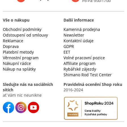
Po-Pá: 9:00-17:00
Vše o nákupu
Další informace
Obchodní podmínky
Kamenná prodejna
Odstoupení od smlouvy
Newsletter
Reklamace
Kontaktní údaje
Doprava
GDPR
Platební metody
EET
Věrnostní program
Volné pracovní pozice
Nákupní rádce
Affiliate program
Nákup na splátky
Rybářské zájezdy
Shimano Rod Test Center
Sledujte nás na sociálních
Pravidelná ocenění Shop roku
sítích
2016-2024
ať Vám nic neunikne