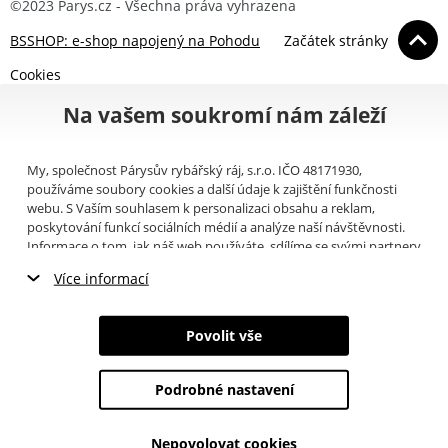
©2023 Parys.cz - Všechna práva vyhrazena
BSSHOP: e-shop napojený na Pohodu
Začátek stránky
Cookies
Na vašem soukromí nám záleží
My, společnost Párysův rybářský ráj, s.r.o. IČO 48171930,
používáme soubory cookies a další údaje k zajištění funkčnosti
webu. S Vaším souhlasem k personalizaci obsahu a reklam,
poskytování funkcí sociálních médií a analýze naší návštěvnosti.
Informace o tom, jak náš web používáte, sdílíme se svými partnery
pro sociální média, inzerci a analýzy (například Google).
Zde
si
Více informací
můžete přečíst, jak tyto informace Google používá. Partneři tyto
údaje mohou kombinovat s dalšími informacemi, které jste jim
Nezbytné cookies
poskytli nebo které získali v důsledku toho, že používáte jejich
Povolit vše
služby. Tyto údaje zahrnují cookies, data z dalších úložišť, IP
Marketingové cookies
adresu a další informace spojené s prohlížením webu. Svůj souhlas
se zpracováním cookies můžete odvolat
zde
.
Podrobné nastavení
Analytické cookies
Nepovolovat cookies
Údaje o uživatelích