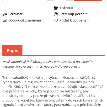
Tisknout
Porovnat
Potřebuji poradit
Doporučit známému
Přidat k oblíbeným
Popis
Nové vahadlové indikátory záběru v moderním a atraktivním
designu, kovová část má černou povrchovou úpravu.
Tento vahadlový indikátor je vybaven klouzavou zátěží, což
rybáři dovoluje regulovat napětí vlasce. Je vhodný jak pro
použití šňůry či vlasce. Mechanizmus zadržující vlasec zajišťují
dvě protilehlé kuličky, které jsou citlivě nastaveny, aby
indikátory odpadly pouze při záseku. Svítící hlavička s LED
diodou má konektor, který je připojitelný do všech konvenčních
signalizátorů záběru. Indikátory jsou nabízeny v pěti barvách: