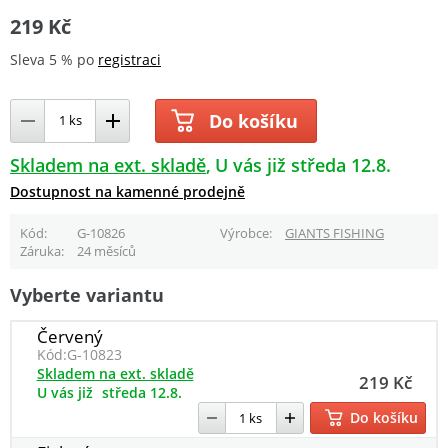
219 Kč
Sleva 5 % po
registraci
Do košíku
Skladem na ext. skladě
U vás již středa 12.8.
Dostupnost na kamenné prodejně
Kód
G-10826
Výrobce
GIANTS FISHING
Záruka
24 měsíců
Vyberte variantu
Červený
Kód:
G-10823
Skladem na ext. skladě
219 Kč
U vás již
středa 12.8.
Do košíku