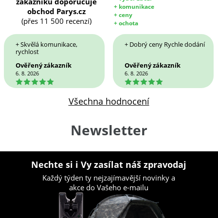
zákazníků doporučuje
+ komunikace
obchod Parys.cz
+ ceny
(přes 11 500 recenzí)
+ ochota
+ Skvělá komunikace,
+ Dobrý ceny Rychle dodání
rychlost
Ověřený zákazník
Ověřený zákazník
6. 8. 2026
6. 8. 2026
5
5
Všechna hodnocení
Newsletter
Nechte si i Vy zasílat náš zpravodaj
Každý týden ty nejzajímavější novinky a
akce do Vašeho e-mailu