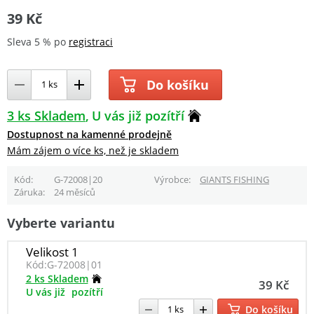
39 Kč
Sleva 5 % po
registraci
Do košíku
3 ks Skladem
U vás již pozítří
Dostupnost na kamenné prodejně
Mám zájem o více ks, než je skladem
Kód
G-72008|20
Výrobce
GIANTS FISHING
Záruka
24 měsíců
Vyberte variantu
Velikost 1
Kód:
G-72008|01
2 ks Skladem
39 Kč
U vás již
pozítří
Do košíku