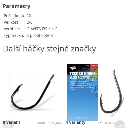
Parametry
Počet kusů
10
Velikost
2/0
Výrobce
GIANTS FISHING
Typ háčku
S protihrotem
Další háčky stejné značky
8 variant
4 varianty
Kód:
15978_MAS
Kód:
0216350_MAS