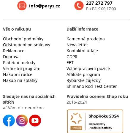
227 272 797
info@parys.cz
Po-Pá: 9:00-17:00
Vše o nákupu
Další informace
Obchodní podmínky
Kamenná prodejna
Odstoupení od smlouvy
Newsletter
Reklamace
Kontaktní údaje
Doprava
GDPR
Platební metody
EET
Věrnostní program
Volné pracovní pozice
Nákupní rádce
Affiliate program
Nákup na splátky
Rybářské zájezdy
Shimano Rod Test Center
Sledujte nás na sociálních
Pravidelná ocenění Shop roku
sítích
2016-2024
ať Vám nic neunikne