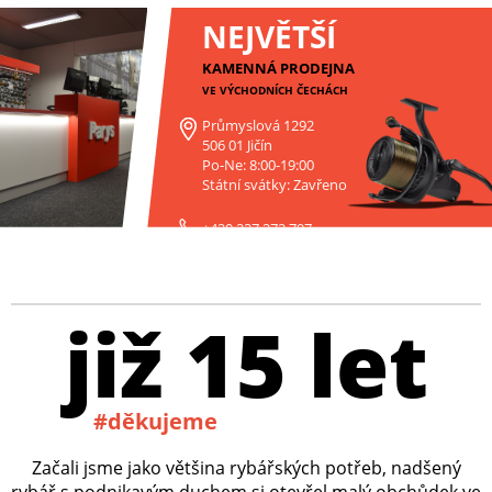
NEJVĚTŠÍ
KAMENNÁ PRODEJNA
VE VÝCHODNÍCH ČECHÁCH
Průmyslová 1292
506 01 Jičín
Po-Ne: 8:00-19:00
Státní svátky: Zavřeno
+420 227 272 797
již 15 let
#děkujeme
Začali jsme jako většina rybářských potřeb, nadšený
rybář s podnikavým duchem si otevřel malý obchůdek ve