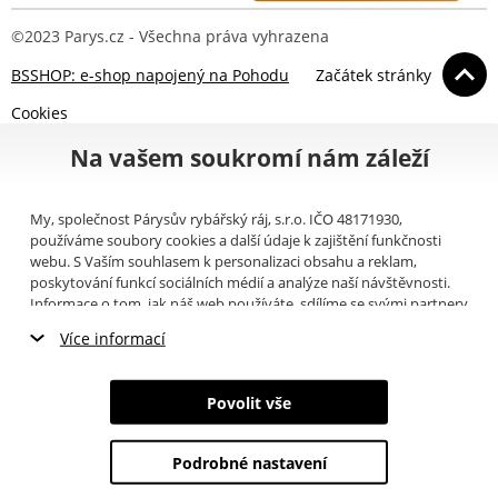
©2023 Parys.cz - Všechna práva vyhrazena
BSSHOP: e-shop napojený na Pohodu
Začátek stránky
Cookies
Na vašem soukromí nám záleží
My, společnost Párysův rybářský ráj, s.r.o. IČO 48171930,
používáme soubory cookies a další údaje k zajištění funkčnosti
webu. S Vaším souhlasem k personalizaci obsahu a reklam,
poskytování funkcí sociálních médií a analýze naší návštěvnosti.
Informace o tom, jak náš web používáte, sdílíme se svými partnery
pro sociální média, inzerci a analýzy (například Google).
Zde
si
Více informací
můžete přečíst, jak tyto informace Google používá. Partneři tyto
údaje mohou kombinovat s dalšími informacemi, které jste jim
Nezbytné cookies
poskytli nebo které získali v důsledku toho, že používáte jejich
Povolit vše
služby. Tyto údaje zahrnují cookies, data z dalších úložišť, IP
Marketingové cookies
adresu a další informace spojené s prohlížením webu. Svůj souhlas
se zpracováním cookies můžete odvolat
zde
.
Podrobné nastavení
Analytické cookies