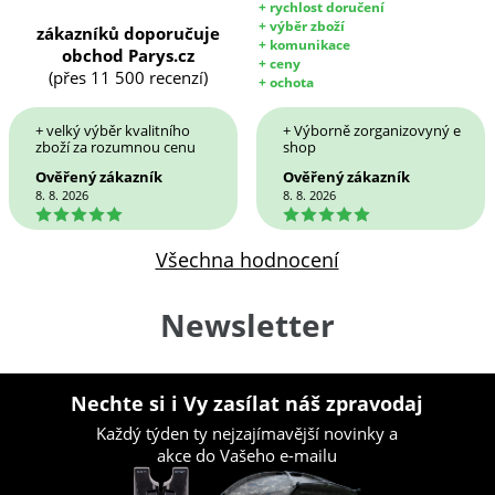
+ rychlost doručení
+ výběr zboží
zákazníků doporučuje
+ komunikace
obchod Parys.cz
+ ceny
(přes 11 500 recenzí)
+ ochota
+ velký výběr kvalitního
+ Výborně zorganizovyný e
zboží za rozumnou cenu
shop
Ověřený zákazník
Ověřený zákazník
8. 8. 2026
8. 8. 2026
5
5
Všechna hodnocení
Newsletter
Nechte si i Vy zasílat náš zpravodaj
Každý týden ty nejzajímavější novinky a
akce do Vašeho e-mailu