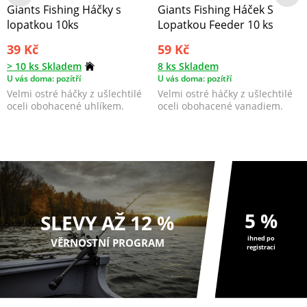
Giants Fishing Háčky s
Giants Fishing Háček S
lopatkou 10ks
Lopatkou Feeder 10 ks
39 Kč
59 Kč
> 10 ks Skladem
8 ks Skladem
U vás doma: pozítří
U vás doma: pozítří
Velmi ostré háčky z ušlechtilé
Velmi ostré háčky z ušlechtilé
oceli obohacené uhlíkem.
oceli obohacené vanadiem.
5 %
SLEVY AŽ 12 %
ihned po
VĚRNOSTNÍ PROGRAM
registraci