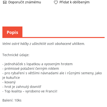
Doporučit známému
Přidat k oblíbeným
Popis
Velmi ostré háčky z ušlechtilé oceli obohacené uhlíkem.
Technické údaje:
- jednoháček s lopatkou a vyoseným hrotem
- prémiové potažení černým niklem
- pro rybaření s většími návnadami ale i různými semeny, jako
je kukuřice
- kovaný
- hrot je zahnutý dovnitř
- Top kvalita – vyrobeno ve Francii!
Balení: 10ks