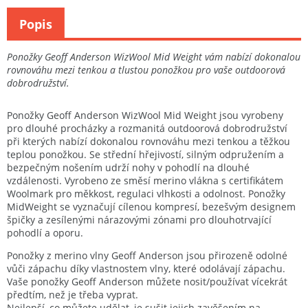
Popis
Ponožky Geoff Anderson WizWool Mid Weight vám nabízí dokonalou
rovnováhu mezi tenkou a tlustou ponožkou pro vaše outdoorová
dobrodružství.
Ponožky Geoff Anderson WizWool Mid Weight jsou vyrobeny
pro dlouhé procházky a rozmanitá outdoorová dobrodružství
při kterých nabízí dokonalou rovnováhu mezi tenkou a těžkou
teplou ponožkou. Se střední hřejivostí, silným odpružením a
bezpečným nošením udrží nohy v pohodlí na dlouhé
vzdálenosti. Vyrobeno ze směsí merino vlákna s certifikátem
Woolmark pro měkkost, regulaci vlhkosti a odolnost. Ponožky
MidWeight se vyznačují cílenou kompresí, bezešvým designem
špičky a zesílenými nárazovými zónami pro dlouhotrvající
pohodlí a oporu.
Ponožky z merino vlny Geoff Anderson jsou přirozeně odolné
vůči zápachu díky vlastnostem vlny, které odolávají zápachu.
Vaše ponožky Geoff Anderson můžete nosit/používat vícekrát
předtím, než je třeba vyprat.
Nejlepší, co můžete udělat, je sušit jejich zavěšením na