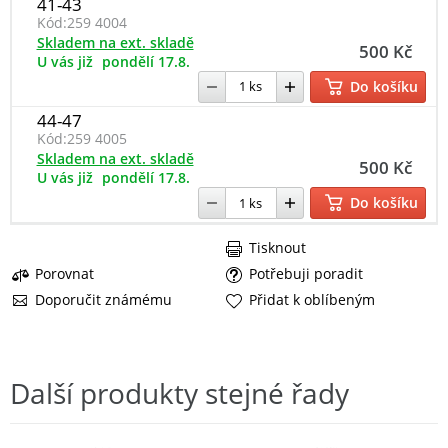
41-43
Kód:
259 4004
Skladem na ext. skladě
500 Kč
U vás již
pondělí 17.8.
Do košíku
44-47
Kód:
259 4005
Skladem na ext. skladě
500 Kč
U vás již
pondělí 17.8.
Do košíku
Tisknout
Porovnat
Potřebuji poradit
Doporučit známému
Přidat k oblíbeným
Další produkty stejné řady