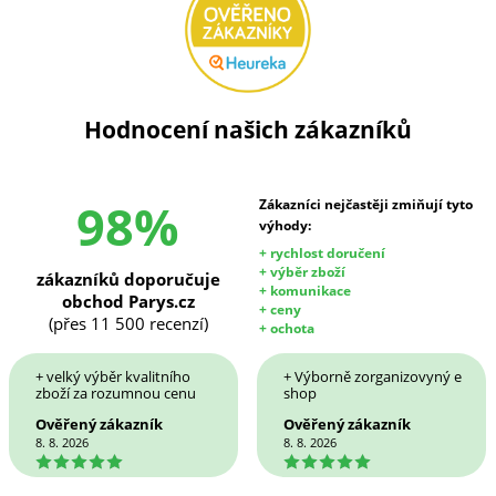
Hodnocení našich zákazníků
98%
Zákazníci nejčastěji zmiňují tyto
výhody:
+ rychlost doručení
+ výběr zboží
zákazníků doporučuje
+ komunikace
obchod Parys.cz
+ ceny
(přes 11 500 recenzí)
+ ochota
+ velký výběr kvalitního
+ Výborně zorganizovyný e
zboží za rozumnou cenu
shop
Ověřený zákazník
Ověřený zákazník
8. 8. 2026
8. 8. 2026
5
5