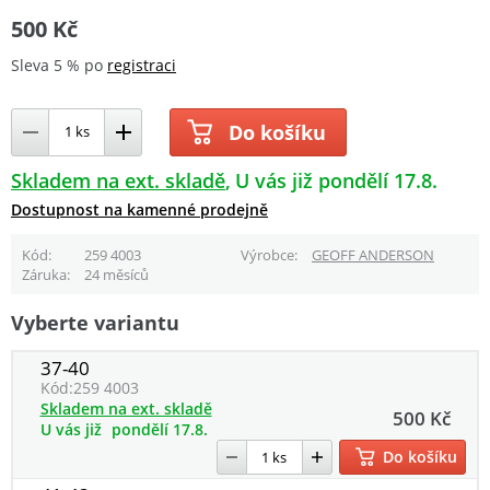
500 Kč
Sleva 5 % po
registraci
Do košíku
Skladem na ext. skladě
U vás již pondělí 17.8.
Dostupnost na kamenné prodejně
Kód
259 4003
Výrobce
GEOFF ANDERSON
Záruka
24 měsíců
Vyberte variantu
37-40
Kód:
259 4003
Skladem na ext. skladě
500 Kč
U vás již
pondělí 17.8.
Do košíku