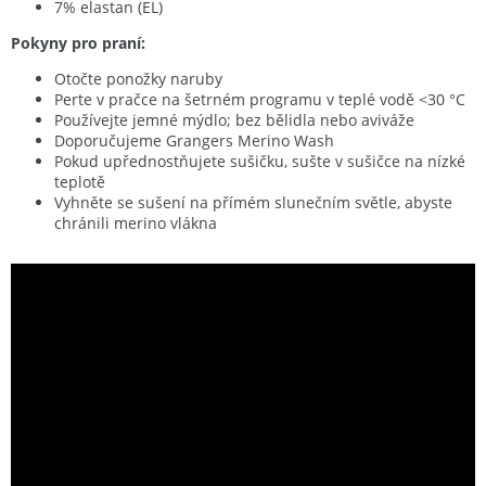
7% elastan (EL)
Pokyny pro praní:
Otočte ponožky naruby
Perte v pračce na šetrném programu v teplé vodě <30 °C
Používejte jemné mýdlo; bez bělidla nebo aviváže
Doporučujeme Grangers Merino Wash
Pokud upřednostňujete sušičku, sušte v sušičce na nízké
teplotě
Vyhněte se sušení na přímém slunečním světle, abyste
chránili merino vlákna