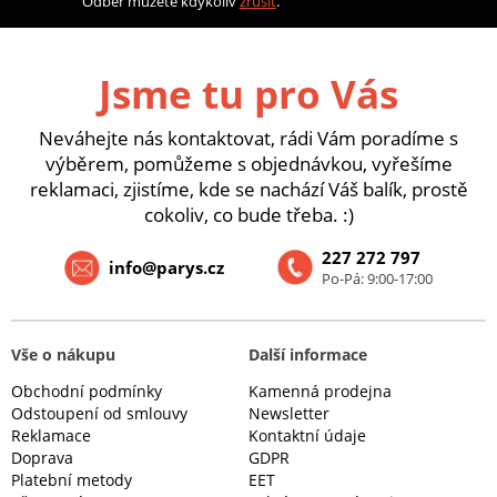
Odběr můžete kdykoliv
zrušit
.
Jsme tu pro Vás
Neváhejte nás kontaktovat, rádi Vám poradíme s
výběrem, pomůžeme s objednávkou, vyřešíme
reklamaci, zjistíme, kde se nachází Váš balík, prostě
cokoliv, co bude třeba. :)
227 272 797
info@parys.cz
Po-Pá: 9:00-17:00
Vše o nákupu
Další informace
Obchodní podmínky
Kamenná prodejna
Odstoupení od smlouvy
Newsletter
Reklamace
Kontaktní údaje
Doprava
GDPR
Platební metody
EET