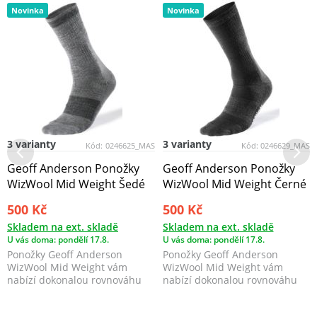
Novinka
Novinka
3 varianty
3 varianty
Kód:
0246625_MAS
Kód:
0246629_MAS
Geoff Anderson Ponožky
Geoff Anderson Ponožky
WizWool Mid Weight Šedé
WizWool Mid Weight Černé
500 Kč
500 Kč
Skladem na ext. skladě
Skladem na ext. skladě
U vás doma: pondělí 17.8.
U vás doma: pondělí 17.8.
Ponožky Geoff Anderson
Ponožky Geoff Anderson
WizWool Mid Weight vám
WizWool Mid Weight vám
nabízí dokonalou rovnováhu
nabízí dokonalou rovnováhu
mezi tenkou a tlustou ponož...
mezi tenkou a tlustou ponož...