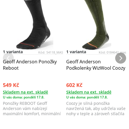
1 varianta
1 varianta
Kód:
54118_MAS
Kód:
0184642_mas
Geoff Anderson Ponožky
Geoff Anderson
Reboot
Podkolenky WizWool Coozy
549 Kč
602 Kč
Skladem na ext. skladě
Skladem na ext. skladě
U vás doma: pondělí 17.8.
U vás doma: pondělí 17.8.
Ponožky REBOOT Geoff
Coozy je silná ponožka
Anderson vám nabízejí
navržená tak, aby udržela vaše
maximální komfort, minimální
nohy v teple a zároveň stlačila
hmotnost, prodyšnost,
a zvýšila oběh...
odolno...