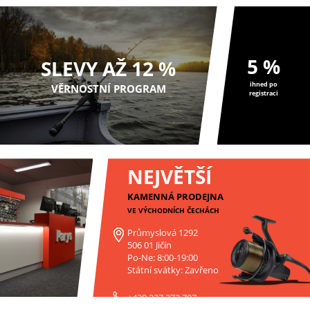
5 %
SLEVY AŽ 12 %
ihned po
VĚRNOSTNÍ PROGRAM
registraci
NEJVĚTŠÍ
KAMENNÁ PRODEJNA
VE VÝCHODNÍCH ČECHÁCH
Průmyslová 1292
506 01 Jičín
Po-Ne: 8:00-19:00
Státní svátky: Zavřeno
+420 227 272 797