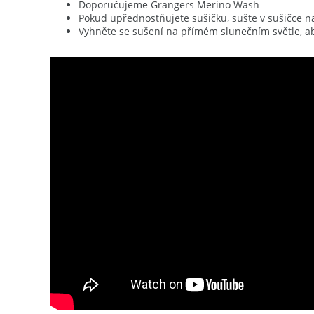
Doporučujeme Grangers Merino Wash
Pokud upřednostňujete sušičku, sušte v sušičce na
Vyhněte se sušení na přímém slunečním světle, ab