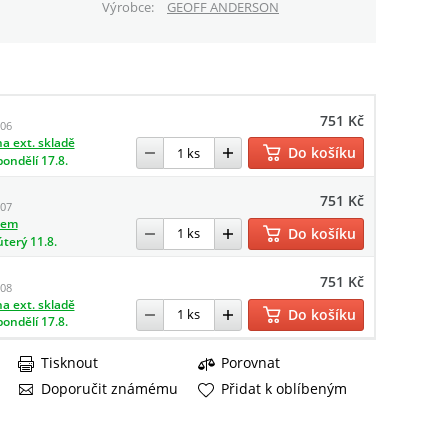
Výrobce
GEOFF ANDERSON
751 Kč
006
a ext. skladě
Do košíku
pondělí 17.8.
751 Kč
007
dem
Do košíku
úterý 11.8.
751 Kč
008
a ext. skladě
Do košíku
pondělí 17.8.
Tisknout
Porovnat
Doporučit známému
Přidat k oblíbeným