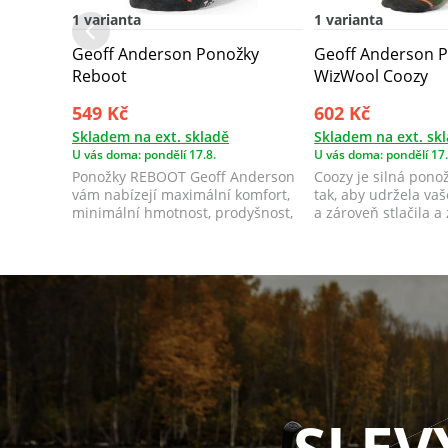
1 varianta
1 varianta
Geoff Anderson Ponožky
Geoff Anderson 
Reboot
WizWool Coozy
549 Kč
602 Kč
Skladem na ext. skladě
Skladem na ext. sk
U vás doma: pondělí 17.8.
U vás doma: pondělí 17.
Ponožky REBOOT Geoff Anderson
Coozy je silná pono
vám nabízejí maximální komfort,
tak, aby udržela vaš
minimální hmotnost, prodyšnost,
a zároveň stlačila a 
odolno...