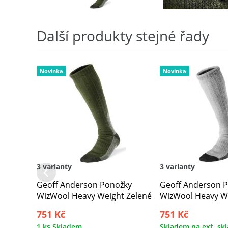
Další produkty stejné řady
Novinka
Novinka
3 varianty
3 varianty
Geoff Anderson Ponožky
Geoff Anderson 
WizWool Heavy Weight Zelené
WizWool Heavy W
751 Kč
751 Kč
1 ks Skladem
Skladem na ext. sk