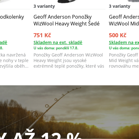
3 varianty
3 varianty
Podkolenky
Geoff Anderson Ponožky
Geoff Ander
WizWool Heavy Weight Šedé
WizWool Mid
751 Kč
500 Kč
ladě
Skladem na ext. skladě
Skladem na ex
8.
U vás doma: pondělí 17.8.
U vás doma: pond
žka navržená
Ponožky Geoff Anderson WizWool
Ponožky Geoff
e nohy v teple
Heavy Weight jsou vysoké
Mid Weight vá
zvýšila oběh...
extrémně teplé ponožky, které vás
rovnováhu mez
ochrání př...
ponož...