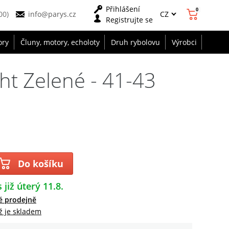
Přihlášení
0
CZ
00)
info@parys.cz
Registrujte se
ory
Čluny, motory, echoloty
Druh rybolovu
Výrobci
t Zelené - 41-43
Do košíku
 již úterý 11.8.
é prodejně
ž je skladem