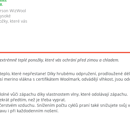
8.
erson WizWool
vysoké
žky, které vás
extrémně teplé ponožky, které vás ochrání před zimou a chladem.
plo, které nepřestane! Díky hrubému odpružení, prodloužené délce
í merino vlákna s certifikátem Woolmark, odvádějí vlhkost, jsou odo
olné vůči zápachu díky vlastnostem vlny, které odolávají zápachu.
krát předtím, než je třeba vyprat.
 čerstvém vzduchu. Snížením počtu cyklů praní také snižujete svůj vl
avu i při každodenním nošení.