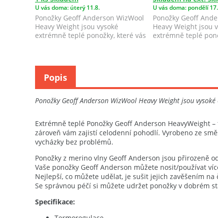
U vás doma: úterý 11.8.
U vás doma: pondělí 17.
Ponožky Geoff Anderson WizWool
Ponožky Geoff And
Heavy Weight jsou vysoké
Heavy Weight jsou 
extrémně teplé ponožky, které vás
extrémně teplé pono
ochrání př...
ochrání př...
Popis
Ponožky Geoff Anderson WizWool Heavy Weight jsou vysoké 
Extrémně teplé Ponožky Geoff Anderson HeavyWeight – te
zároveň vám zajistí celodenní pohodlí. Vyrobeno ze směs
vycházky bez problémů.
Ponožky z merino vlny Geoff Anderson jsou přirozeně od
Vaše ponožky Geoff Anderson můžete nosit/používat více
Nejlepší, co můžete udělat, je sušit jejich zavěšením na
Se správnou péčí si můžete udržet ponožky v dobrém st
Specifikace:
Termoregulace