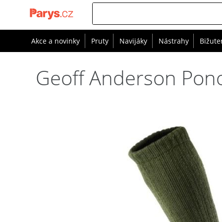
Akce a novinky
Pruty
Navijáky
Nástrahy
Bižute
Geoff Anderson Pono