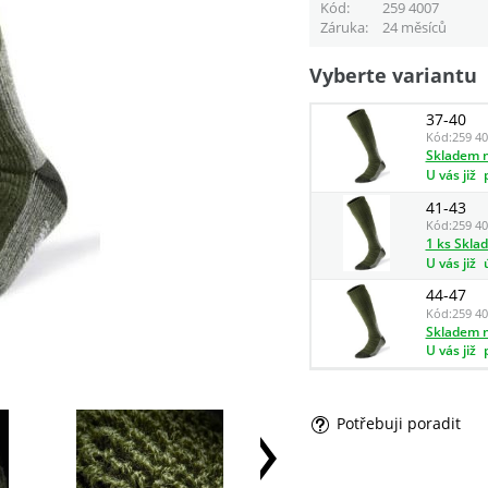
Kód
259 4007
Záruka
24 měsíců
Vyberte variantu
37-40
Kód:
259 4
Skladem n
U vás již
41-43
Kód:
259 4
1 ks Skla
U vás již
44-47
Kód:
259 4
Skladem n
U vás již
Potřebuji poradit