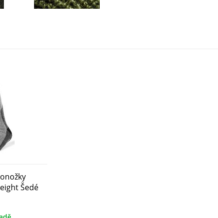
Ponožky
eight Šedé
ladě