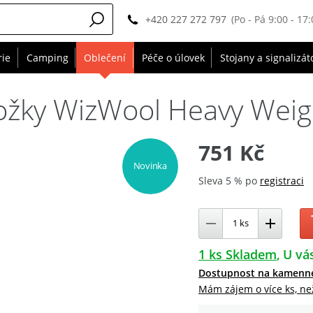
+420 227 272 797
(Po - Pá 9:00 - 17:
rie
Camping
Oblečení
Péče o úlovek
Stojany a signalizát
žky WizWool Heavy Weigh
751 Kč
Novinka
Sleva 5 % po
registraci
1 ks Skladem
U vás
Dostupnost na kamenn
Mám zájem o více ks, ne