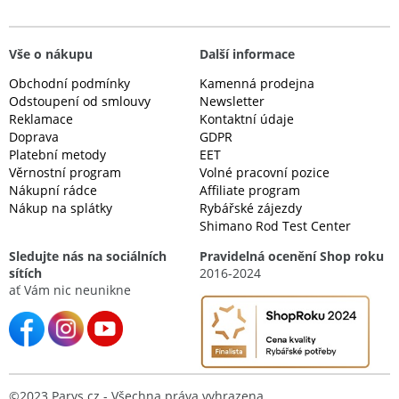
Vše o nákupu
Další informace
Obchodní podmínky
Kamenná prodejna
Odstoupení od smlouvy
Newsletter
Reklamace
Kontaktní údaje
Doprava
GDPR
Platební metody
EET
Věrnostní program
Volné pracovní pozice
Nákupní rádce
Affiliate program
Nákup na splátky
Rybářské zájezdy
Shimano Rod Test Center
Sledujte nás na sociálních
Pravidelná ocenění Shop roku
sítích
2016-2024
ať Vám nic neunikne
©2023 Parys.cz - Všechna práva vyhrazena