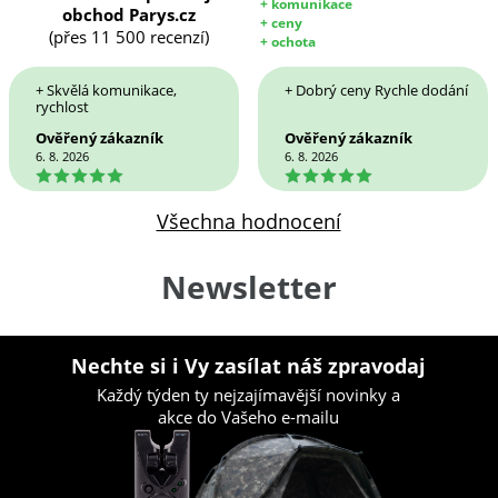
+ komunikace
obchod Parys.cz
+ ceny
(přes 11 500 recenzí)
+ ochota
+ Skvělá komunikace,
+ Dobrý ceny Rychle dodání
rychlost
Ověřený zákazník
Ověřený zákazník
6. 8. 2026
6. 8. 2026
5
5
Všechna hodnocení
Newsletter
Nechte si i Vy zasílat náš zpravodaj
Každý týden ty nejzajímavější novinky a
akce do Vašeho e-mailu