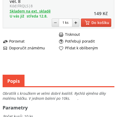
vel. 8
Kód:
FRQLS|8
Skladem na ext. skladě
149 Kč
U vás již
středa 12.8.
Do košíku
Tisknout
Porovnat
Potřebuji poradit
Doporučit známému
Přidat k oblíbeným
Popis
Obratlík s kroužkem ve velmi dobré kvalitě. Rychlá výměna díky
malému háčku. V jednom balení po 10ks. .
Parametry
Počet kusů
10 ks