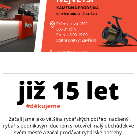
KAMENNÁ PRODEJNA
VE VÝCHODNÍCH ČECHÁCH
Průmyslová 1292
506 01 Jičín
Po-Ne: 8:00-19:00
Státní svátky: Zavřeno
+420 227 272 797
již 15 let
#děkujeme
Začali jsme jako většina rybářských potřeb, nadšený
rybář s podnikavým duchem si otevřel malý obchůdek ve
svém městě a začal prodávat rybářské potřeby,