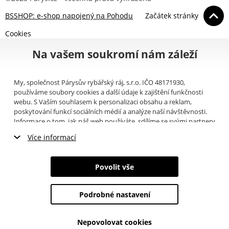
BSSHOP: e-shop napojený na Pohodu
Začátek stránky
Cookies
Na vašem soukromí nám záleží
My, společnost Párysův rybářský ráj, s.r.o. IČO 48171930,
používáme soubory cookies a další údaje k zajištění funkčnosti
webu. S Vaším souhlasem k personalizaci obsahu a reklam,
poskytování funkcí sociálních médií a analýze naší návštěvnosti.
Informace o tom, jak náš web používáte, sdílíme se svými partnery
pro sociální média, inzerci a analýzy (například Google).
Zde
si
Více informací
můžete přečíst, jak tyto informace Google používá. Partneři tyto
údaje mohou kombinovat s dalšími informacemi, které jste jim
Nezbytné cookies
poskytli nebo které získali v důsledku toho, že používáte jejich
Povolit vše
služby. Tyto údaje zahrnují cookies, data z dalších úložišť, IP
Marketingové cookies
adresu a další informace spojené s prohlížením webu. Svůj souhlas
se zpracováním cookies můžete odvolat
zde
.
Podrobné nastavení
Analytické cookies
Nepovolovat cookies
Údaje o uživatelích