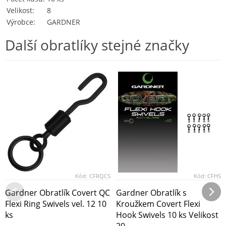
Velikost
8
Výrobce
GARDNER
Další obratlíky stejné značky
Kód:
CFRQCS
Kód:
CFHS
Gardner Obratlík Covert QC
Gardner Obratlík s
Flexi Ring Swivels vel. 12 10
Kroužkem Covert Flexi
ks
Hook Swivels 10 ks Velikost
20