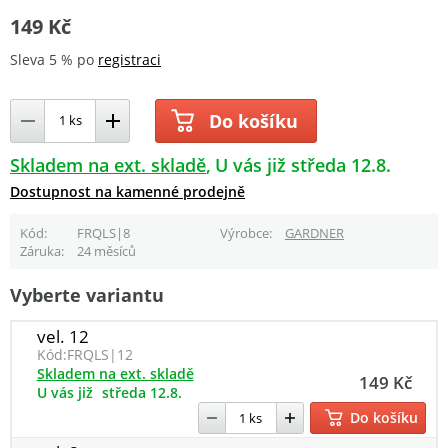
149 Kč
Sleva 5 % po
registraci
Do košíku
Skladem na ext. skladě
U vás již středa 12.8.
Dostupnost na kamenné prodejně
Kód
FRQLS|8
Výrobce
GARDNER
Záruka
24 měsíců
Vyberte variantu
vel. 12
Kód:
FRQLS|12
Skladem na ext. skladě
149 Kč
U vás již
středa 12.8.
Do košíku