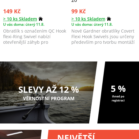
149 Kč
99 Kč
> 10 ks Skladem
> 10 ks Skladem
U vás doma: úterý 11.8.
U vás doma: úterý 11.8.
Obratlík s označením QC Hook
Nové Gardner obratlíky Covert
flexi-Ring Swivel nabízí
Flexi Hook Swivels jsou určeny
otevřenější záhyb pro
především pro tvorbu montáží
snadnější a ještě rychle...
Blow Back ...
5 %
SLEVY AŽ 12 %
ihned po
VĚRNOSTNÍ PROGRAM
registraci
NEJVĚTŠÍ