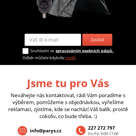
Zasílat
Souhlasím se
zpracováním osobních údajů.
Odběr můžete kdykoliv
zrušit
.
Jsme tu pro Vás
Neváhejte nás kontaktovat, rádi Vám poradíme s
výběrem, pomůžeme s objednávkou, vyřešíme
reklamaci, zjistíme, kde se nachází Váš balík, prostě
cokoliv, co bude třeba. :)
227 272 797
info@parys.cz
Po-Pá: 9:00-17:00