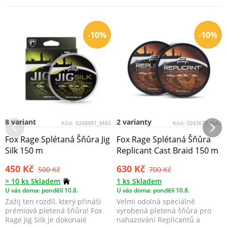
-10%
-10%
8 variant
2 varianty
Kód:
0248881_MAS
Kód:
0243679_MAS
Fox Rage Splétaná Šňůra Jig
Fox Rage Splétaná Šňůra
Silk 150 m
Replicant Cast Braid 150 m
450 Kč
630 Kč
500 Kč
700 Kč
> 10 ks Skladem
1 ks Skladem
U vás doma: pondělí 10.8.
U vás doma: pondělí 10.8.
Zažij ten rozdíl, který přináší
Velmi odolná speciálně
prémiová pletená šňůra! Fox
vyrobená pletená šňůra pro
Rage Jig Silk je dokonalé
nahazování Replicantů a