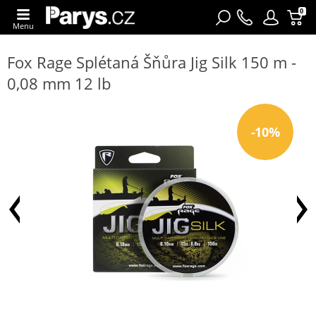
0
Menu
Fox Rage Splétaná Šňůra Jig Silk 150 m -
0,08 mm 12 lb
-10%