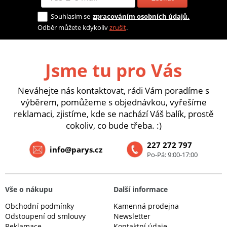
Souhlasím se
zpracováním osobních údajů.
Odběr můžete kdykoliv
zrušit
.
Jsme tu pro Vás
Neváhejte nás kontaktovat, rádi Vám poradíme s
výběrem, pomůžeme s objednávkou, vyřešíme
reklamaci, zjistíme, kde se nachází Váš balík, prostě
cokoliv, co bude třeba. :)
227 272 797
info@parys.cz
Po-Pá: 9:00-17:00
Vše o nákupu
Další informace
Obchodní podmínky
Kamenná prodejna
Odstoupení od smlouvy
Newsletter
Reklamace
Kontaktní údaje