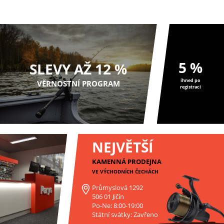
spojení s tvoj...
ostatních velkých nástrah,...
5 %
SLEVY AŽ 12 %
ihned po
VĚRNOSTNÍ PROGRAM
registraci
NEJVĚTŠÍ
KAMENNÁ PRODEJNA
VE VÝCHODNÍCH ČECHÁCH
Průmyslová 1292
506 01 Jičín
Po-Ne: 8:00-19:00
Státní svátky: Zavřeno