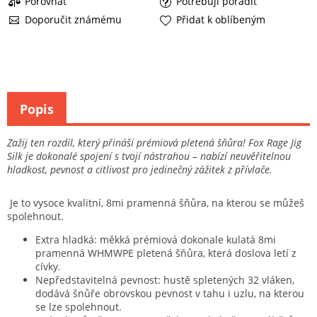
Porovnat
Potřebuji poradit
Doporučit známému
Přidat k oblíbeným
Popis
Zažij ten rozdíl, který přináší prémiová pletená šňůra! Fox Rage Jig
Silk je dokonalé spojení s tvojí nástrahou – nabízí neuvěřitelnou
hladkost, pevnost a citlivost pro jedinečný zážitek z přívlače.
Je to vysoce kvalitní, 8mi pramenná šňůra, na kterou se můžeš
spolehnout.
Extra hladká: měkká prémiová dokonale kulatá 8mi
pramenná WHMWPE pletená šňůra, která doslova letí z
cívky.
Nepředstavitelná pevnost: hustě spletených 32 vláken,
dodává šnůře obrovskou pevnost v tahu i uzlu, na kterou
se lze spolehnout.