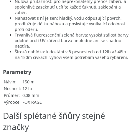
Nulová průtažnost: pro nepřekonatelný přenos záběrů a
spolehlivé zaseknutí ucítíte každé ťuknutí, zaklepání a
záběr.
Nahazovat s ní je sen: hladký, vodu odpuzující povrch,
prodlužuje délku náhozu a poskytuje vynikající odolnost
proti oděru.
Trvanlivá fluorescenční zelená barva: vysoká stálost barvy
odolné proti UV zářen,í barva nebledne ani se snadno
neotírá.
Široká nabídka: k dostání v 8 pevnostech od 12lb až 48lb
na 150m cívkách, vyhoví všem potřebám vašeho rybaření.
Parametry
Návin
150 m
Nosnost
12 lb
Průměr
0,08 mm
Výrobce
FOX RAGE
Další splétané šňůry stejné
značky