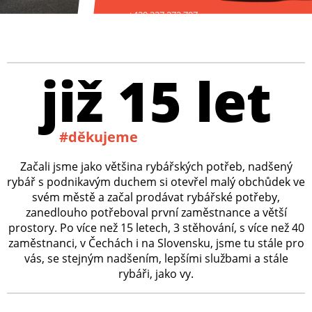
+420 227 272 797
již 15 let
#děkujeme
Začali jsme jako většina rybářských potřeb, nadšený
rybář s podnikavým duchem si otevřel malý obchůdek ve
svém městě a začal prodávat rybářské potřeby,
zanedlouho potřeboval první zaměstnance a větší
prostory. Po více než 15 letech, 3 stěhování, s více než 40
zaměstnanci, v Čechách i na Slovensku, jsme tu stále pro
vás, se stejným nadšením, lepšími službami a stále
rybáři, jako vy.