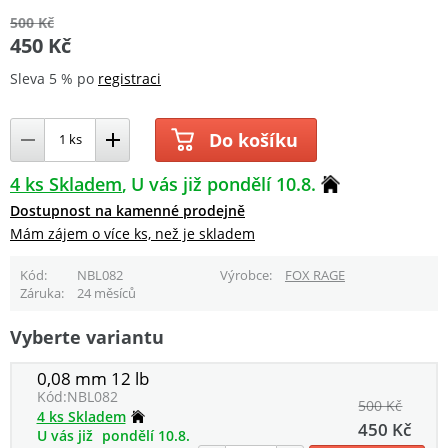
500 Kč
450 Kč
Sleva 5 % po
registraci
Do košíku
4 ks Skladem
U vás již pondělí 10.8.
Dostupnost na kamenné prodejně
Mám zájem o více ks, než je skladem
Kód
NBL082
Výrobce
FOX RAGE
Záruka
24 měsíců
Vyberte variantu
0,08 mm 12 lb
Kód:
NBL082
500 Kč
4 ks Skladem
450 Kč
U vás již
pondělí 10.8.