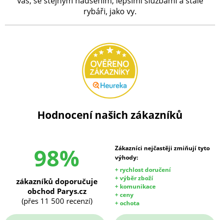
vás, se stejným nadšením, lepšími službami a stále
rybáři, jako vy.
Hodnocení našich zákazníků
98%
Zákazníci nejčastěji zmiňují tyto
výhody:
+ rychlost doručení
+ výběr zboží
zákazníků doporučuje
+ komunikace
obchod Parys.cz
+ ceny
(přes 11 500 recenzí)
+ ochota