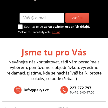
Zasílat
Souhlasím se
zpracováním osobních údajů.
Odběr můžete kdykoliv
zrušit
.
Jsme tu pro Vás
Neváhejte nás kontaktovat, rádi Vám poradíme s
výběrem, pomůžeme s objednávkou, vyřešíme
reklamaci, zjistíme, kde se nachází Váš balík, prostě
cokoliv, co bude třeba. :)
227 272 797
info@parys.cz
Po-Pá: 9:00-17:00