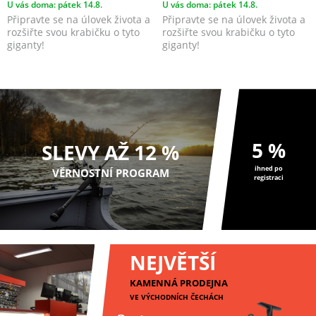
U vás doma: pátek 14.8.
U vás doma: pátek 14.8.
Připravte se na úlovek života a
Připravte se na úlovek života a
rozšiřte svou krabičku o tyto
rozšiřte svou krabičku o tyto
giganty!
giganty!
5 %
SLEVY AŽ 12 %
ihned po
VĚRNOSTNÍ PROGRAM
registraci
NEJVĚTŠÍ
KAMENNÁ PRODEJNA
VE VÝCHODNÍCH ČECHÁCH