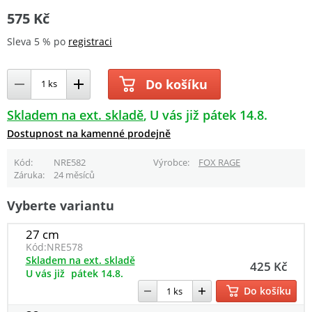
575 Kč
Sleva 5 % po
registraci
Do košíku
Skladem na ext. skladě
U vás již pátek 14.8.
Dostupnost na kamenné prodejně
Kód
NRE582
Výrobce
FOX RAGE
Záruka
24 měsíců
Vyberte variantu
27 cm
Kód:
NRE578
Skladem na ext. skladě
425 Kč
U vás již
pátek 14.8.
Do košíku