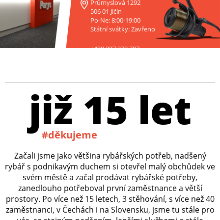
Průmyslová 1292
506 01 Jičín
Po-Ne: 8:00-19:00
Státní svátky: Zavřeno
+420 227 272 797
již 15 let
#děkujeme
Začali jsme jako většina rybářských potřeb, nadšený
rybář s podnikavým duchem si otevřel malý obchůdek ve
svém městě a začal prodávat rybářské potřeby,
zanedlouho potřeboval první zaměstnance a větší
prostory. Po více než 15 letech, 3 stěhování, s více než 40
zaměstnanci, v Čechách i na Slovensku, jsme tu stále pro