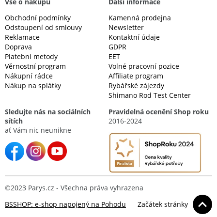
Vše o nákupu
Další informace
Obchodní podmínky
Kamenná prodejna
Odstoupení od smlouvy
Newsletter
Reklamace
Kontaktní údaje
Doprava
GDPR
Platební metody
EET
Věrnostní program
Volné pracovní pozice
Nákupní rádce
Affiliate program
Nákup na splátky
Rybářské zájezdy
Shimano Rod Test Center
Sledujte nás na sociálních
Pravidelná ocenění Shop roku
sítích
2016-2024
ať Vám nic neunikne
©2023 Parys.cz - Všechna práva vyhrazena
BSSHOP: e-shop napojený na Pohodu
Začátek stránky