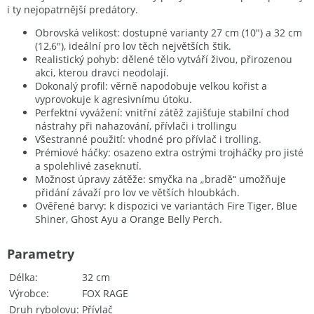
i ty nejopatrnější predátory.
Obrovská velikost: dostupné varianty 27 cm (10") a 32 cm
(12,6"), ideální pro lov těch největších štik.
Realistický pohyb: dělené tělo vytváří živou, přirozenou
akci, kterou dravci neodolají.
Dokonalý profil: věrně napodobuje velkou kořist a
vyprovokuje k agresivnímu útoku.
Perfektní vyvážení: vnitřní zátěž zajišťuje stabilní chod
nástrahy při nahazování, přívlači i trollingu
Všestranné použití: vhodné pro přívlač i trolling.
Prémiové háčky: osazeno extra ostrými trojháčky pro jisté
a spolehlivé zaseknutí.
Možnost úpravy zátěže: smyčka na „bradě“ umožňuje
přidání závaží pro lov ve větších hloubkách.
Ověřené barvy: k dispozici ve variantách Fire Tiger, Blue
Shiner, Ghost Ayu a Orange Belly Perch.
Parametry
Délka
32 cm
Výrobce
FOX RAGE
Druh rybolovu
Přívlač