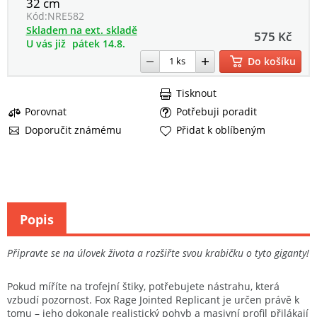
32 cm
Kód:
NRE582
Skladem na ext. skladě
575 Kč
U vás již
pátek 14.8.
Do košíku
Tisknout
Porovnat
Potřebuji poradit
Doporučit známému
Přidat k oblíbeným
Popis
Připravte se na úlovek života a rozšiřte svou krabičku o tyto giganty!
Pokud míříte na trofejní štiky, potřebujete nástrahu, která
vzbudí pozornost. Fox Rage Jointed Replicant je určen právě k
tomu – jeho dokonale realistický pohyb a masivní profil přilákají