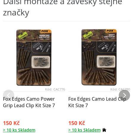
Další montáže a závěsky stejné
značky
Kód:
CAC776
Kód:
CAC780
Fox Edges Camo Power
Fox Edges Camo Lead Clip
Grip Lead Clip Kit Size 7
Kit Size 7
150 Kč
150 Kč
> 10 ks Skladem
> 10 ks Skladem