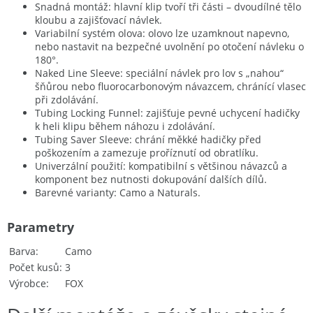
Snadná montáž: hlavní klip tvoří tři části – dvoudílné tělo
kloubu a zajišťovací návlek.
Variabilní systém olova: olovo lze uzamknout napevno,
nebo nastavit na bezpečné uvolnění po otočení návleku o
180°.
Naked Line Sleeve: speciální návlek pro lov s „nahou“
šňůrou nebo fluorocarbonovým návazcem, chránící vlasec
při zdolávání.
Tubing Locking Funnel: zajišťuje pevné uchycení hadičky
k heli klipu během náhozu i zdolávání.
Tubing Saver Sleeve: chrání měkké hadičky před
poškozením a zamezuje proříznutí od obratlíku.
Univerzální použití: kompatibilní s většinou návazců a
komponent bez nutnosti dokupování dalších dílů.
Barevné varianty: Camo a Naturals.
Parametry
Barva
Camo
Počet kusů
3
Výrobce
FOX