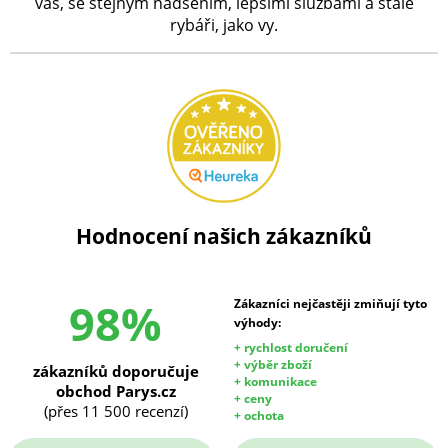
vás, se stejným nadšením, lepšími službami a stále
rybáři, jako vy.
Hodnocení našich zákazníků
98%
Zákazníci nejčastěji zmiňují tyto
výhody:
+ rychlost doručení
+ výběr zboží
zákazníků doporučuje
+ komunikace
obchod Parys.cz
+ ceny
(přes 11 500 recenzí)
+ ochota