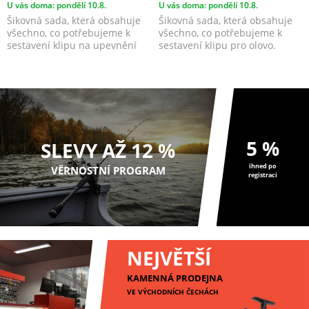
U vás doma: pondělí 10.8.
U vás doma: pondělí 10.8.
Šikovná sada, která obsahuje
Šikovná sada, která obsahuje
všechno, co potřebujeme k
všechno, co potřebujeme k
sestavení klipu na upevnění
sestavení klipu pro olovo.
olova.
5 %
SLEVY AŽ 12 %
ihned po
VĚRNOSTNÍ PROGRAM
registraci
NEJVĚTŠÍ
KAMENNÁ PRODEJNA
VE VÝCHODNÍCH ČECHÁCH