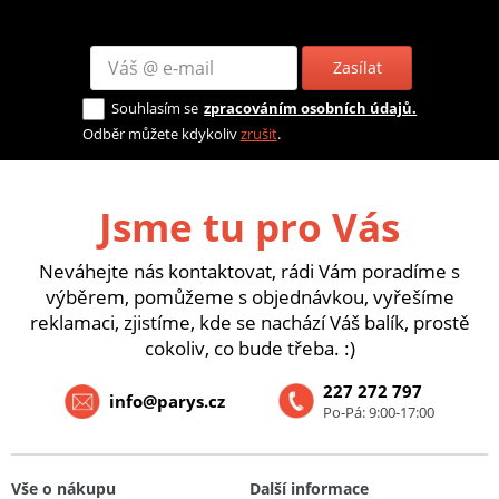
Zasílat
Souhlasím se
zpracováním osobních údajů.
Odběr můžete kdykoliv
zrušit
.
Jsme tu pro Vás
Neváhejte nás kontaktovat, rádi Vám poradíme s
výběrem, pomůžeme s objednávkou, vyřešíme
reklamaci, zjistíme, kde se nachází Váš balík, prostě
cokoliv, co bude třeba. :)
227 272 797
info@parys.cz
Po-Pá: 9:00-17:00
Vše o nákupu
Další informace