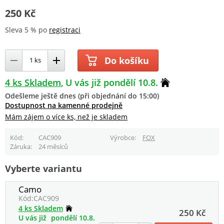
250 Kč
Sleva 5 % po
registraci
Do košíku
4 ks Skladem
U vás již pondělí 10.8.
Odešleme ještě dnes (při objednání do 15:00)
Dostupnost na kamenné prodejně
Mám zájem o více ks, než je skladem
Kód
CAC909
Výrobce
FOX
Záruka
24 měsíců
Vyberte variantu
Camo
Kód:
CAC909
4 ks Skladem
250 Kč
U vás již
pondělí 10.8.