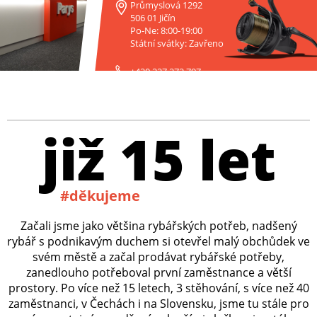
Průmyslová 1292
506 01 Jičín
Po-Ne: 8:00-19:00
Státní svátky: Zavřeno
+420 227 272 797
již 15 let
#děkujeme
Začali jsme jako většina rybářských potřeb, nadšený
rybář s podnikavým duchem si otevřel malý obchůdek ve
svém městě a začal prodávat rybářské potřeby,
zanedlouho potřeboval první zaměstnance a větší
prostory. Po více než 15 letech, 3 stěhování, s více než 40
zaměstnanci, v Čechách i na Slovensku, jsme tu stále pro