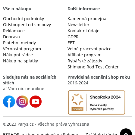
Vše o nákupu
Další informace
Obchodní podmínky
Kamenná prodejna
Odstoupení od smlouvy
Newsletter
Reklamace
Kontaktní údaje
Doprava
GDPR
Platební metody
EET
Věrnostní program
Volné pracovní pozice
Nákupní rádce
Affiliate program
Nákup na splátky
Rybářské zájezdy
Shimano Rod Test Center
Sledujte nás na sociálních
Pravidelná ocenění Shop roku
sítích
2016-2024
ať Vám nic neunikne
©2023 Parys.cz - Všechna práva vyhrazena
BSSHOP: e-shop napojený na Pohodu
Začátek stránky