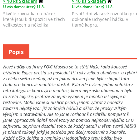
> 10 ks Skladem
> 10 ks Skladem
U vás doma: úterý 11.8.
U vás doma: úterý 11.8.
Skvělé rovnátka na háček,
Prvotřídní vlasové rovnátko pro
které jsou k dispozici ve třech
dokonalé uchycení háčku v
velikostech a několika
tlamě kapra.
barevných provedení...
Popis
Nové háčky od firmy FOX! Muselo se to stát! Naše řada koncové
bižuterie Edges prošla za poslední tři roky velkou obměnou a rybáři
z celého světa oceňují, až na jakou úroveň jsme byli schopni tuto
řadu pro koncové montáže dostat. Byla zde ovšem jedna položka z
této kategorie koncových montáží, která neprošla obměnou a bylo
to zcela logické, protože za jejím vývojem je mnoho let vývoje a
testování. Mohli jsme si ulehčit práci, jenom vybrat z nabídky
továren nějaký vzor již známých háčků a dělat, že prošly velkým
vývojem a testováním. Ale to jsme rozhodně nechtěli! Kompletně
jsme vypracovali úplně nové vzory za pomoci nejmodernějšího CAD
softwaru, abychom dosáhli toho, že každý detail u všem tvarů háčků
je přesně takový, jaký je potřeba pro účely moderního kapraře.
Každé očko, špička a ramínko u jednotlivého typu háčku bylo