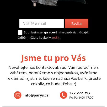
Zasílat
Souhlasím se
zpracováním osobních údajů.
Odběr můžete kdykoliv
zrušit
.
Jsme tu pro Vás
Neváhejte nás kontaktovat, rádi Vám poradíme s
výběrem, pomůžeme s objednávkou, vyřešíme
reklamaci, zjistíme, kde se nachází Váš balík, prostě
cokoliv, co bude třeba. :)
227 272 797
info@parys.cz
Po-Pá: 9:00-17:00