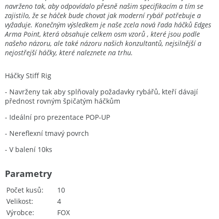
navrženo tak, aby odpovídalo přesně našim specifikacím a tím se
zajistilo, že se háček bude chovat jak moderní rybář potřebuje a
vyžaduje. Konečným výsledkem je naše zcela nová řada háčků Edges
Arma Point, která obsahuje celkem osm vzorů , které jsou podle
našeho názoru, ale také názoru našich konzultantů, nejsilnější a
nejostřejší háčky, které naleznete na trhu.
Háčky Stiff Rig
- Navrženy tak aby splňovaly požadavky rybářů, kteří dávají
přednost rovným špičatým háčkům
- Ideální pro prezentace POP-UP
- Nereflexní tmavý povrch
- V balení 10ks
Parametry
Počet kusů
10
Velikost
4
Výrobce
FOX