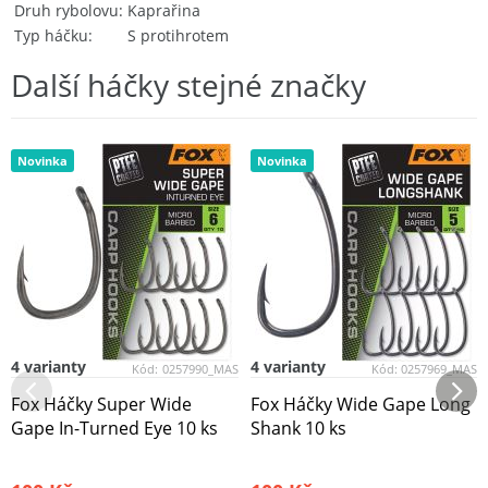
Druh rybolovu
Kaprařina
Typ háčku
S protihrotem
Další háčky stejné značky
Novinka
Novinka
4 varianty
4 varianty
Kód:
0257990_MAS
Kód:
0257969_MAS
Fox Háčky Super Wide
Fox Háčky Wide Gape Long
Gape In-Turned Eye 10 ks
Shank 10 ks