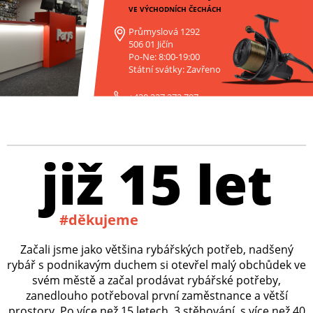
VE VÝCHODNÍCH ČECHÁCH
Průmyslová 1292
506 01 Jičín
Po-Ne: 8:00-19:00
Státní svátky: Zavřeno
+420 227 272 797
již 15 let
#děkujeme
Začali jsme jako většina rybářských potřeb, nadšený
rybář s podnikavým duchem si otevřel malý obchůdek ve
svém městě a začal prodávat rybářské potřeby,
zanedlouho potřeboval první zaměstnance a větší
prostory. Po více než 15 letech, 3 stěhování, s více než 40