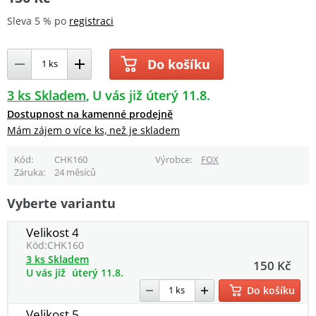
Sleva 5 % po
registraci
Do košíku
3 ks Skladem
U vás již úterý 11.8.
Dostupnost na kamenné prodejně
Mám zájem o více ks, než je skladem
Kód
CHK160
Výrobce
FOX
Záruka
24 měsíců
Vyberte variantu
Velikost 4
Kód:
CHK160
3 ks Skladem
150 Kč
U vás již
úterý 11.8.
Do košíku
Velikost 5