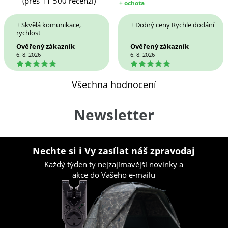
(přes 11 500 recenzí)
+ ochota
+ Skvělá komunikace,
+ Dobrý ceny Rychle dodání
rychlost
Ověřený zákazník
Ověřený zákazník
6. 8. 2026
6. 8. 2026
5
5
Všechna hodnocení
Newsletter
Nechte si i Vy zasílat náš zpravodaj
Každý týden ty nejzajímavější novinky a
akce do Vašeho e-mailu