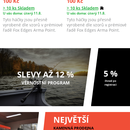
100 Kč
100 Kč
> 10 ks Skladem
> 10 ks Skladem
U vás doma: úterý 11.8.
U vás doma: úterý 11.8.
Tyto háčky jsou přesně
Tyto háčky jsou přesně
vyrobené dle vzorů v prémiové
vyrobené dle vzorů v prémiové
řadě Fox Edges Arma Point.
řadě Fox Edges Arma Point.
5 %
SLEVY AŽ 12 %
ihned po
VĚRNOSTNÍ PROGRAM
registraci
NEJVĚTŠÍ
KAMENNÁ PRODEJNA