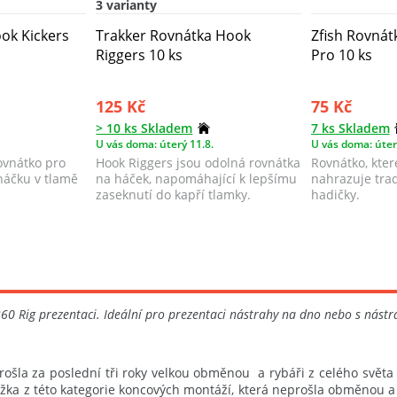
3 varianty
ok Kickers
Trakker Rovnátka Hook
Zfish Rovnátk
Riggers 10 ks
Pro 10 ks
125 Kč
75 Kč
> 10 ks Skladem
7 ks Skladem
U vás doma: úterý 11.8.
U vás doma: úter
rovnátko pro
Hook Riggers jsou odolná rovnátka
Rovnátko, kter
háčku v tlamě
na háček, napomáhající k lepšímu
nahrazuje trad
zaseknutí do kapří tlamky.
hadičky.
0 Rig prezentaci. Ideální pro prezentaci nástrahy na dno nebo s nástr
rošla za poslední tři roky velkou obměnou a rybáři z celého světa 
ka z této kategorie koncových montáží, která neprošla obměnou a b