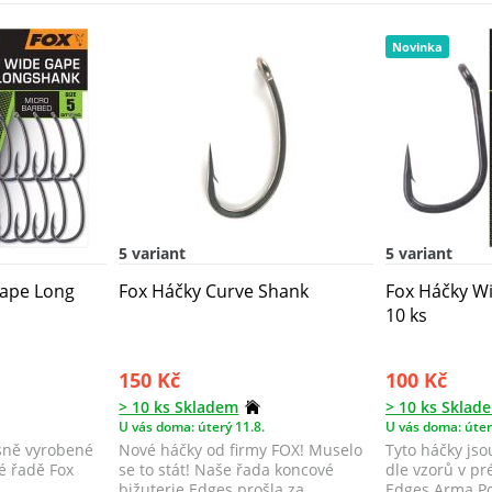
Novinka
5 variant
5 variant
Gape Long
Fox Háčky Curve Shank
Fox Háčky Wi
10 ks
150 Kč
100 Kč
> 10 ks Skladem
> 10 ks Sklad
U vás doma: úterý 11.8.
U vás doma: úter
esně vyrobené
Nové háčky od firmy FOX! Muselo
Tyto háčky js
é řadě Fox
se to stát! Naše řada koncové
dle vzorů v pr
bižuterie Edges prošla za
Edges Arma Po