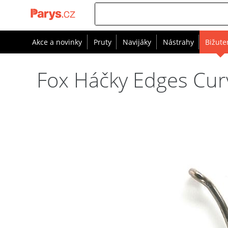
Akce a novinky
Pruty
Navijáky
Nástrahy
Bižute
Fox Háčky Edges Cur