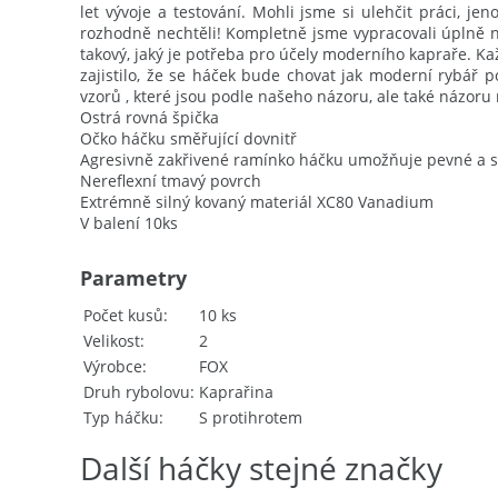
let vývoje a testování. Mohli jsme si ulehčit práci, j
rozhodně nechtěli! Kompletně jsme vypracovali úplně 
takový, jaký je potřeba pro účely moderního kapraře. Ka
zajistilo, že se háček bude chovat jak moderní rybář
vzorů , které jsou podle našeho názoru, ale také názoru n
Ostrá rovná špička
Očko háčku směřující dovnitř
Agresivně zakřivené ramínko háčku umožňuje pevné a sp
Nereflexní tmavý povrch
Extrémně silný kovaný materiál XC80 Vanadium
V balení 10ks
Parametry
Počet kusů
10 ks
Velikost
2
Výrobce
FOX
Druh rybolovu
Kaprařina
Typ háčku
S protihrotem
Další háčky stejné značky