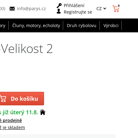
Přihlášení
0
CZ
00)
info@parys.cz
Registrujte se
ory
Čluny, motory, echoloty
Druh rybolovu
Výrobci
elikost 2
Do košíku
 již úterý 11.8.
é prodejně
ž je skladem