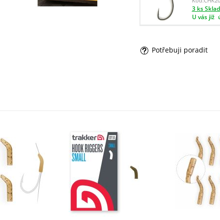
Kód:
CHK20
3 ks Skla
U vás již
Potřebuji poradit