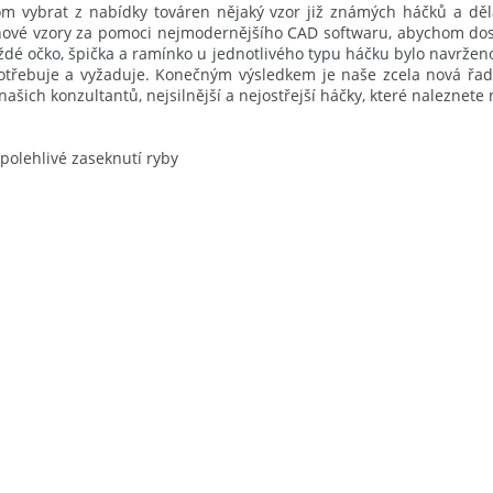
enom vybrat z nabídky továren nějaký vzor již známých háčků a dě
nové vzory za pomoci nejmodernějšího CAD softwaru, abychom dosáh
ždé očko, špička a ramínko u jednotlivého typu háčku bylo navržen
 potřebuje a vyžaduje. Konečným výsledkem je naše zcela nová ř
ašich konzultantů, nejsilnější a nejostřejší háčky, které naleznete 
olehlivé zaseknutí ryby