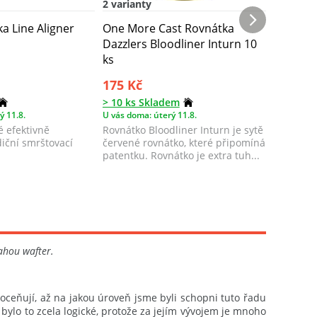
2 varianty
2 varian
a Line Aligner
One More Cast Rovnátka
One Mor
Dazzlers Bloodliner Inturn 10
Dazzler
ks
10 ks
175 Kč
175 Kč
> 10 ks Skladem
10 ks Sk
ý 11.8.
U vás doma: úterý 11.8.
U vás doma
é efektivně
Rovnátko Bloodliner Inturn je sytě
Rovnátko 
iční smrštovací
červené rovnátko, které připomíná
rovnátko,
patentku. Rovnátko je extra tuh...
Jeho tvar
t...
ahou wafter.
oceňují, až na jakou úroveň jsme byli schopni tuto řadu
ylo to zcela logické, protože za jejím vývojem je mnoho