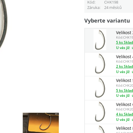
Kód
CHK198
Záruka
24 měsíců
Vyberte variantu
Velikost 
Kód:
CHK19
5 ks Skla
U vás již
Velikost 
Kód:
CHK19
2 ks Skla
U vás již
Velikost 
Kód:
CHK20
5 ks Skla
U vás již
Velikost 
Kód:
CHK20
4 ks Skla
U vás již
Velikost 