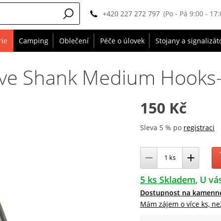
+420 227 272 797
(Po - Pá 9:00 - 17:
rie
Camping
Oblečení
Péče o úlovek
Stojany a signalizát
ve Shank Medium Hooks-V
150 Kč
Sleva 5 % po
registraci
5 ks Skladem
U vás
Dostupnost na kamenn
Mám zájem o více ks, ne