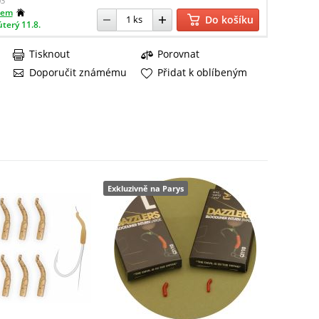
3
dem
Do košíku
úterý 11.8.
Tisknout
Porovnat
Doporučit známému
Přidat k oblíbeným
Exkluzivně na Parys
Exkluzivn