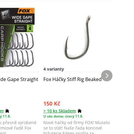
Novinka
4 varianty
5 variant
de Gape Straight
Fox Háčky Stiff Rig Beaked
Fox Háč
10 ks
150 Kč
100 Kč
em
> 10 ks Skladem
> 10 ks 
ý 11.8.
U vás doma: úterý 11.8.
U vás doma
ou přesně vyrobené
Nové háčky od firmy FOX! Muselo
Tyto háč
émiové řadě Fox
se to stát! Naše řada koncové
dle vzor
int.
bižuterie Edges prošla za
Edges Ar