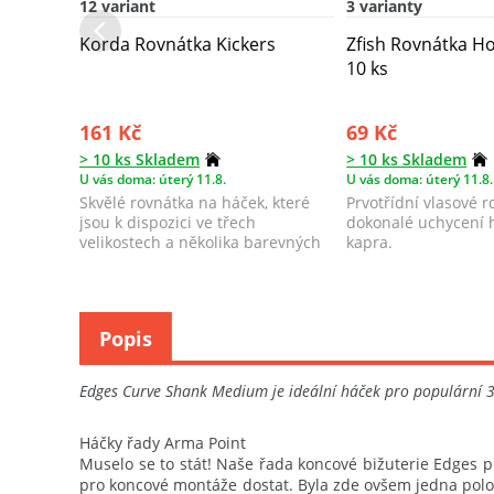
12 variant
3 varianty
Korda Rovnátka Kickers
Zfish Rovnátka Ho
10 ks
161 Kč
69 Kč
> 10 ks Skladem
> 10 ks Skladem
U vás doma: úterý 11.8.
U vás doma: úterý 11.8.
Skvělé rovnátka na háček, které
Prvotřídní vlasové 
jsou k dispozici ve třech
dokonalé uchycení 
velikostech a několika barevných
kapra.
provedení...
Popis
Edges Curve Shank Medium je ideální háček pro populární 36
Háčky řady Arma Point
Muselo se to stát! Naše řada koncové bižuterie Edges p
pro koncové montáže dostat. Byla zde ovšem jedna polož