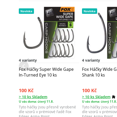
Novinka
Novinka
4 varianty
4 varianty
Fox Háčky Super Wide Gape
Fox Háčky Wide 
In-Turned Eye 10 ks
Shank 10 ks
100 Kč
100 Kč
> 10 ks Skladem
> 10 ks Skladem
U vás doma: úterý 11.8.
U vás doma: úterý 11.8.
Tyto háčky jsou přesně vyrobené
Tyto háčky jsou př
dle vzorů v prémiové řadě Fox
dle vzorů v prémiov
Edges Arma Point.
Edges Arma Point.