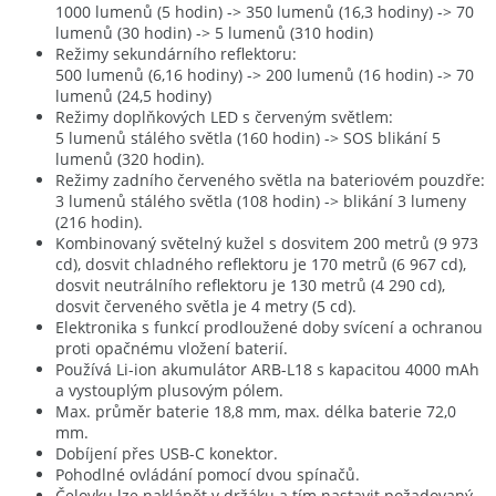
1000 lumenů (5 hodin) -> 350 lumenů (16,3 hodiny) -> 70
lumenů (30 hodin) -> 5 lumenů (310 hodin)
Režimy sekundárního reflektoru:
500 lumenů (6,16 hodiny) -> 200 lumenů (16 hodin) -> 70
lumenů (24,5 hodiny)
Režimy doplňkových LED s červeným světlem:
5 lumenů stálého světla (160 hodin) -> SOS blikání 5
lumenů (320 hodin).
Režimy zadního červeného světla na bateriovém pouzdře:
3 lumenů stálého světla (108 hodin) -> blikání 3 lumeny
(216 hodin).
Kombinovaný světelný kužel s dosvitem 200 metrů (9 973
cd), dosvit chladného reflektoru je 170 metrů (6 967 cd),
dosvit neutrálního reflektoru je 130 metrů (4 290 cd),
dosvit červeného světla je 4 metry (5 cd).
Elektronika s funkcí prodloužené doby svícení a ochranou
proti opačnému vložení baterií.
Používá Li-ion akumulátor ARB-L18 s kapacitou 4000 mAh
a vystouplým plusovým pólem.
Max. průměr baterie 18,8 mm, max. délka baterie 72,0
mm.
Dobíjení přes USB-C konektor.
Pohodlné ovládání pomocí dvou spínačů.
Čelovku lze naklápět v držáku a tím nastavit požadovaný