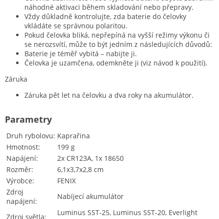
náhodné aktivaci během skladování nebo přepravy.
Vždy důkladně kontrolujte, zda baterie do čelovky
vkládáte se správnou polaritou.
Pokud čelovka bliká, nepřepíná na vyšší režimy výkonu či
se nerozsvítí, může to být jedním z následujících důvodů:
Baterie je téměř vybitá – nabijte ji.
Čelovka je uzamčena, odemkněte ji (viz návod k použití).
Záruka
Záruka pět let na čelovku a dva roky na akumulátor.
Parametry
Druh rybolovu
Kaprařina
Hmotnost
199 g
Napájení
2x CR123A, 1x 18650
Rozměr
6,1x3,7x2,8 cm
Výrobce
FENIX
Zdroj
Nabíjecí akumulátor
napájení
Luminus SST-25, Luminus SST-20, Everlight
Zdroj světla