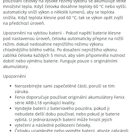
používání čelovky na vysoké režimy výkonu se akumuluje velké
množství tepla. Když čelovka dosáhne teploty 60 °C nebo vyšší,
automaticky sníží výkon o několik lumenů, aby se teplota
snížila. Když teplota klesne pod 60 °C, tak se výkon opět zvýší
na předchozí úroveň.
Upozornění na vybitou baterii - Pokud napětí baterie klesne
pod nastavenou úroveň, čelovka automaticky přepne na nižší
režim, dokud nedosáhne nejnižšího režimu výkonu
chladnějšího bílého světla. Po dosažení nejnižšího výkonu
zabliká čelovka každých 5 minut, aby vám připomněla nutnost
dobití nebo výměnu baterie. Funguje pouze s originálními
akumulátory.
Upozornění
Nerozebírejte sami zapečetěné části, poruší se tím
záruka.
Fenix doporučuje používat originální akumulátory Fenix
série ARB-L18 vynikající kvality.
Vyndejte baterii z bateriového pouzdra, pokud ji
nebudete delší dobu používat, nebo pokud je baterie
vybitá. U jednorázových baterií může hrozit jejich
vytečení a následné poškození čelovky.
Čelovku uzamkněte nebo vyjměte baterii, abyste zabránili