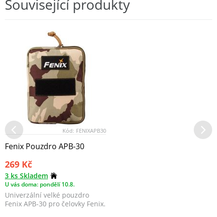
Související produkty
Kód:
FENIXAPB30
Fenix Pouzdro APB-30
269 Kč
3 ks Skladem
U vás doma: pondělí 10.8.
Univerzální velké pouzdro
Fenix APB-30 pro čelovky Fenix.