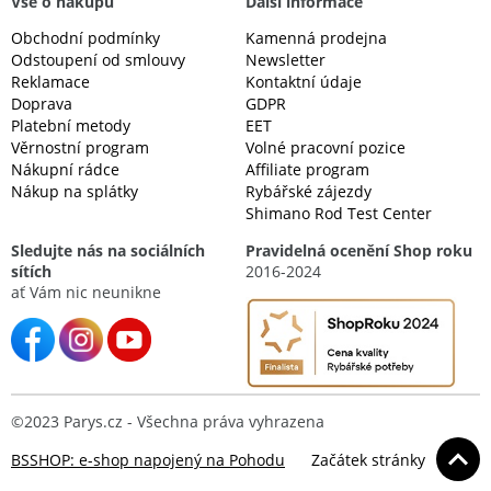
Vše o nákupu
Další informace
Obchodní podmínky
Kamenná prodejna
Odstoupení od smlouvy
Newsletter
Reklamace
Kontaktní údaje
Doprava
GDPR
Platební metody
EET
Věrnostní program
Volné pracovní pozice
Nákupní rádce
Affiliate program
Nákup na splátky
Rybářské zájezdy
Shimano Rod Test Center
Sledujte nás na sociálních
Pravidelná ocenění Shop roku
sítích
2016-2024
ať Vám nic neunikne
©2023 Parys.cz - Všechna práva vyhrazena
BSSHOP: e-shop napojený na Pohodu
Začátek stránky