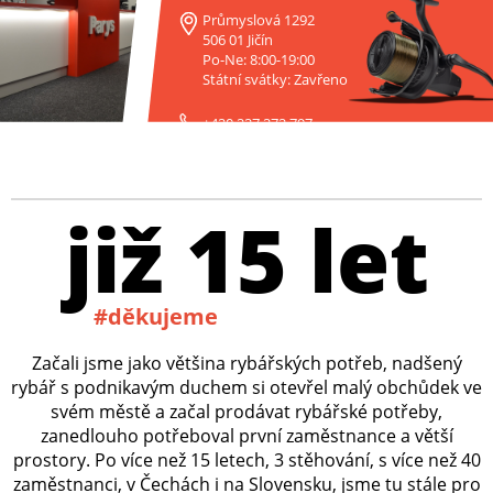
Průmyslová 1292
506 01 Jičín
Po-Ne: 8:00-19:00
Státní svátky: Zavřeno
+420 227 272 797
již 15 let
#děkujeme
Začali jsme jako většina rybářských potřeb, nadšený
rybář s podnikavým duchem si otevřel malý obchůdek ve
svém městě a začal prodávat rybářské potřeby,
zanedlouho potřeboval první zaměstnance a větší
prostory. Po více než 15 letech, 3 stěhování, s více než 40
zaměstnanci, v Čechách i na Slovensku, jsme tu stále pro