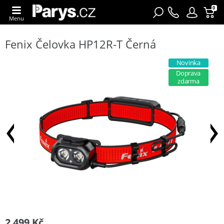
0
Menu
Fenix Čelovka HP12R-T Černá
Novinka
Doprava
zdarma
2 499 Kč