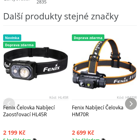
2835
Další produkty stejné značky
Novinka
Doprava zdarma
Doprava zdarma
Kód:
HL45R
Kód:
HM70R
Fenix Čelovka Nabíjecí
Fenix Nabíjecí Čelovka
Zaostřovací HL45R
HM70R
2 199 Kč
2 699 Kč