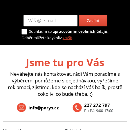
Zasílat
Souhlasím se
zpracováním osobních údajů.
Odběr můžete kdykoliv
zrušit
.
Jsme tu pro Vás
Neváhejte nás kontaktovat, rádi Vám poradíme s
výběrem, pomůžeme s objednávkou, vyřešíme
reklamaci, zjistíme, kde se nachází Váš balík, prostě
cokoliv, co bude třeba. :)
227 272 797
info@parys.cz
Po-Pá: 9:00-17:00