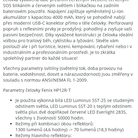
SOS blikáním a červeným světlem i blikačkou na zadním
bateriovém pouzdře. Napájení zajišťuje vyměnitelný Li-ion
akumulátor s kapacitou 4000 mAh, který se pohodlně nabíjí
přes moderní USB-C konektor přímo v těle čelovky. Perforovaný
popruh s reflexními prvky je prodyšný, pohodlný a zvyšuje vaši
pasivní bezpečnost. Díky vyvážené konstrukci je čelovka ideální
volbou pro trailový běh, cyklistiku a lyžování. Skvěle vám
poslouží ale i při turistice, lezení, kempování, rybaření nebo i v
industriálním a profesionálním prostředí. Je to zkrátka
spolehlivý partner do každé situace!
Všechny parametry svítilny (světelný tok, doba provozu na
baterie, vodotěsnost, dosvit a nárazuvzdornost) jsou změřeny v
souladu s normou ANSI/NEMA FL 1-2009.
Parametry čelovky Fenix HP12R-T
Je použita výkonná bílá LED Luminus SST-25 se studeným
odstínem světla, LED Luminus SST-20 s teplým odstínem
světla plus dvě doplňkové červené LED Everlight 2835,
všechny s životností 50000 hodin.
Režimy při kombinaci obou reflektorů:
1300 lumenů (4,6 hodiny) -> 70 lumenů (18,3 hodiny)
Režimy hlavního reflektoru: