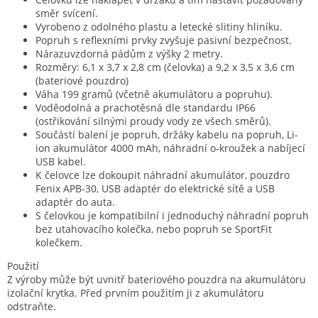
směr svícení.
Vyrobeno z odolného plastu a letecké slitiny hliníku.
Popruh s reflexními prvky zvyšuje pasivní bezpečnost.
Nárazuvzdorná pádům z výšky 2 metry.
Rozměry: 6,1 x 3,7 x 2,8 cm (čelovka) a 9,2 x 3,5 x 3,6 cm
(bateriové pouzdro)
Váha 199 gramů (včetně akumulátoru a popruhu).
Voděodolná a prachotěsná dle standardu IP66
(ostřikování silnými proudy vody ze všech směrů).
Součástí balení je popruh, držáky kabelu na popruh, Li-
ion akumulátor 4000 mAh, náhradní o-kroužek a nabíjecí
USB kabel.
K čelovce lze dokoupit náhradní akumulátor, pouzdro
Fenix APB-30, USB adaptér do elektrické sítě a USB
adaptér do auta.
S čelovkou je kompatibilní i jednoduchý náhradní popruh
bez utahovacího kolečka, nebo popruh se SportFit
kolečkem.
Použití
Z výroby může být uvnitř bateriového pouzdra na akumulátoru
izolační krytka. Před prvním použitím ji z akumulátoru
odstraňte.