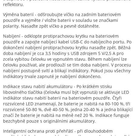
reflektoru.
Výměna baterií - odšroubujte víčko na zadním bateriovém
pouzdře a vyjměte / vložte baterii v souladu se značkami
polarity. Nasaďte zpět víčko a pevně dotáhněte.
Nabíjení - odklopte protiprachovou krytku na bateriovém
pouzdře a zapojte nabíjecí kabel USB-C do nabíjecího portu. Po
dokončení nabíjení protiprachovou krytku nasaďte zpět. Běžná
doba nabíjení je cca 3,5 hodiny s USB zdrojem 5 V/2,5 A pro
zcela vybitou čelovku ve vypnutém stavu. Během nabíjení lze
čelovku používat, ale prodlouží se tím doba nabíjení. V procesu
nabíjení postupně svítí a blikají indikátory. Pokud jsou všechny
indikátory trvale zapnuté je nabíjení dokončeno.
Indikace stavu nabití akumulátoru - Po krátkém stisku
libovolného tlačítka (čelovka musí být vypnutá) se aktivuje LED
indikátor stavu nabití baterií na bateriovém pouzdře. Čtyři
rozsvícené LED znamenají, že baterie je nabitá na 80-100 %, tři
rozsvícené 50-80 %, dvě 40-50 %, jedna 20-40 % a jedna blikající
značí že baterie je nabitá na méně než 20 %. Indikace funguje
bezchybně pouze s originálními akumulátory.
Inteligentní ochrana proti přehřátí - při dlouhodobém