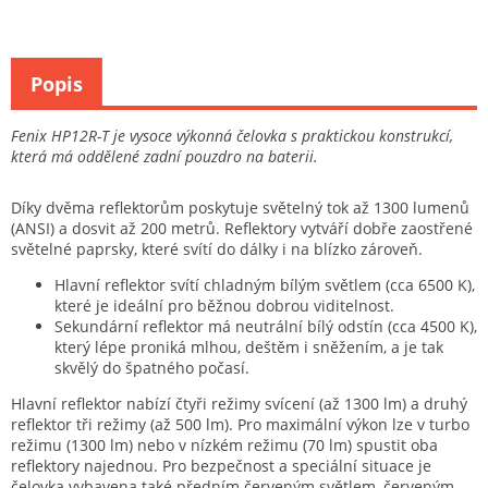
Popis
Fenix HP12R-T je vysoce výkonná čelovka s praktickou konstrukcí,
která má oddělené zadní pouzdro na baterii.
Díky dvěma reflektorům poskytuje světelný tok až 1300 lumenů
(ANSI) a dosvit až 200 metrů. Reflektory vytváří dobře zaostřené
světelné paprsky, které svítí do dálky i na blízko zároveň.
Hlavní reflektor svítí chladným bílým světlem (cca 6500 K),
které je ideální pro běžnou dobrou viditelnost.
Sekundární reflektor má neutrální bílý odstín (cca 4500 K),
který lépe proniká mlhou, deštěm i sněžením, a je tak
skvělý do špatného počasí.
Hlavní reflektor nabízí čtyři režimy svícení (až 1300 lm) a druhý
reflektor tři režimy (až 500 lm). Pro maximální výkon lze v turbo
režimu (1300 lm) nebo v nízkém režimu (70 lm) spustit oba
reflektory najednou. Pro bezpečnost a speciální situace je
čelovka vybavena také předním červeným světlem, červeným