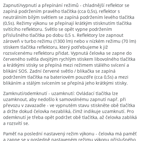
Zapnutí/vypnutí a přepínání režimů - chladnější reflektor se
zapíná podržením pravého tlačítka (cca 0,5s), reflektor s
neutrálním bílým světlem se zapíná podržením levého tlačítka
(0,5s). Režimy výkonu se přepínají krátkým stisknutím tlačítka
svítícího reflektoru. Světlo se opět vypne podržením
příslušného tlačítka po dobu 0,5 s. Reflektory lze zapnout
zároveň v turbo režimu (1300 lm) nebo v nízkém režimu (70 lm)
stiskem tlačítka reflektoru, který potřebujeme k již
rozsvícenému reflektoru přidat. Vypnutá čelovka se zapne do
červeného světla dvojitým rychlým stiskem libovolného tlačítka
a krátkými stisky se přepíná mezi režimem stálého svícení a
blikání SOS. Zadní červené světlo / blikačka se zapíná
podržením tlačítka na bateriovém pouzdře (cca 0,5s) a mezi
blikáním a stálým svícením se přepíná jeho krátkými stisky.
Zamknutí/odemknutí - uzamknutí: Ovládací tlačítka lze
uzamknout, aby nedošlo k samovolnému zapnutí např. při
převozu v zavazadle - ve vypnutém stavu stiskněte obě tlačítka
a držte dokud čelovka nezabliká, čímž indikuje uzamknutí. Pro
odemknutí je třeba opět podržet obě tlačítka, až čelovka zabliká
a rozsvítí se.
Paměť na poslední nastavený režim výkonu - čelovka má paměť
a zapne se v posledně nastaveném režimu výkonu příslušného