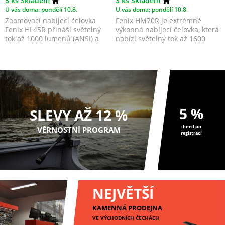
5 ks Skladem
3 ks Skladem
U vás doma: pondělí 10.8.
U vás doma: pondělí 10.8.
Zoomovací nabíjecí čelovka
Fenix HM70R je extrémně
Fenix HL45R přináší světelný
výkonná nabíjecí čelovka, která
tok až 1000 lumenů (ANSI) a
nabízí světelný tok až 1600
dosvit až 220 me...
lumenů. Součástí...
5 %
SLEVY AŽ 12 %
ihned po
VĚRNOSTNÍ PROGRAM
registraci
NEJVĚTŠÍ
KAMENNÁ PRODEJNA
VE VÝCHODNÍCH ČECHÁCH