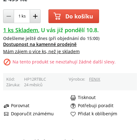
Do košíku
1 ks Skladem
U vás již pondělí 10.8.
Odešleme ještě dnes (při objednání do 15:00)
Dostupnost na kamenné prodejně
Mám zájem o více ks, než je skladem
Na tento produkt se nevztahují žádné další slevy.
Kód
HP12RTBLC
Výrobce
FENIX
Záruka
24 měsíců
Tisknout
Porovnat
Potřebuji poradit
Doporučit známému
Přidat k oblíbeným