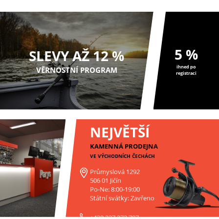
5 %
SLEVY AŽ 12 %
ihned po
VĚRNOSTNÍ PROGRAM
registraci
NEJVĚTŠÍ
KAMENNÁ PRODEJNA
VE VÝCHODNÍCH ČECHÁCH
Průmyslová 1292
506 01 Jičín
Po-Ne: 8:00-19:00
Státní svátky: Zavřeno
+420 227 272 797