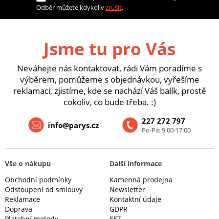
Odběr můžete kdykoliv
zrušit
.
Jsme tu pro Vás
Neváhejte nás kontaktovat, rádi Vám poradíme s
výběrem, pomůžeme s objednávkou, vyřešíme
reklamaci, zjistíme, kde se nachází Váš balík, prostě
cokoliv, co bude třeba. :)
227 272 797
info@parys.cz
Po-Pá: 9:00-17:00
Vše o nákupu
Další informace
Obchodní podmínky
Kamenná prodejna
Odstoupení od smlouvy
Newsletter
Reklamace
Kontaktní údaje
Doprava
GDPR
Platební metody
EET