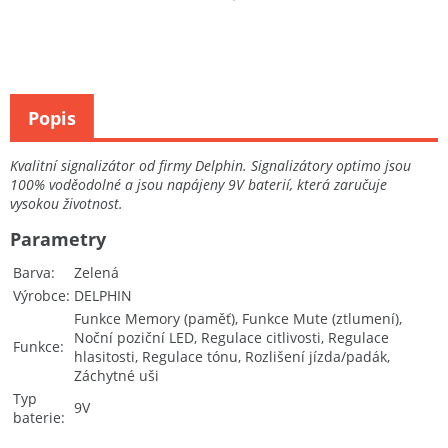
Popis
Kvalitní signalizátor od firmy Delphin. Signalizátory optimo jsou
100% voděodolné a jsou napájeny 9V baterií, která zaručuje
vysokou životnost.
Parametry
Barva
Zelená
Výrobce
DELPHIN
Funkce Memory (paměť), Funkce Mute (ztlumení),
Noční poziční LED, Regulace citlivosti, Regulace
Funkce
hlasitosti, Regulace tónu, Rozlišení jízda/padák,
Záchytné uši
Typ
9V
baterie