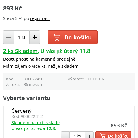
893 Kč
Sleva 5 % po
registraci
Do košíku
2 ks Skladem
U vás již úterý 11.8.
Dostupnost na kamenné prodejně
Mám zájem o více ks, než je skladem
Kód
900022410
Výrobce
DELPHIN
Záruka
36 měsíců
Vyberte variantu
Červený
Kód:
900022412
Skladem na ext. skladě
893 Kč
U vás již
středa 12.8.
Do košíku