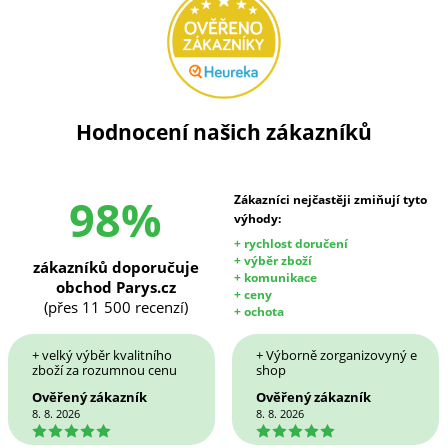
Hodnocení našich zákazníků
98%
Zákazníci nejčastěji zmiňují tyto
výhody:
+ rychlost doručení
+ výběr zboží
zákazníků doporučuje
+ komunikace
obchod Parys.cz
+ ceny
(přes 11 500 recenzí)
+ ochota
+ velký výběr kvalitního
+ Výborně zorganizovyný e
zboží za rozumnou cenu
shop
Ověřený zákazník
Ověřený zákazník
8. 8. 2026
8. 8. 2026
5
5