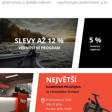
před zimou a deštěm během
nepříznivým podmínkám, a to
studených zimních d...
zejména dešti a větru...
5 %
SLEVY AŽ 12 %
ihned po
VĚRNOSTNÍ PROGRAM
registraci
NEJVĚTŠÍ
KAMENNÁ PRODEJNA
VE VÝCHODNÍCH ČECHÁCH
Průmyslová 1292
506 01 Jičín
Po-Ne: 8:00-19:00