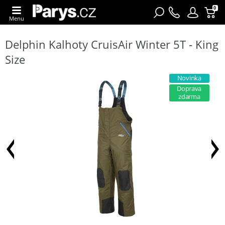
0
Menu
Delphin Kalhoty CruisAir Winter 5T - King
Size
Novinka
Doprava
zdarma