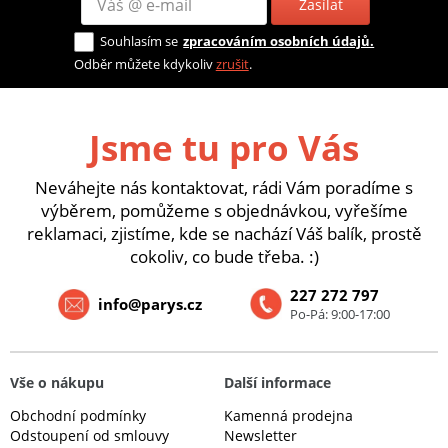
Zasílat
Souhlasím se
zpracováním osobních údajů.
Odběr můžete kdykoliv
zrušit
.
Jsme tu pro Vás
Neváhejte nás kontaktovat, rádi Vám poradíme s
výběrem, pomůžeme s objednávkou, vyřešíme
reklamaci, zjistíme, kde se nachází Váš balík, prostě
cokoliv, co bude třeba. :)
227 272 797
info@parys.cz
Po-Pá: 9:00-17:00
Vše o nákupu
Další informace
Obchodní podmínky
Kamenná prodejna
Odstoupení od smlouvy
Newsletter