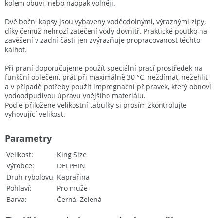
kolem obuvi, nebo naopak volněji.
Dvě boční kapsy jsou vybaveny voděodolnými, výraznými zipy,
díky čemuž nehrozí zatečení vody dovnitř. Praktické poutko na
zavěšení v zadní části jen zvýrazňuje propracovanost těchto
kalhot.
Při praní doporučujeme použít speciální prací prostředek na
funkční oblečení, prát při maximálně 30 °C, neždímat, nežehlit
a v případě potřeby použít impregnační přípravek, který obnoví
vodoodpudivou úpravu vnějšího materiálu.
Podle přiložené velikostní tabulky si prosím zkontrolujte
vyhovující velikost.
Parametry
Velikost
King Size
Výrobce
DELPHIN
Druh rybolovu
Kaprařina
Pohlaví
Pro muže
Barva
Černá, Zelená