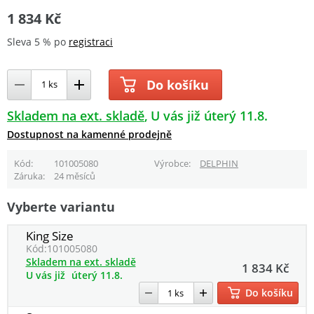
1 834 Kč
Sleva 5 % po
registraci
Do košíku
Skladem na ext. skladě
U vás již úterý 11.8.
Dostupnost na kamenné prodejně
Kód
101005080
Výrobce
DELPHIN
Záruka
24 měsíců
Vyberte variantu
King Size
Kód:
101005080
Skladem na ext. skladě
1 834 Kč
U vás již
úterý 11.8.
Do košíku