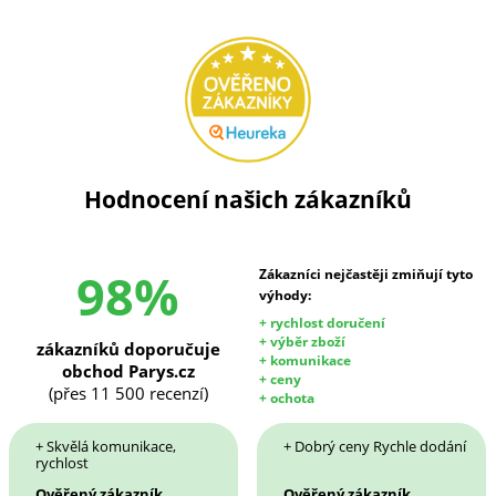
Hodnocení našich zákazníků
98%
Zákazníci nejčastěji zmiňují tyto
výhody:
+ rychlost doručení
+ výběr zboží
zákazníků doporučuje
+ komunikace
obchod Parys.cz
+ ceny
(přes 11 500 recenzí)
+ ochota
+ Skvělá komunikace,
+ Dobrý ceny Rychle dodání
rychlost
Ověřený zákazník
Ověřený zákazník