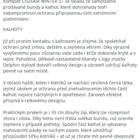
Komplet CruisAIR WINTER 5T se skládá ze samostatně
prodávané bundy a kalhot, které dohromady tvoří
nekompromisní ochranu připravenou čelit extrémním
podmínkám.
KALHOTY
Již při prvním kontaktu s kalhotami je zřejmé, že spolehlivě
ochrání před zimou, deštěm a zejména větrem. Díky výrazně
vyvýšenému pasu zůstanou vaše záda i kříže dokonale kryté a v
teple. Pohodlné, délkově nastavitelné kšandy s logy značky
Delphin stylově dotváří celkový design a zároveň udržují kalhoty
pevně na svém místě.
V oblasti hýždí, kolen i kotníků se nachází zesílená černá látka,
jejímž úkolem je ochrana před znehodnocením těchto částí
kalhot, nejvíce náchylných k opotřebení. Zároveň efektně
přispívá k celkovému designu.
Praktickým prvkem je i 35 cm dlouhý zip, který lze rozepnout
shora i zdola. Díky tomu není třeba svlékat bundu, což oceníte
zejména v případě potřeby. Spodní část kalhot je vybavena
stahovacími pásky se suchým zipem, které umožňují
přizpůsobit šířku kotníků – ať už je chcete mít pevně obepnuté