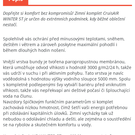
Dopřejte si komfort bez kompromisů! Zimní komplet CruisAIR
WINTER 5T je určen do extrémních podmínek, kdy běžné oblečení
nestačí.
Spolehlivě vás ochrání před mínusovými teplotami, sněhem,
deštěm i větrem a zároveň poskytne maximální pohodlí i
během dlouhých hodin nošení.
Vnější vrstva bundy je tvořena paropropustnou membránou,
která umožňuje odvod vlhkosti v hodnotě 3000 g/m2/24 h, takže
vás udrží v suchu i při aktivním pohybu. Tato vrstva je navíc
voděodolná s hodnotou výšky vodního sloupce 5000 mm. Spolu
s kompletně podlepenými švy vytváří bariéru před vniknutím
vlhkosti, takže vás nepřekvapí ani deštivé počasí či šplouchající
voda na člunu.
Navzdory špičkovým funkčním parametrům si komplet
zachovává nízkou hmotnost, čímž šetří vaši energii potřebnou
při zdolávání kapitálních úlovků. Zimní vycházky tak už
nebudou o odolávání chladu a dešti, ale zejména o soustředění
se na rybolov a skutečném komfortu u vody.