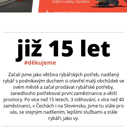
Státní svátky: Zavřeno
+420 227 272 797
již 15 let
#děkujeme
Začali jsme jako většina rybářských potřeb, nadšený
rybář s podnikavým duchem si otevřel malý obchůdek ve
svém městě a začal prodávat rybářské potřeby,
zanedlouho potřeboval první zaměstnance a větší
prostory. Po více než 15 letech, 3 stěhování, s více než 40
zaměstnanci, v Čechách i na Slovensku, jsme tu stále pro
vás, se stejným nadšením, lepšími službami a stále
rybáři, jako vy.