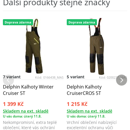
Další produkty stejné značky
Doprava zdarma
Doprava zdarma
7 variant
5 variant
Kód:
0166438_MAS
Kód:
0200237_MAS
Delphin Kalhoty Winter
Delphin Kalhoty
Cruiser 5T
CruiserCROS 5T
1 399 Kč
1 215 Kč
Skladem na ext. skladě
Skladem na ext. skladě
U vás doma: úterý 11.8.
U vás doma: úterý 11.8.
Nekompromisní, extra teplé
Vrchní oblečení nabízející
oblečení, které vás ochrání
excelentní ochranu vůči