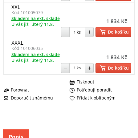
XXL
Kód:
101005079
Skladem na ext. skladě
1 834 Kč
U vás již
úterý 11.8.
Do košíku
XXXL
Kód:
101006035
Skladem na ext. skladě
1 834 Kč
U vás již
úterý 11.8.
Do košíku
Tisknout
Porovnat
Potřebuji poradit
Doporučit známému
Přidat k oblíbeným
Popis