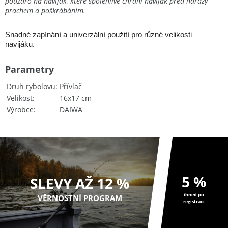
pouzdro na naviják, které spolehlivě chrání naviják před nárazy
prachem a poškrábáním.
Snadné zapínání a univerzální použití pro různé velikosti
.
navijáku
Parametry
Druh rybolovu
Přívlač
Velikost
16x17 cm
Výrobce
DAIWA
5 %
SLEVY AŽ 12 %
ihned po
VĚRNOSTNÍ PROGRAM
registraci