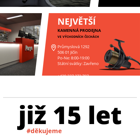
NEJVĚTŠÍ
KAMENNÁ PRODEJNA
VE VÝCHODNÍCH ČECHÁCH
Průmyslová 1292
506 01 Jičín
Po-Ne: 8:00-19:00
Státní svátky: Zavřeno
+420 227 272 797
již 15 let
#děkujeme