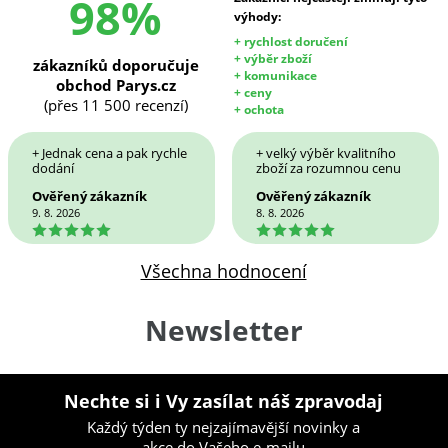
98%
výhody:
+ rychlost doručení
+ výběr zboží
zákazníků doporučuje
+ komunikace
obchod Parys.cz
+ ceny
(přes 11 500 recenzí)
+ ochota
+ Jednak cena a pak rychle
+ velký výběr kvalitního
dodání
zboží za rozumnou cenu
Ověřený zákazník
Ověřený zákazník
9. 8. 2026
8. 8. 2026
5
5
Všechna hodnocení
Newsletter
Nechte si i Vy zasílat náš zpravodaj
Každý týden ty nejzajímavější novinky a
akce do Vašeho e-mailu