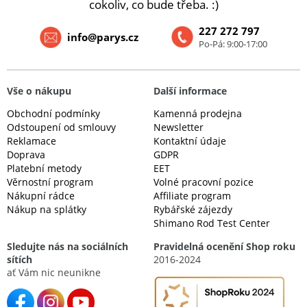
cokoliv, co bude třeba. :)
227 272 797
info@parys.cz
Po-Pá: 9:00-17:00
Vše o nákupu
Další informace
Obchodní podmínky
Kamenná prodejna
Odstoupení od smlouvy
Newsletter
Reklamace
Kontaktní údaje
Doprava
GDPR
Platební metody
EET
Věrnostní program
Volné pracovní pozice
Nákupní rádce
Affiliate program
Nákup na splátky
Rybářské zájezdy
Shimano Rod Test Center
Sledujte nás na sociálních
Pravidelná ocenění Shop roku
sítích
2016-2024
ať Vám nic neunikne