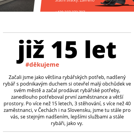
Státní svátky: Zavřeno
+420 227 272 797
již 15 let
#děkujeme
Začali jsme jako většina rybářských potřeb, nadšený
rybář s podnikavým duchem si otevřel malý obchůdek ve
svém městě a začal prodávat rybářské potřeby,
zanedlouho potřeboval první zaměstnance a větší
prostory. Po více než 15 letech, 3 stěhování, s více než 40
zaměstnanci, v Čechách i na Slovensku, jsme tu stále pro
vás, se stejným nadšením, lepšími službami a stále
rybáři, jako vy.