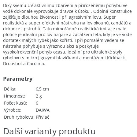
Díky svému UV aktivnímu zbarvení a přirozenému pohybu ve
vodě dokonale vyprovokuje dravce k útoku . Odolná konstrukce
zajišťuje dlouhou životnost i při agresivním lovu. Super
realistická a super efektivní nástraha na lov okounů, candátů a
dokonce i pstruhů! Tato mimořádně realistická imitace malé
plotice je ideální pro lov na jaře a začátkem léta, kdy je ve vodě
dostatek malých rybek jako kořistí. I při pomalém vedení se
nástraha pohybuje s výraznou akcí a poskytuje
vysokofrekvenční pohyb ocasu. Ideální pro ultralehké styly
rybolovu s mikro jigovými hlavičkami a montážemi Kickback,
Dropshot a Carolina.
Parametry
Délka
6,5 cm
Hmotnost
2 g
Počet kusů
6
Výrobce
DAIWA
Druh rybolovu
Přívlač
Další varianty produktu