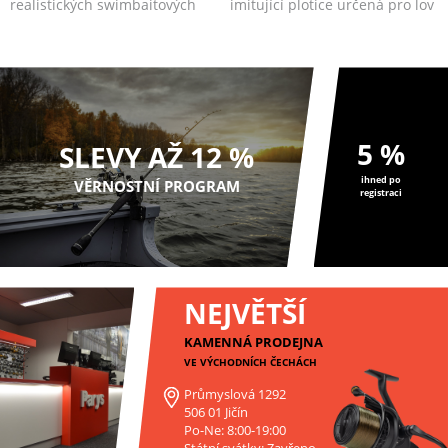
realistických swimbaitových
imitující plotice určená pro lov
nástrah ve tvaru ploti...
dravců j...
5 %
SLEVY AŽ 12 %
ihned po
VĚRNOSTNÍ PROGRAM
registraci
NEJVĚTŠÍ
KAMENNÁ PRODEJNA
VE VÝCHODNÍCH ČECHÁCH
Průmyslová 1292
506 01 Jičín
Po-Ne: 8:00-19:00