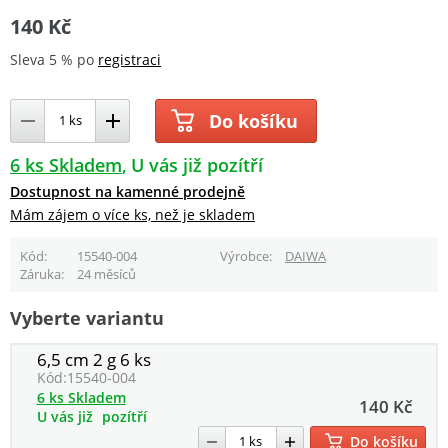
140 Kč
Sleva 5 % po
registraci
Do košíku
6 ks Skladem
U vás již pozítří
Dostupnost na kamenné prodejně
Mám zájem o více ks, než je skladem
Kód
15540-004
Výrobce
DAIWA
Záruka
24 měsíců
Vyberte variantu
6,5 cm 2 g 6 ks
Kód:
15540-004
6 ks Skladem
140 Kč
U vás již
pozítří
Do košíku