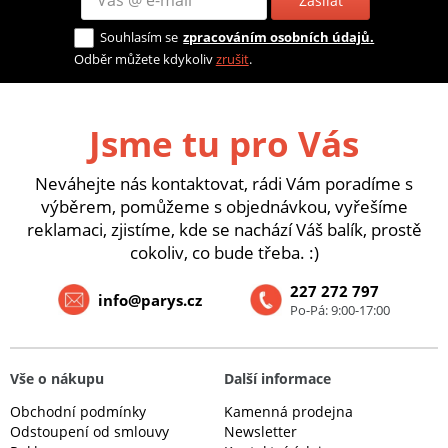
Zasílat
Souhlasím se
zpracováním osobních údajů.
Odběr můžete kdykoliv
zrušit
.
Jsme tu pro Vás
Neváhejte nás kontaktovat, rádi Vám poradíme s
výběrem, pomůžeme s objednávkou, vyřešíme
reklamaci, zjistíme, kde se nachází Váš balík, prostě
cokoliv, co bude třeba. :)
227 272 797
info@parys.cz
Po-Pá: 9:00-17:00
Vše o nákupu
Další informace
Obchodní podmínky
Kamenná prodejna
Odstoupení od smlouvy
Newsletter