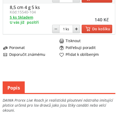
8,5 cm 4 g 5 ks
Kód:
15540-104
5 ks Skladem
140 Kč
U vás již
pozítří
Do košíku
Tisknout
Porovnat
Potřebuji poradit
Doporučit známému
Přidat k oblíbeným
Popis
DAIWA Prorex Live Roach je realistická ploutevní nástraha imitující
plotice určená pro lov dravců jako jsou štiky candáti nebo velcí
okouni.