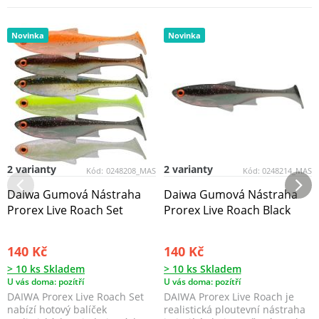
Novinka
Novinka
2 varianty
2 varianty
Kód:
0248208_MAS
Kód:
0248214_MAS
Daiwa Gumová Nástraha
Daiwa Gumová Nástraha
Prorex Live Roach Set
Prorex Live Roach Black
140 Kč
140 Kč
> 10 ks Skladem
> 10 ks Skladem
U vás doma: pozítří
U vás doma: pozítří
DAIWA Prorex Live Roach Set
DAIWA Prorex Live Roach je
nabízí hotový balíček
realistická ploutevní nástraha