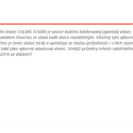
í vlasec COLMIC X-5000 je vysoce kvalitní kalibrovaný japonský vlasec.
ovlakem Fluorinu se stává vodě skoro neviditelným. Všechny tyto výborné
lmic je tento vlasec tvrdý a vyznačuje se malou průtažností i v těch ne
e také jako vyborný návazcový vlasec. Silnější průměry tohoto rybářské
2010 ve vláčení!!!