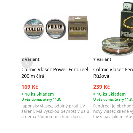
8 variant
7 variant
Colmic Vlasec Power Fendreel
Colmic Vlasec Fe
200 m čirá
Růžová
169 Kč
239 Kč
> 10 ks Skladem
> 10 ks Skladem
U vás doma: úterý 11.8.
U vás doma: úterý 11.8.
Japonský vlasec, odolný proti UV
Fendreel je obchod
záření. Má vysokou pevnost v uzlu
nový vlasec cíleně 
a nemá žádnou mechanickou...
lov s navijákem. Abso