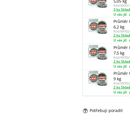
5,05 kg
Kód:
NYX51
3 ks Skla
U vás již
Průměr 
6,2 kg
Kód:
NYX52
2 ks Skla
U vás již
Průměr 
7,5 kg
Kód:
NYX52
2 ks Skla
U vás již
Průměr 
9 kg
Kód:
NYX52
2 ks Skla
U vás již
Potřebuji poradit