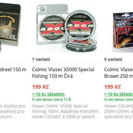
7 variant
5 variant
ndreel 150 m
Colmic Vlasec X5000 Special
Colmic Vlas
Fishing 150 m Čirá
Brown 250 
199 Kč
199 Kč
> 10 ks Skladem
> 10 ks Sklad
U vás doma: úterý 11.8.
U vás doma: úter
ní značka pro
Vlasec Colmic X5000 Special
Vlasec COLMI
vytvořený pro
Fishing 150m. Rybářský monofilní
250m Colmic v
lutní ...
vlasec COLMIC X-5000 je vysoce
speciálně pro 
kvali...
Vlasec je díky..