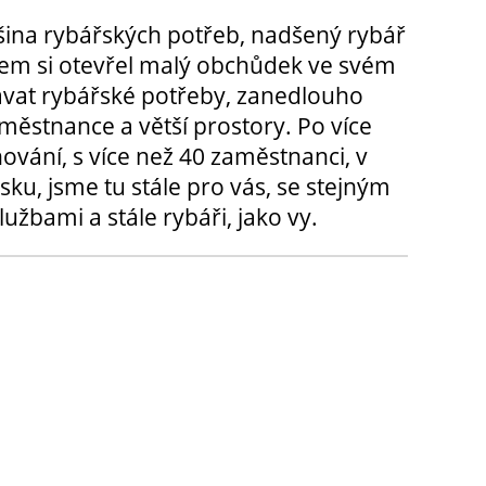
tšina rybářských potřeb, nadšený rybář
m si otevřel malý obchůdek ve svém
ávat rybářské potřeby, zanedlouho
městnance a větší prostory. Po více
hování, s více než 40 zaměstnanci, v
sku, jsme tu stále pro vás, se stejným
užbami a stále rybáři, jako vy.