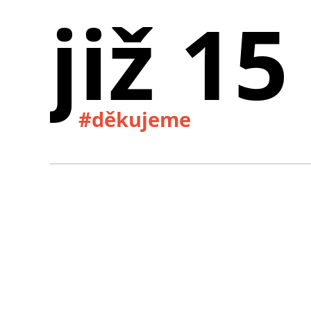
již 15
#děkujeme