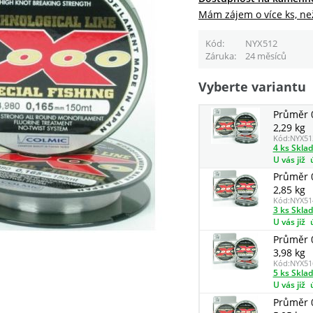
Mám zájem o více ks, ne
Kód
NYX512
Záruka
24 měsíců
Vyberte variantu
Průměr 
2,29 kg
Kód:
NYX51
4 ks Skla
U vás již
Průměr 
2,85 kg
Kód:
NYX51
3 ks Skla
U vás již
Průměr 
3,98 kg
Kód:
NYX51
5 ks Skla
U vás již
Průměr 