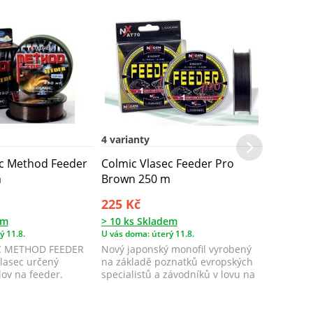
4 varianty
ec Method Feeder
Colmic Vlasec Feeder Pro
m
Brown 250 m
225 Kč
em
> 10 ks Skladem
ý 11.8.
U vás doma: úterý 11.8.
C METHOD FEEDER
Nový japonský monofil vyrobený
lasec určený
na základě poznatků evropských
lov na feeder.
specialistů a závodníků v lovu na
.
feed...