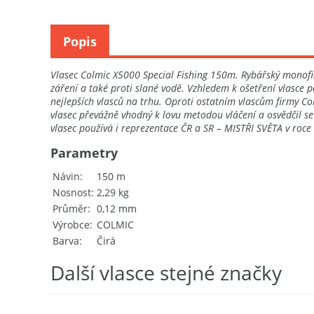
Popis
Vlasec Colmic X5000 Special Fishing 150m. Rybářský monofiln
záření a také proti slané vodě. Vzhledem k ošetření vlasce p
nejlepších vlasců na trhu. Oproti ostatním vlascům firmy Co
vlasec převážně vhodný k lovu metodou vláčení a osvědčil s
vlasec používá i reprezentace ČR a SR – MISTŘI SVĚTA v roce 
Parametry
Návin
150 m
Nosnost
2,29 kg
Průměr
0,12 mm
Výrobce
COLMIC
Barva
Čirá
Další vlasce stejné značky