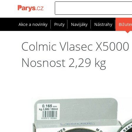
Akce a novinky
Pruty
Navijáky
Nástrahy
Bižute
Colmic Vlasec X5000
Nosnost 2,29 kg