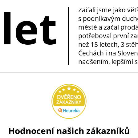
 let
Začali jsme jako vě
s podnikavým duche
městě a začal prod
potřeboval první za
než 15 letech, 3 stě
Čechách i na Sloven
nadšením, lepšími sl
Hodnocení našich zákazníků