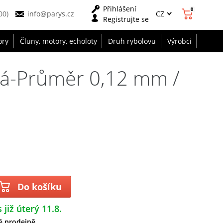
Přihlášení
0
CZ
00)
info@parys.cz
Registrujte se
ory
Čluny, motory, echoloty
Druh rybolovu
Výrobci
irá-Průměr 0,12 mm /
Do košíku
 již úterý 11.8.
é prodejně