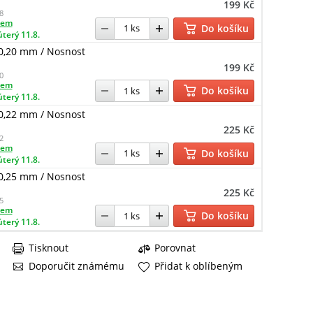
199 Kč
8
dem
Do košíku
úterý 11.8.
0,20 mm / Nosnost
199 Kč
0
dem
Do košíku
úterý 11.8.
0,22 mm / Nosnost
225 Kč
2
dem
Do košíku
úterý 11.8.
0,25 mm / Nosnost
225 Kč
5
dem
Do košíku
úterý 11.8.
Tisknout
Porovnat
Doporučit známému
Přidat k oblíbeným