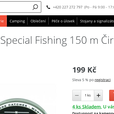
+420 227 272 797
(Po - Pá 9:00 - 17:
rie
Camping
Oblečení
Péče o úlovek
Stojany a signalizát
 Special Fishing 150 m Č
199 Kč
Sleva 5 % po
registraci
4 ks Skladem
U vás
Dostupnost na kamenn