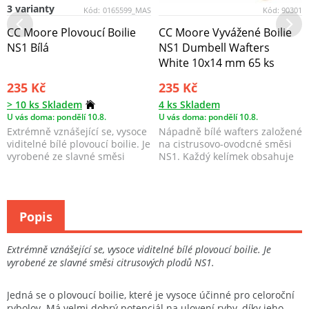
3 varianty
Kód:
0165599_MAS
Kód:
90301
CC Moore Plovoucí Boilie
CC Moore Vyvážené Boilie
NS1 Bílá
NS1 Dumbell Wafters
White 10x14 mm 65 ks
235 Kč
235 Kč
> 10 ks Skladem
4 ks Skladem
U vás doma: pondělí 10.8.
U vás doma: pondělí 10.8.
Extrémně vznášející se, vysoce
Nápadně bílé wafters založené
viditelné bílé plovoucí boilie. Je
na cistrusovo-ovodcné směsi
vyrobené ze slavné směsi
NS1. Každý kelímek obsahuje
citrusový...
sáček boosteru...
Popis
Extrémně vznášející se, vysoce viditelné bílé plovoucí boilie. Je
vyrobené ze slavné směsi citrusových plodů NS1.
Jedná se o plovoucí boilie, které je vysoce účinné pro celoroční
rybolov. Má velmi dobrý potenciál na ulovení ryby, díky jeho