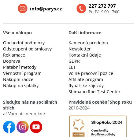
227 272 797
info@parys.cz
Po-Pá: 9:00-17:00
Vše o nákupu
Další informace
Obchodní podmínky
Kamenná prodejna
Odstoupení od smlouvy
Newsletter
Reklamace
Kontaktní údaje
Doprava
GDPR
Platební metody
EET
Věrnostní program
Volné pracovní pozice
Nákupní rádce
Affiliate program
Nákup na splátky
Rybářské zájezdy
Shimano Rod Test Center
Sledujte nás na sociálních
Pravidelná ocenění Shop roku
sítích
2016-2024
ať Vám nic neunikne