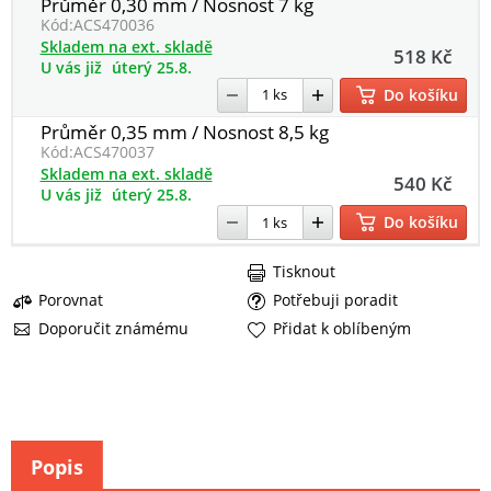
Průměr 0,30 mm / Nosnost 7 kg
Kód:
ACS470036
Skladem na ext. skladě
518 Kč
U vás již
úterý 25.8.
Do košíku
Průměr 0,35 mm / Nosnost 8,5 kg
Kód:
ACS470037
Skladem na ext. skladě
540 Kč
U vás již
úterý 25.8.
Do košíku
Tisknout
Porovnat
Potřebuji poradit
Doporučit známému
Přidat k oblíbeným
Popis