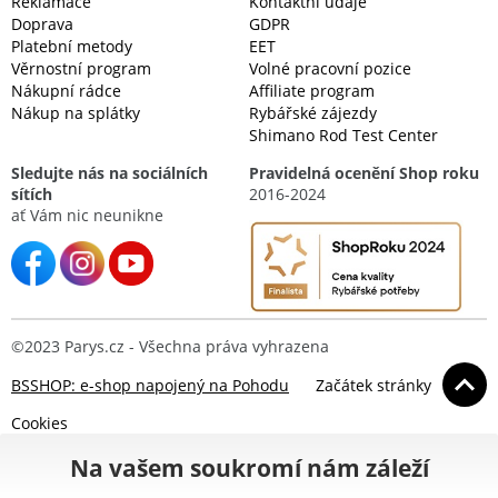
Reklamace
Kontaktní údaje
Doprava
GDPR
Platební metody
EET
Věrnostní program
Volné pracovní pozice
Nákupní rádce
Affiliate program
Nákup na splátky
Rybářské zájezdy
Shimano Rod Test Center
Sledujte nás na sociálních
Pravidelná ocenění Shop roku
sítích
2016-2024
ať Vám nic neunikne
©2023 Parys.cz - Všechna práva vyhrazena
BSSHOP: e-shop napojený na Pohodu
Začátek stránky
Cookies
Na vašem soukromí nám záleží