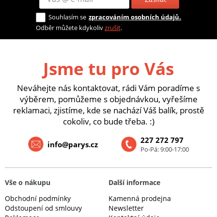
Souhlasím se
zpracováním osobních údajů.
Odběr můžete kdykoliv
zrušit
.
Jsme tu pro Vás
Neváhejte nás kontaktovat, rádi Vám poradíme s
výběrem, pomůžeme s objednávkou, vyřešíme
reklamaci, zjistíme, kde se nachází Váš balík, prostě
cokoliv, co bude třeba. :)
227 272 797
info@parys.cz
Po-Pá: 9:00-17:00
Vše o nákupu
Další informace
Obchodní podmínky
Kamenná prodejna
Odstoupení od smlouvy
Newsletter