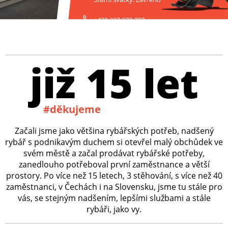
+420 227 272 797
již 15 let
#děkujeme
Začali jsme jako většina rybářských potřeb, nadšený
rybář s podnikavým duchem si otevřel malý obchůdek ve
svém městě a začal prodávat rybářské potřeby,
zanedlouho potřeboval první zaměstnance a větší
prostory. Po více než 15 letech, 3 stěhování, s více než 40
zaměstnanci, v Čechách i na Slovensku, jsme tu stále pro
vás, se stejným nadšením, lepšími službami a stále
rybáři, jako vy.