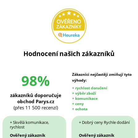
Hodnocení našich zákazníků
98%
Zákazníci nejčastěji zmiňují tyto
výhody:
+ rychlost doručení
+ výběr zboží
zákazníků doporučuje
+ komunikace
obchod Parys.cz
+ ceny
(přes 11 500 recenzí)
+ ochota
+ Skvělá komunikace,
+ Dobrý ceny Rychle dodání
rychlost
Ověřený zákazník
Ověřený zákazník