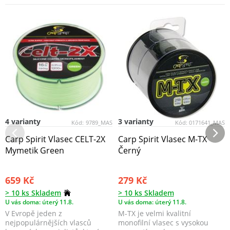
4 varianty
3 varianty
Kód:
9789_MAS
Kód:
0171641_MAS
Carp Spirit Vlasec CELT-2X
Carp Spirit Vlasec M-TX
Mymetik Green
Černý
659 Kč
279 Kč
> 10 ks Skladem
> 10 ks Skladem
U vás doma: úterý 11.8.
U vás doma: úterý 11.8.
V Evropě jeden z
M-TX je velmi kvalitní
nejpopulárnějších vlasců
monofilní vlasec s vysokou