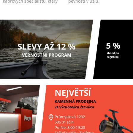
kaprových specialistů, který
pevností v uzlu.
je díky unikátní třívrstvé te...
5 %
SLEVY AŽ 12 %
ihned po
VĚRNOSTNÍ PROGRAM
registraci
NEJVĚTŠÍ
KAMENNÁ PRODEJNA
VE VÝCHODNÍCH ČECHÁCH
Průmyslová 1292
506 01 Jičín
Po-Ne: 8:00-19:00
Státní svátky: Zavřeno