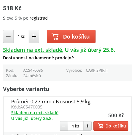
518 Kč
Sleva 5 % po
registraci
Do košíku
Skladem na ext. skladě
U vás již úterý 25.8.
Dostupnost na kamenné prodejně
Kód
ACS470036
Výrobce
CARP SPIRIT
Záruka
24 měsíců
Vyberte variantu
Průměr 0,27 mm / Nosnost 5,9 kg
Kód:
ACS470035
Skladem na ext. skladě
500 Kč
U vás již
úterý 25.8.
Do košíku