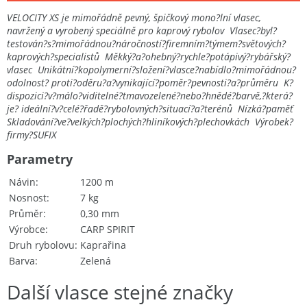
VELOCITY XS je mimořádně pevný, špičkový mono?lní vlasec,
navržený a vyrobený speciálně pro kaprový rybolov Vlasec?byl?
testován?s?mimořádnou?náročností?firemním?týmem?světových?
kaprových?specialistů Měkký?a?ohebný?rychle?potápivý?rybářský?
vlasec Unikátní?kopolymerní?složení?vlasce?nabídlo?mimořádnou?
odolnost? proti?oděru?a?vynikající?poměr?pevnosti?a?průměru K?
dispozici?v?málo?viditelné?tmavozelené?nebo?hnědé?barvě,?která?
je? ideální?v?celé?řadě?rybolovných?situací?a?terénů Nízká?paměť
Skladování?ve?velkých?plochých?hliníkových?plechovkách Výrobek?
firmy?SUFIX
Parametry
Návin
1200 m
Nosnost
7 kg
Průměr
0,30 mm
Výrobce
CARP SPIRIT
Druh rybolovu
Kaprařina
Barva
Zelená
Další vlasce stejné značky