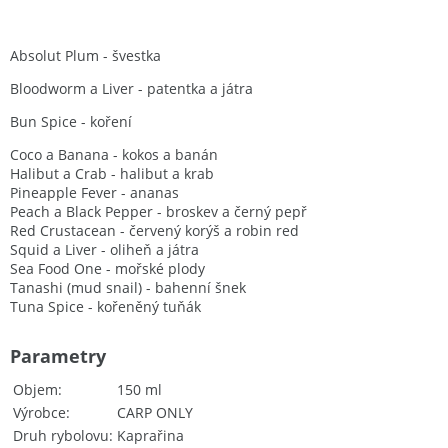
Absolut Plum - švestka
Bloodworm a Liver - patentka a játra
Bun Spice - koření
Coco a Banana - kokos a banán
Halibut a Crab - halibut a krab
Pineapple Fever - ananas
Peach a Black Pepper - broskev a černý pepř
Red Crustacean - červený korýš a robin red
Squid a Liver - oliheň a játra
Sea Food One - mořské plody
Tanashi (mud snail) - bahenní šnek
Tuna Spice - kořeněný tuňák
Parametry
Objem
150 ml
Výrobce
CARP ONLY
Druh rybolovu
Kaprařina