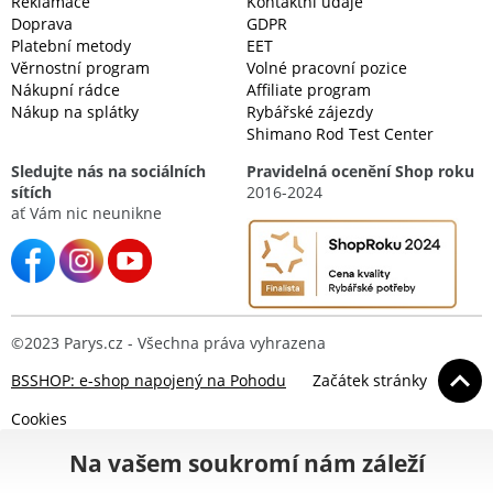
Reklamace
Kontaktní údaje
Doprava
GDPR
Platební metody
EET
Věrnostní program
Volné pracovní pozice
Nákupní rádce
Affiliate program
Nákup na splátky
Rybářské zájezdy
Shimano Rod Test Center
Sledujte nás na sociálních
Pravidelná ocenění Shop roku
sítích
2016-2024
ať Vám nic neunikne
©2023 Parys.cz - Všechna práva vyhrazena
BSSHOP: e-shop napojený na Pohodu
Začátek stránky
Cookies
Na vašem soukromí nám záleží