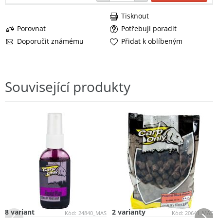
Tisknout
Porovnat
Potřebuji poradit
Doporučit známému
Přidat k oblíbeným
Související produkty
8 variant
2 varianty
Kód:
24840_MAS
Kód:
20641_MAS