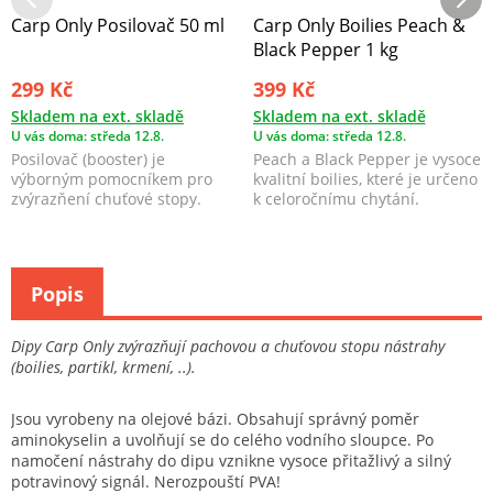
Carp Only Posilovač 50 ml
Carp Only Boilies Peach &
Black Pepper 1 kg
299 Kč
399 Kč
Skladem na ext. skladě
Skladem na ext. skladě
U vás doma: středa 12.8.
U vás doma: středa 12.8.
Posilovač (booster) je
Peach a Black Pepper je vysoce
výborným pomocníkem pro
kvalitní boilies, které je určeno
zvýrazňení chuťové stopy.
k celoročnímu chytání.
Popis
Dipy Carp Only zvýrazňují pachovou a chuťovou stopu nástrahy
(boilies, partikl, krmení, ..).
Jsou vyrobeny na olejové bázi. Obsahují správný poměr
aminokyselin a uvolňují se do celého vodního sloupce. Po
namočení nástrahy do dipu vznikne vysoce přitažlivý a silný
potravinový signál. Nerozpouští PVA!