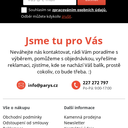
Souhlasím se
zpracováním osobních údajů.
Odběr můžete kdykoliv
zrušit
.
Jsme tu pro Vás
Neváhejte nás kontaktovat, rádi Vám poradíme s
výběrem, pomůžeme s objednávkou, vyřešíme
reklamaci, zjistíme, kde se nachází Váš balík, prostě
cokoliv, co bude třeba. :)
227 272 797
info@parys.cz
Po-Pá: 9:00-17:00
Vše o nákupu
Další informace
Obchodní podmínky
Kamenná prodejna
Odstoupení od smlouvy
Newsletter