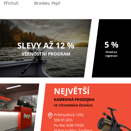
Příchuť
Broskev, Pepř
5 %
SLEVY AŽ 12 %
ihned po
VĚRNOSTNÍ PROGRAM
registraci
NEJVĚTŠÍ
KAMENNÁ PRODEJNA
VE VÝCHODNÍCH ČECHÁCH
Průmyslová 1292
506 01 Jičín
Po-Ne: 8:00-19:00
Státní svátky: Zavřeno