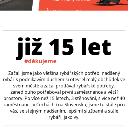
+420 227 272 797
již 15 let
#děkujeme
Začali jsme jako většina rybářských potřeb, nadšený
rybář s podnikavým duchem si otevřel malý obchůdek ve
svém městě a začal prodávat rybářské potřeby,
zanedlouho potřeboval první zaměstnance a větší
prostory. Po více než 15 letech, 3 stěhování, s více než 40
zaměstnanci, v Čechách i na Slovensku, jsme tu stále pro
vás, se stejným nadšením, lepšími službami a stále
rybáři, jako vy.