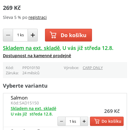
269 Kč
Sleva 5 % po
registraci
Do košíku
Skladem na ext. skladě
U vás již středa 12.8.
Dostupnost na kamenné prodejně
Kód
PPD10150
Výrobce
CARP ONLY
Záruka
24 měsíců
Vyberte variantu
Salmon
Kód:
SAD15150
Skladem na ext. skladě
269 Kč
U vás již
středa 12.8.
Do košíku