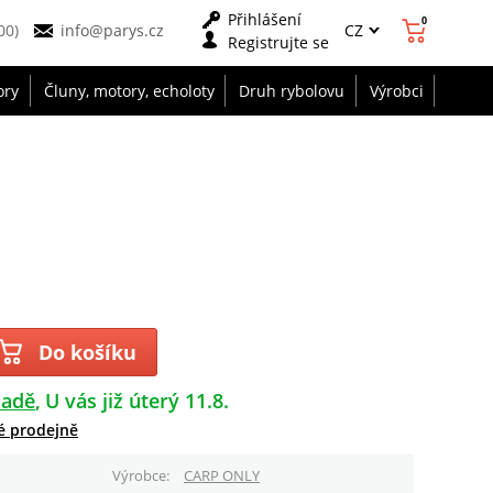
Přihlášení
0
CZ
00)
info@parys.cz
Registrujte se
ory
Čluny, motory, echoloty
Druh rybolovu
Výrobci
Do košíku
ladě
U vás již úterý 11.8.
é prodejně
Výrobce
CARP ONLY