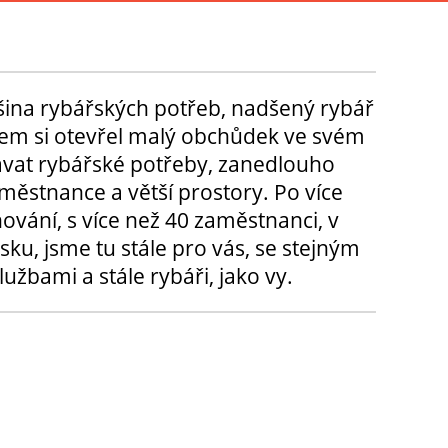
tšina rybářských potřeb, nadšený rybář
m si otevřel malý obchůdek ve svém
ávat rybářské potřeby, zanedlouho
městnance a větší prostory. Po více
hování, s více než 40 zaměstnanci, v
sku, jsme tu stále pro vás, se stejným
užbami a stále rybáři, jako vy.