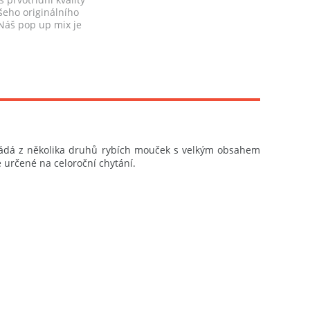
šeho originálního
Náš pop up mix je
kládá z několika druhů rybích mouček s velkým obsahem
je určené na celoroční chytání.