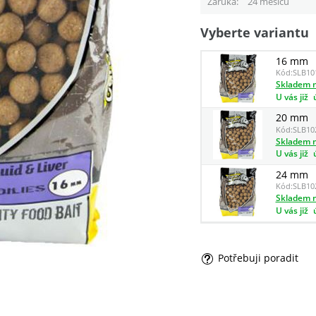
Záruka
24 měsíců
Vyberte variantu
16 mm
Kód:
SLB10
Skladem n
U vás již
20 mm
Kód:
SLB10
Skladem n
U vás již
24 mm
Kód:
SLB10
Skladem n
U vás již
Potřebuji poradit