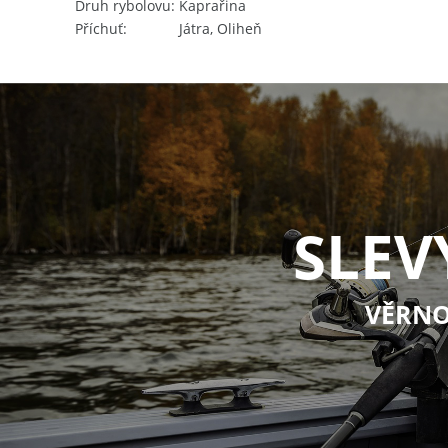
Druh rybolovu
Kaprařina
Příchuť
Játra, Oliheň
SLEV
VĚRNO