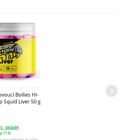
voucí Boilies Hi-
p Squid Liver 50 g
t. skladě
ý 11.8.
s prvotřídní kvality