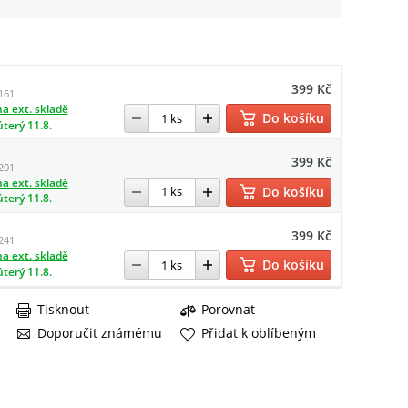
399 Kč
161
a ext. skladě
Do košíku
úterý 11.8.
399 Kč
201
a ext. skladě
Do košíku
úterý 11.8.
399 Kč
241
a ext. skladě
Do košíku
úterý 11.8.
Tisknout
Porovnat
Doporučit známému
Přidat k oblíbeným