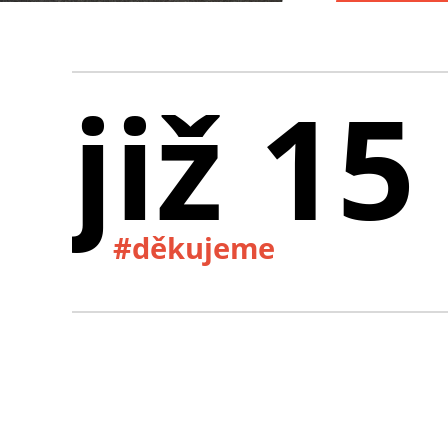
již 15
#děkujeme