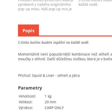
vyrobené z našeho originálního
každé vodě.
pop up mixu. Náš pop up mix je
vý...
Popis
S tímto boilies budete úspěšní na každé vodě.
Momentálně není populárnější kombinace než oliheň a 
moučky z olihně. Další důležitou složkou, která je v boili
Příchuť: Squid & Liver - oliheň a játra
Parametry
Hmotnost
1 kg
Velikost
20 mm
Výrobce
CARP ONLY