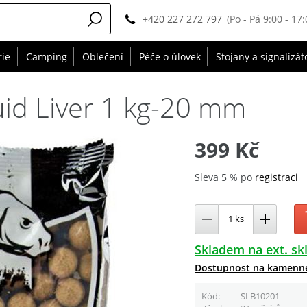
+420 227 272 797
(Po - Pá 9:00 - 17:
rie
Camping
Oblečení
Péče o úlovek
Stojany a signalizát
uid Liver 1 kg-20 mm
399 Kč
Sleva 5 % po
registraci
Skladem na ext. sk
Dostupnost na kamenn
Kód
SLB10201