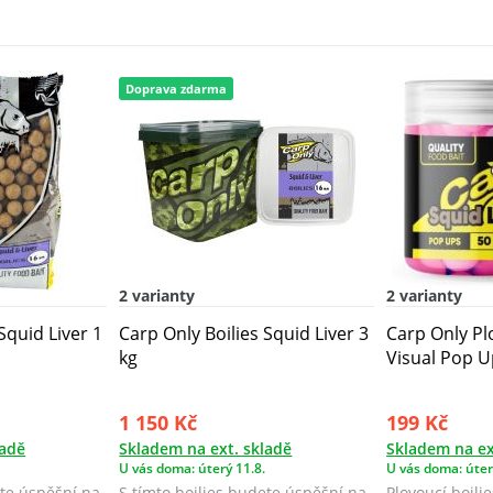
Doprava zdarma
2 varianty
2 varianty
Squid Liver 1
Carp Only Boilies Squid Liver 3
Carp Only Plo
kg
Visual Pop U
1 150 Kč
199 Kč
ladě
Skladem na ext. skladě
Skladem na ex
U vás doma: úterý 11.8.
U vás doma: úter
ete úspěšní na
S tímto boilies budete úspěšní na
Plovoucí boilie