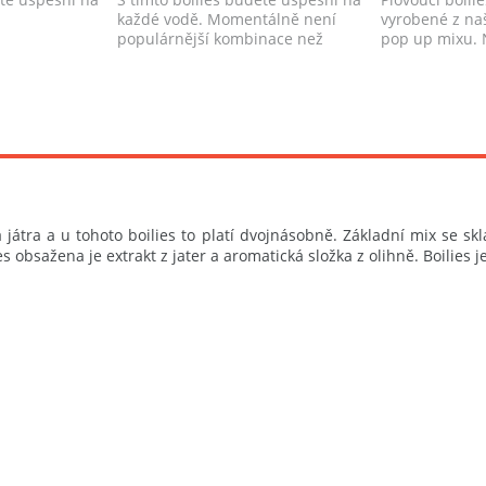
každé vodě. Momentálně není
vyrobené z na
populárnější kombinace než
pop up mixu. 
oliheň a já...
vý...
játra a u tohoto boilies to platí dvojnásobně. Základní mix se s
es obsažena je extrakt z jater a aromatická složka z olihně. Boilies 