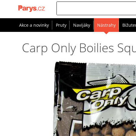
Akce a novinky
Pruty
Navijáky
Nástrahy
Bižute
Carp Only Boilies Sq