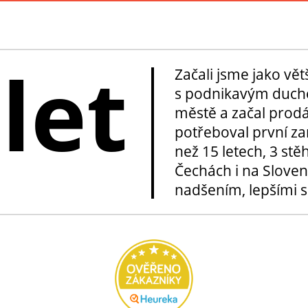
 let
Začali jsme jako vě
s podnikavým duche
městě a začal prod
potřeboval první za
než 15 letech, 3 stě
Čechách i na Sloven
nadšením, lepšími sl