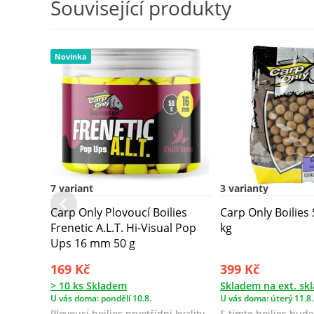
Související produkty
Novinka
7 variant
3 varianty
Carp Only Plovoucí Boilies
Carp Only Boilies 
Frenetic A.L.T. Hi-Visual Pop
kg
Ups 16 mm 50 g
169 Kč
399 Kč
> 10 ks Skladem
Skladem na ext. sk
U vás doma: pondělí 10.8.
U vás doma: úterý 11.8.
Plovoucí boilies prvotřídní kvality
S tímto boilies bud