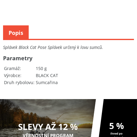
Popis
Splávek Black Cat Pose Splávek určený k lovu sumců.
Parametry
Gramáž
150 g
Výrobce
BLACK CAT
Druh rybolovu
Sumcařina
5 %
SLEVY AŽ 12 %
ihned po
VĚRNOSTNÍ PROGRAM