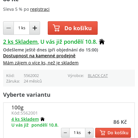
Sleva 5 % po
registraci
Do košíku
2 ks Skladem
U vás již pondělí 10.8.
Odešleme ještě dnes (při objednání do 15:00)
Dostupnost na kamenné prodejně
Mám zájem o více ks, než je skladem
Kód
5562002
Výrobce
BLACK CAT
Záruka
24 měsíců
Vyberte variantu
100g
Kód:
5562001
4 ks Skladem
86 Kč
U vás již
pondělí 10.8.
Do košíku