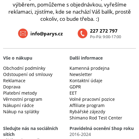
výběrem, pomůžeme s objednávkou, vyřešíme
reklamaci, zjistíme, kde se nachází Váš balík, prostě
cokoliv, co bude třeba. :)
227 272 797
info@parys.cz
Po-Pá: 9:00-17:00
Vše o nákupu
Další informace
Obchodní podmínky
Kamenná prodejna
Odstoupení od smlouvy
Newsletter
Reklamace
Kontaktní údaje
Doprava
GDPR
Platební metody
EET
Věrnostní program
Volné pracovní pozice
Nákupní rádce
Affiliate program
Nákup na splátky
Rybářské zájezdy
Shimano Rod Test Center
Sledujte nás na sociálních
Pravidelná ocenění Shop roku
sítích
2016-2024