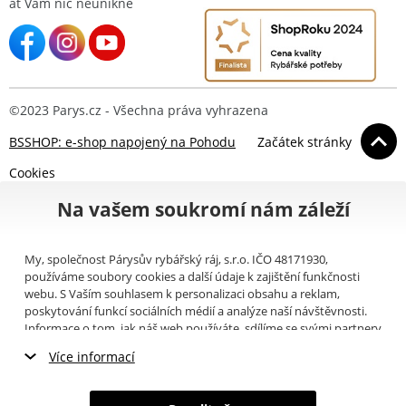
ať Vám nic neunikne
©2023 Parys.cz - Všechna práva vyhrazena
BSSHOP: e-shop napojený na Pohodu
Začátek stránky
Cookies
Na vašem soukromí nám záleží
My, společnost Párysův rybářský ráj, s.r.o. IČO 48171930,
používáme soubory cookies a další údaje k zajištění funkčnosti
webu. S Vaším souhlasem k personalizaci obsahu a reklam,
poskytování funkcí sociálních médií a analýze naší návštěvnosti.
Informace o tom, jak náš web používáte, sdílíme se svými partnery
pro sociální média, inzerci a analýzy (například Google).
Zde
si
Více informací
můžete přečíst, jak tyto informace Google používá. Partneři tyto
údaje mohou kombinovat s dalšími informacemi, které jste jim
Nezbytné cookies
poskytli nebo které získali v důsledku toho, že používáte jejich