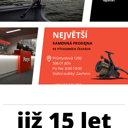
registraci
NEJVĚTŠÍ
KAMENNÁ PRODEJNA
VE VÝCHODNÍCH ČECHÁCH
Průmyslová 1292
506 01 Jičín
Po-Ne: 8:00-19:00
Státní svátky: Zavřeno
+420 227 272 797
již 15 let