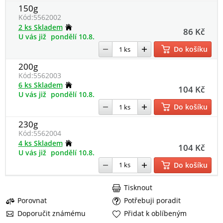
150g
Kód:
5562002
2 ks Skladem
86 Kč
U vás již
pondělí 10.8.
Do košíku
200g
Kód:
5562003
6 ks Skladem
104 Kč
U vás již
pondělí 10.8.
Do košíku
230g
Kód:
5562004
4 ks Skladem
104 Kč
U vás již
pondělí 10.8.
Do košíku
Tisknout
Porovnat
Potřebuji poradit
Doporučit známému
Přidat k oblíbeným