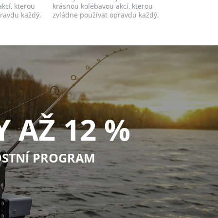
kcí, kterou
krásnou kolébavou akcí, kterou
pravdu každý.
zvládne používat opravdu každý.
Y AŽ 12 %
STNÍ PROGRAM