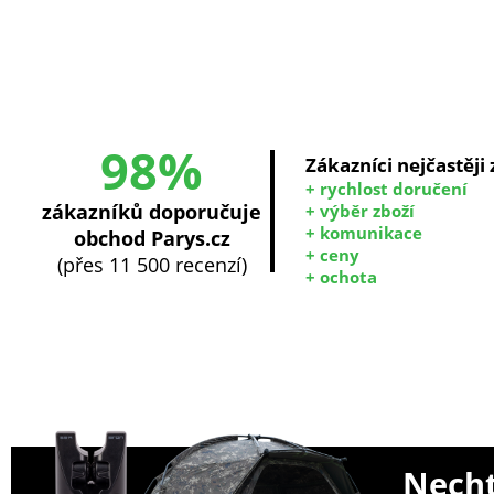
98%
Zákazníci nejčastěji
+ rychlost doručení
zákazníků doporučuje
+ výběr zboží
+ komunikace
obchod Parys.cz
+ ceny
(přes 11 500 recenzí)
+ ochota
Necht