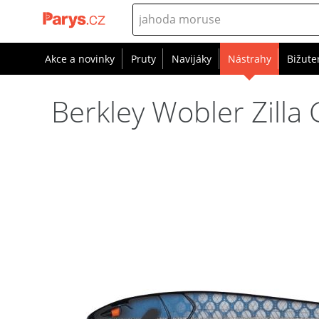
Akce a novinky
Pruty
Navijáky
Nástrahy
Bižute
Berkley Wobler Zilla 