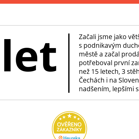
 let
Začali jsme jako vě
s podnikavým duche
městě a začal prod
potřeboval první za
než 15 letech, 3 stě
Čechách i na Sloven
nadšením, lepšími sl