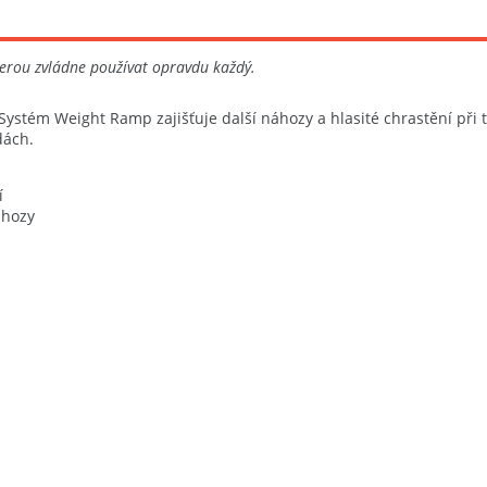
kterou zvládne používat opravdu každý.
í. Systém Weight Ramp zajišťuje další náhozy a hlasité chrastění při
odách.
í
náhozy