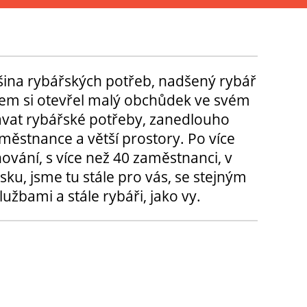
tšina rybářských potřeb, nadšený rybář
m si otevřel malý obchůdek ve svém
ávat rybářské potřeby, zanedlouho
městnance a větší prostory. Po více
hování, s více než 40 zaměstnanci, v
sku, jsme tu stále pro vás, se stejným
užbami a stále rybáři, jako vy.