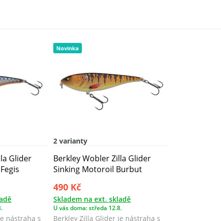
Novinka
2 varianty
la Glider
Berkley Wobler Zilla Glider
Fegis
Sinking Motoroil Burbut
490 Kč
ladě
Skladem na ext. skladě
.
U vás doma: středa 12.8.
 je nástraha s
Berkley Zilla Glider je nástraha s