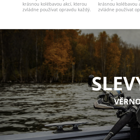
krásnou kolébavou akcí, kterou
krásnou kolébavou a
zvládne používat opravdu každý.
zvládne používat o
SLEV
VĚRNO