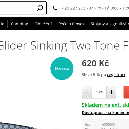
+420 227 272 797
(Po - Pá 9:00 - 17:
rie
Camping
Oblečení
Péče o úlovek
Stojany a signalizát
Glider Sinking Two Tone F
620 Kč
Novinka
Sleva 5 % po
registraci
Skladem na ext. sk
Dostupnost na kamenn
Kód
1639906