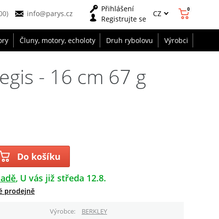
Přihlášení
0
CZ
00)
info@parys.cz
Registrujte se
ory
Čluny, motory, echoloty
Druh rybolovu
Výrobci
egis - 16 cm 67 g
Do košíku
ladě
U vás již středa 12.8.
é prodejně
Výrobce
BERKLEY