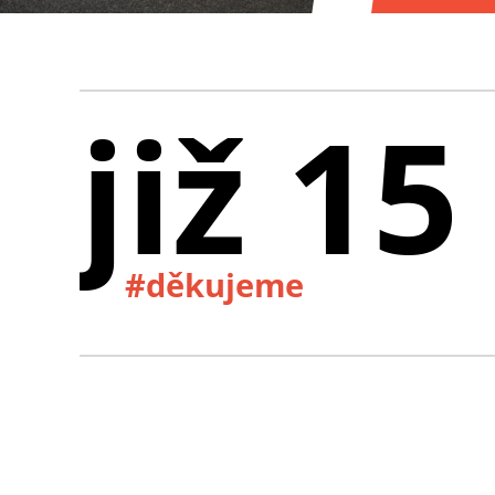
již 15
#děkujeme