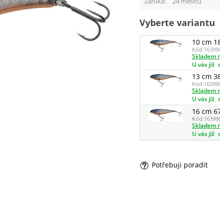
Záruka
24 měsíců
Vyberte variantu
10 cm 1
Kód:
16399
Skladem n
U vás již
13 cm 3
Kód:
16399
Skladem n
U vás již
16 cm 6
Kód:
16399
Skladem n
U vás již
Potřebuji poradit