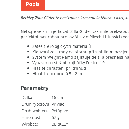
Popis
Berkley Zilla Glider je nástraha s krásnou kolébavou akcí, 
Nebojte se s ní i jerkovat, Zilla Glider vás mile překvap
perfektní nástrahou pro lov štik v mělkých i hlubších v
Zatěž z ekologických materiálů
Klouzání ze strany na stranu při stabilním navíjen
Systém Weight Ramp zajišťuje delší a přesnější 
Vybaveno ostrými trojháčky Fusion 19
Hlasité chrastění při trhnutí
Hloubka ponoru: 0,5 - 2 m
Parametry
Délka
16 cm
Druh rybolovu
Přívlač
Druh wobleru
Potápivé
Hmotnost
67 g
Výrobce
BERKLEY