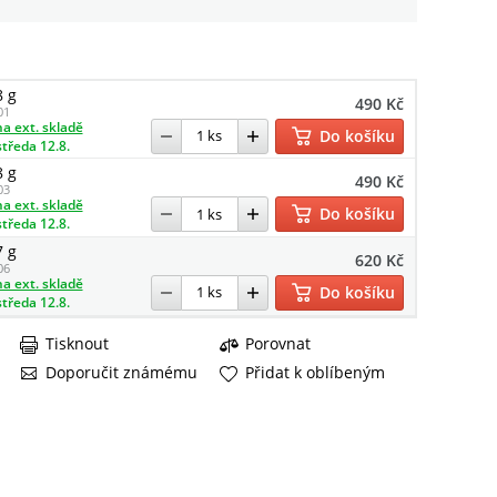
8 g
490 Kč
01
a ext. skladě
Do košíku
středa 12.8.
8 g
490 Kč
03
a ext. skladě
Do košíku
středa 12.8.
7 g
620 Kč
06
a ext. skladě
Do košíku
středa 12.8.
Tisknout
Porovnat
Doporučit známému
Přidat k oblíbeným