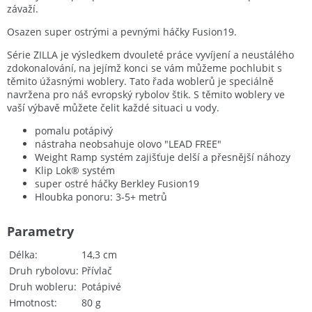
závaží.
Osazen super ostrými a pevnými háčky Fusion19.
Série ZILLA je výsledkem dvouleté práce vyvíjení a neustálého
zdokonalování, na jejímž konci se vám můžeme pochlubit s
těmito úžasnými woblery. Tato řada woblerů je speciálně
navržena pro náš evropský rybolov štik. S těmito woblery ve
vaší výbavě můžete čelit každé situaci u vody.
pomalu potápivý
nástraha neobsahuje olovo "LEAD FREE"
Weight Ramp systém zajišťuje delší a přesnější náhozy
Klip Lok® systém
super ostré háčky Berkley Fusion19
Hloubka ponoru: 3-5+ metrů
Parametry
Délka
14,3 cm
Druh rybolovu
Přívlač
Druh wobleru
Potápivé
Hmotnost
80 g