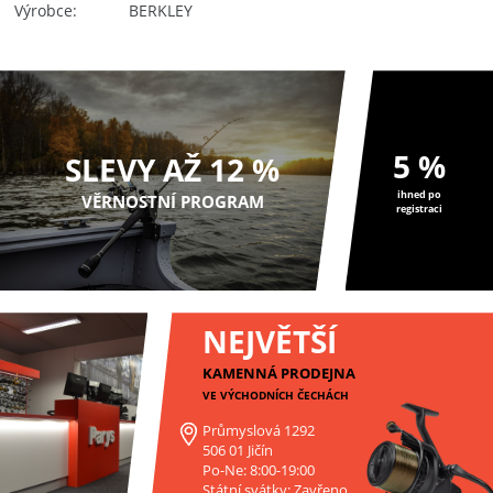
Výrobce
BERKLEY
5 %
SLEVY AŽ 12 %
ihned po
VĚRNOSTNÍ PROGRAM
registraci
NEJVĚTŠÍ
KAMENNÁ PRODEJNA
VE VÝCHODNÍCH ČECHÁCH
Průmyslová 1292
506 01 Jičín
Po-Ne: 8:00-19:00
Státní svátky: Zavřeno