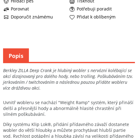
Hlídací pes
Tisknout
Porovnat
Potřebuji poradit
Doporučit známému
Přidat k oblíbeným
Popis
Berkley ZILLA Deep Crank je hlubiný wobler s nervózní kolébající se
akcí dizajnovaný pro dalého hody, nebo trolling. Poškubáváním tzv.
jerkováním / twitchováním a následnou pauzou přidáte wobleru
více dráždivou akci.
Uvnitř wobleru se nachází "Weight Ramp" systém, který přináší
delší a přesnější hody a abnormálně hlasité chrastění při
silném poškubávání.
Díky systému Klip Lok®, přidání přídavného závaží dostanete
wobler do větší hloubky a můžete prochytávat hlubší partie
vod. Rychlost potápění a hloubka závísí na velikosti přídavného