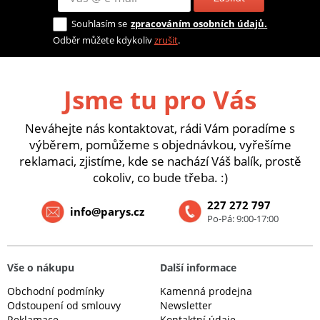
Souhlasím se
zpracováním osobních údajů.
Odběr můžete kdykoliv
zrušit
.
Jsme tu pro Vás
Neváhejte nás kontaktovat, rádi Vám poradíme s
výběrem, pomůžeme s objednávkou, vyřešíme
reklamaci, zjistíme, kde se nachází Váš balík, prostě
cokoliv, co bude třeba. :)
227 272 797
info@parys.cz
Po-Pá: 9:00-17:00
Vše o nákupu
Další informace
Obchodní podmínky
Kamenná prodejna
Odstoupení od smlouvy
Newsletter
Reklamace
Kontaktní údaje