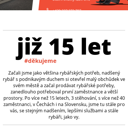
+420 227 272 797
již 15 let
#děkujeme
Začali jsme jako většina rybářských potřeb, nadšený
rybář s podnikavým duchem si otevřel malý obchůdek ve
svém městě a začal prodávat rybářské potřeby,
zanedlouho potřeboval první zaměstnance a větší
prostory. Po více než 15 letech, 3 stěhování, s více než 40
zaměstnanci, v Čechách i na Slovensku, jsme tu stále pro
vás, se stejným nadšením, lepšími službami a stále
rybáři, jako vy.