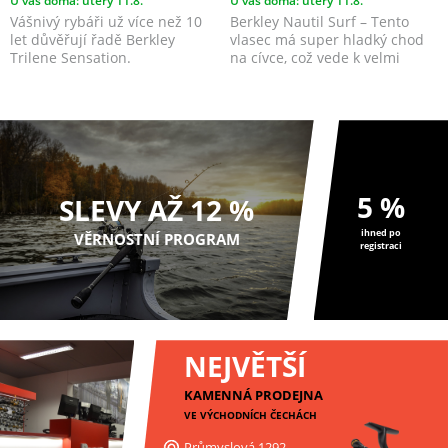
Vášnivý rybáři už více než 10
Berkley Nautil Surf – Tento
let důvěřují řadě Berkley
vlasec má super hladký chod
Trilene Sensation.
na cívce, což vede k velmi
dalekým hodům.
5 %
SLEVY AŽ 12 %
ihned po
VĚRNOSTNÍ PROGRAM
registraci
NEJVĚTŠÍ
KAMENNÁ PRODEJNA
VE VÝCHODNÍCH ČECHÁCH
Průmyslová 1292