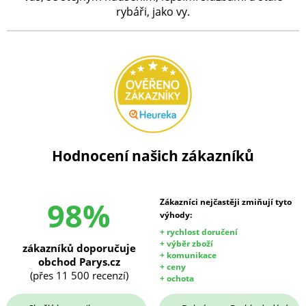
rybáři, jako vy.
Hodnocení našich zákazníků
98%
Zákazníci nejčastěji zmiňují tyto
výhody:
+ rychlost doručení
+ výběr zboží
zákazníků doporučuje
+ komunikace
obchod Parys.cz
+ ceny
(přes 11 500 recenzí)
+ ochota