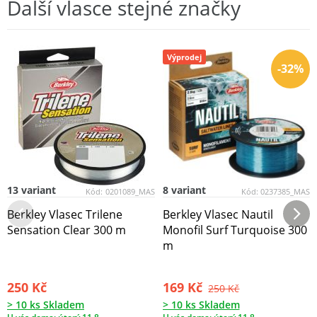
Další vlasce stejné značky
Výprodej
-32%
13 variant
8 variant
Kód:
0201089_MAS
Kód:
0237385_MAS
Berkley Vlasec Trilene
Berkley Vlasec Nautil
Sensation Clear 300 m
Monofil Surf Turquoise 300
m
250 Kč
169 Kč
250 Kč
> 10 ks Skladem
> 10 ks Skladem
U vás doma: úterý 11.8.
U vás doma: úterý 11.8.