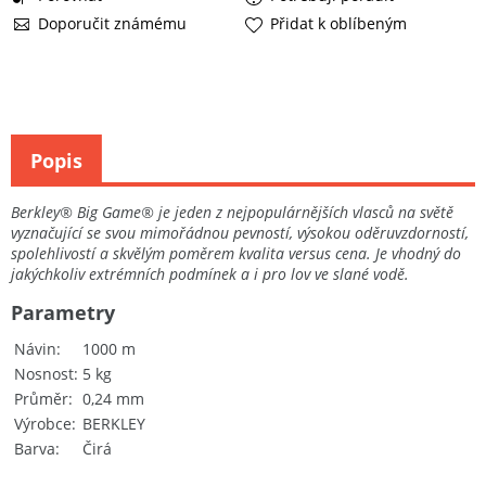
Doporučit známému
Přidat k oblíbeným
Popis
Berkley® Big Game® je jeden z nejpopulárnějších vlasců na světě
vyznačující se svou mimořádnou pevností, výsokou oděruvzdorností,
spolehlivostí a skvělým poměrem kvalita versus cena. Je vhodný do
jakýchkoliv extrémních podmínek a i pro lov ve slané vodě.
Parametry
Návin
1000 m
Nosnost
5 kg
Průměr
0,24 mm
Výrobce
BERKLEY
Barva
Čirá