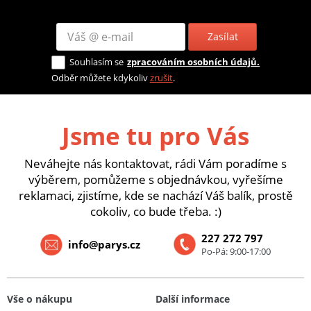
Zasílat
Souhlasím se
zpracováním osobních údajů.
Odběr můžete kdykoliv
zrušit
.
Jsme tu pro Vás
Neváhejte nás kontaktovat, rádi Vám poradíme s
výběrem, pomůžeme s objednávkou, vyřešíme
reklamaci, zjistíme, kde se nachází Váš balík, prostě
cokoliv, co bude třeba. :)
227 272 797
info@parys.cz
Po-Pá: 9:00-17:00
Vše o nákupu
Další informace