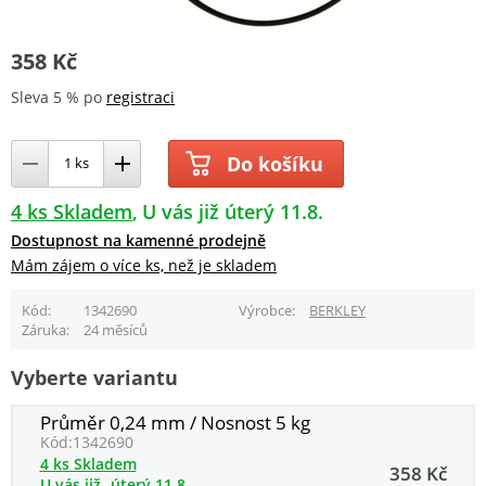
358 Kč
Sleva 5 % po
registraci
Do košíku
4 ks Skladem
U vás již úterý 11.8.
Dostupnost na kamenné prodejně
Mám zájem o více ks, než je skladem
Kód
1342690
Výrobce
BERKLEY
Záruka
24 měsíců
Vyberte variantu
Průměr 0,24 mm / Nosnost 5 kg
Kód:
1342690
4 ks Skladem
358 Kč
U vás již
úterý 11.8.