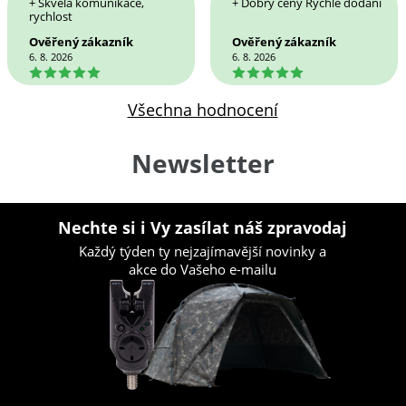
+ Skvělá komunikace,
+ Dobrý ceny Rychle dodání
rychlost
Ověřený zákazník
Ověřený zákazník
6. 8. 2026
6. 8. 2026
5
5
Všechna hodnocení
Newsletter
Nechte si i Vy zasílat náš zpravodaj
Každý týden ty nejzajímavější novinky a
akce do Vašeho e-mailu