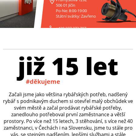
506 01 Jičín
Po-Ne: 8:00-19:00
Státní svátky: Zavřeno
+420 227 272 797
již 15 let
#děkujeme
Začali jsme jako většina rybářských potřeb, nadšený
rybář s podnikavým duchem si otevřel malý obchůdek ve
svém městě a začal prodávat rybářské potřeby,
zanedlouho potřeboval první zaměstnance a větší
prostory. Po více než 15 letech, 3 stěhování, s více než 40
zaměstnanci, v Čechách i na Slovensku, jsme tu stále pro
vás, se stejným nadšením, lepšími službami a stále