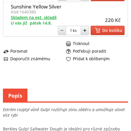
Sunshine Yellow Silver
Kód:
1640380
Skladem na ext. skladě
220 Kč
U vás již
pátek 14.8.
Do košíku
Tisknout
Porovnat
Potřebuji poradit
Doporučit známému
Přidat k oblíbeným
Popis
Extrém rozptyl vůně Gulp! rozšiřuje zónu záběru a umožňuje ulovit
více ryb!
Berkley Gulp! Saltwater Dough je ideální pro různé způsoby