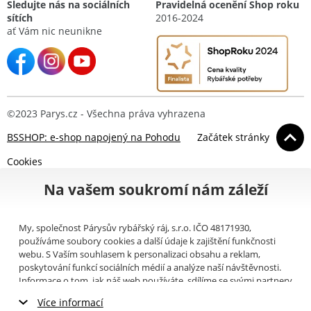
Sledujte nás na sociálních
Pravidelná ocenění Shop roku
sítích
2016-2024
ať Vám nic neunikne
©2023 Parys.cz - Všechna práva vyhrazena
BSSHOP: e-shop napojený na Pohodu
Začátek stránky
Cookies
Na vašem soukromí nám záleží
My, společnost Párysův rybářský ráj, s.r.o. IČO 48171930,
používáme soubory cookies a další údaje k zajištění funkčnosti
webu. S Vaším souhlasem k personalizaci obsahu a reklam,
poskytování funkcí sociálních médií a analýze naší návštěvnosti.
Informace o tom, jak náš web používáte, sdílíme se svými partnery
pro sociální média, inzerci a analýzy (například Google).
Zde
si
Více informací
můžete přečíst, jak tyto informace Google používá. Partneři tyto