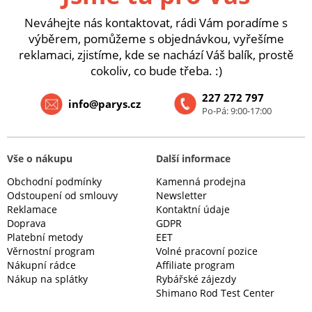
Neváhejte nás kontaktovat, rádi Vám poradíme s
výběrem, pomůžeme s objednávkou, vyřešíme
reklamaci, zjistíme, kde se nachází Váš balík, prostě
cokoliv, co bude třeba. :)
227 272 797
info@parys.cz
Po-Pá: 9:00-17:00
Vše o nákupu
Další informace
Obchodní podmínky
Kamenná prodejna
Odstoupení od smlouvy
Newsletter
Reklamace
Kontaktní údaje
Doprava
GDPR
Platební metody
EET
Věrnostní program
Volné pracovní pozice
Nákupní rádce
Affiliate program
Nákup na splátky
Rybářské zájezdy
Shimano Rod Test Center