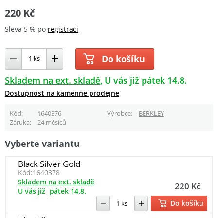
220 Kč
Sleva 5 % po
registraci
Do košíku
Skladem na ext. skladě
U vás již pátek 14.8.
Dostupnost na kamenné prodejně
Kód
1640376
Výrobce
BERKLEY
Záruka
24 měsíců
Vyberte variantu
Black Silver Gold
Kód:
1640378
Skladem na ext. skladě
220 Kč
U vás již
pátek 14.8.
Do košíku