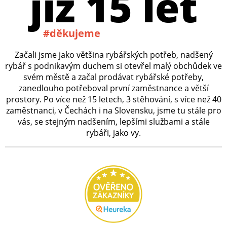
již 15 let
#děkujeme
Začali jsme jako většina rybářských potřeb, nadšený
rybář s podnikavým duchem si otevřel malý obchůdek ve
svém městě a začal prodávat rybářské potřeby,
zanedlouho potřeboval první zaměstnance a větší
prostory. Po více než 15 letech, 3 stěhování, s více než 40
zaměstnanci, v Čechách i na Slovensku, jsme tu stále pro
vás, se stejným nadšením, lepšími službami a stále
rybáři, jako vy.