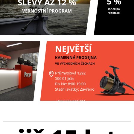
5 %
SLEVY AŽ 12 %
ihned po
VĚRNOSTNÍ PROGRAM
registraci
NEJVĚTŠÍ
KAMENNÁ PRODEJNA
VE VÝCHODNÍCH ČECHÁCH
Průmyslová 1292
506 01 Jičín
Po-Ne: 8:00-19:00
Státní svátky: Zavřeno
+420 227 272 797