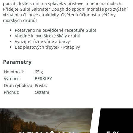
použití: lovte s ním na splávek v přístavech nebo na molech.
Přidejte Gulp! Saltwater Dough do spodní montáže pro zvýšení
vizuální a čichové atraktivity. Ověřená účinnost u většiny
mořských druhů!
Postaveno na osvědčené receptuře Gulp!
Vhodné k lovu široké škály druhů
Využijte různé vůně a barvy
Bez plastových třpytek • Potápivý
Parametry
Hmotnost
65 g
Výrobce
BERKLEY
Druh rybolovu
Přívlač
Příchuť
Ostatní