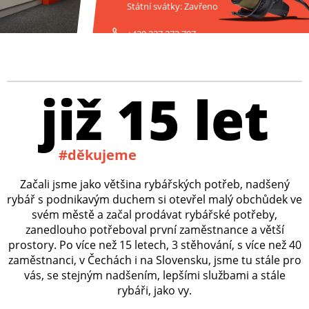
Státní svátky: Zavřeno
+420 227 272 797
již 15 let
#děkujeme
Začali jsme jako většina rybářských potřeb, nadšený
rybář s podnikavým duchem si otevřel malý obchůdek ve
svém městě a začal prodávat rybářské potřeby,
zanedlouho potřeboval první zaměstnance a větší
prostory. Po více než 15 letech, 3 stěhování, s více než 40
zaměstnanci, v Čechách i na Slovensku, jsme tu stále pro
vás, se stejným nadšením, lepšími službami a stále
rybáři, jako vy.