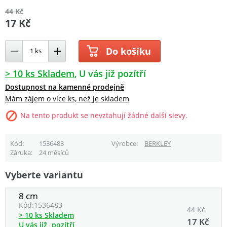
44 Kč
17 Kč
Do košíku
> 10 ks Skladem
U vás již pozítří
Dostupnost na kamenné prodejně
Mám zájem o více ks, než je skladem
Na tento produkt se nevztahují žádné další slevy.
Kód
1536483
Výrobce
BERKLEY
Záruka
24 měsíců
Vyberte variantu
8 cm
Kód:
1536483
44 Kč
> 10 ks Skladem
17 Kč
U vás již
pozítří