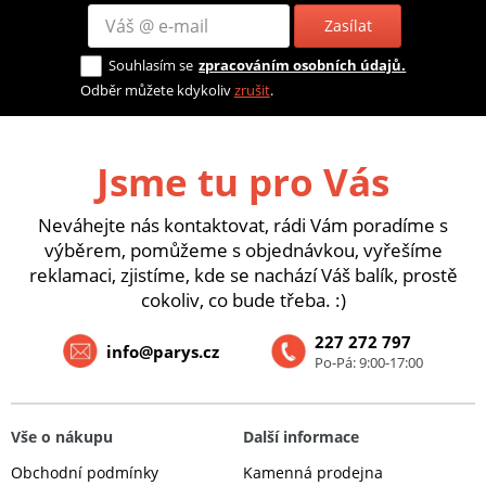
Zasílat
Souhlasím se
zpracováním osobních údajů.
Odběr můžete kdykoliv
zrušit
.
Jsme tu pro Vás
Neváhejte nás kontaktovat, rádi Vám poradíme s
výběrem, pomůžeme s objednávkou, vyřešíme
reklamaci, zjistíme, kde se nachází Váš balík, prostě
cokoliv, co bude třeba. :)
227 272 797
info@parys.cz
Po-Pá: 9:00-17:00
Vše o nákupu
Další informace
Obchodní podmínky
Kamenná prodejna