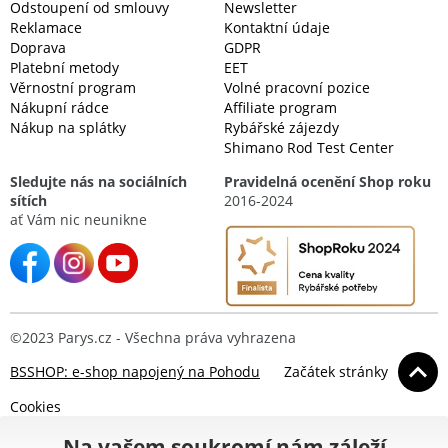
Odstoupení od smlouvy
Newsletter
Reklamace
Kontaktní údaje
Doprava
GDPR
Platební metody
EET
Věrnostní program
Volné pracovní pozice
Nákupní rádce
Affiliate program
Nákup na splátky
Rybářské zájezdy
Shimano Rod Test Center
Sledujte nás na sociálních
Pravidelná ocenění Shop roku
sítích
2016-2024
ať Vám nic neunikne
©2023 Parys.cz - Všechna práva vyhrazena
BSSHOP: e-shop napojený na Pohodu
Začátek stránky
Cookies
Na vašem soukromí nám záleží