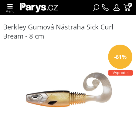
0
Menu
Berkley Gumová Nástraha Sick Curl
Bream - 8 cm
-61%
Výprodej