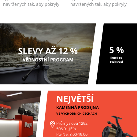
navržených tak, aby pokryly
navržených tak, aby pokryly
každou situaci, se k...
každou situaci, se k...
5 %
SLEVY AŽ 12 %
ihned po
VĚRNOSTNÍ PROGRAM
registraci
NEJVĚTŠÍ
KAMENNÁ PRODEJNA
VE VÝCHODNÍCH ČECHÁCH
Průmyslová 1292
506 01 Jičín
Po-Ne: 8:00-19:00