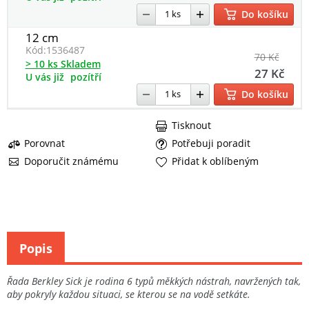
Do košíku
12 cm
Kód:
1536487
70 Kč
> 10 ks Skladem
27 Kč
U vás již
pozítří
Do košíku
Tisknout
Porovnat
Potřebuji poradit
Doporučit známému
Přidat k oblíbeným
Popis
Řada Berkley Sick je rodina 6 typů měkkých nástrah, navržených tak,
aby pokryly každou situaci, se kterou se na vodě setkáte.